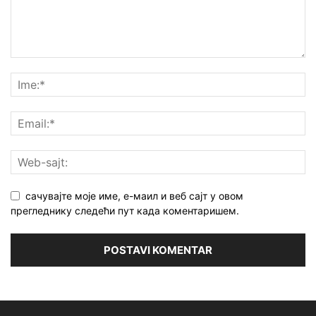
сачувајте моје име, е-маил и веб сајт у овом
прегледнику следећи пут када коментаришем.