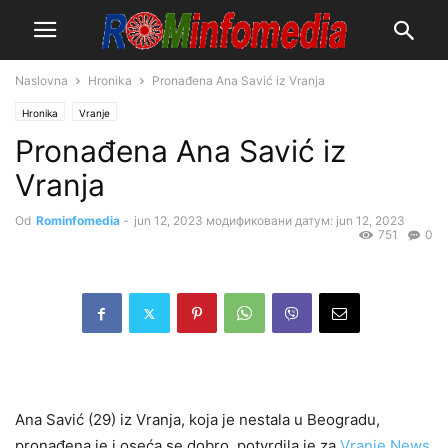
Naslovna
Hronika
Pronađena Ana Savić iz Vranja
Hronika
Vranje
Pronađena Ana Savić iz
Vranja
Od
Rominfomedia
-
jun 12, 2023
модификовани датум: jun 12, 2023
751
0
Ana Savić (29) iz Vranja, koja je nestala u Beogradu,
pronađena je i oseća se dobro, potvrdila je za
Vranje News