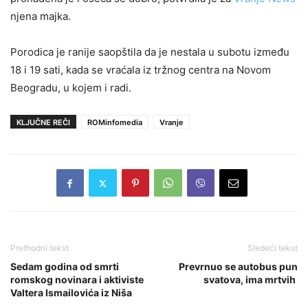
njena majka.
Porodica je ranije saopštila da je nestala u subotu između
18 i 19 sati, kada se vraćala iz tržnog centra na Novom
Beogradu, u kojem i radi.
KLJUČNE REČI
ROMinfomedia
Vranje
Prethodni tekst
Sledeći tekst
Sedam godina od smrti
Prevrnuo se autobus pun
romskog novinara i aktiviste
svatova, ima mrtvih
Valtera Ismailovića iz Niša