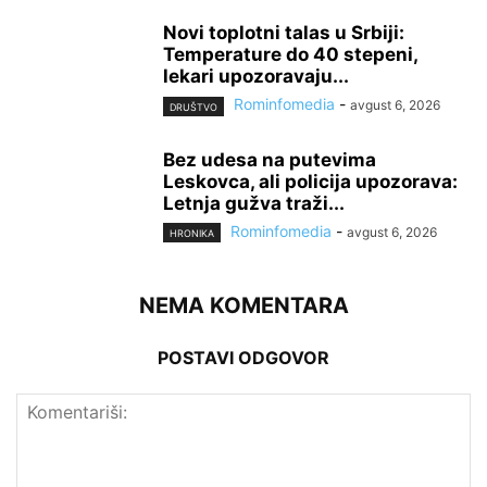
Novi toplotni talas u Srbiji:
Temperature do 40 stepeni,
lekari upozoravaju...
Rominfomedia
-
avgust 6, 2026
DRUŠTVO
Bez udesa na putevima
Leskovca, ali policija upozorava:
Letnja gužva traži...
Rominfomedia
-
avgust 6, 2026
HRONIKA
NEMA KOMENTARA
POSTAVI ODGOVOR