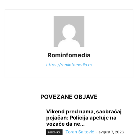
Rominfomedia
https://rominfomedia.rs
POVEZANE OBJAVE
Vikend pred nama, saobraćaj
pojačan: Policija apeluje na
vozače da ne...
Zoran Saitović
-
avgust 7, 2026
HRONIKA