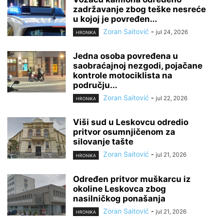
zadržavanje zbog teške nesreće
u kojoj je povređen...
Zoran Saitović
-
jul 24, 2026
HRONIKA
Jedna osoba povređena u
saobraćajnoj nezgodi, pojačane
kontrole motociklista na
području...
Zoran Saitović
-
jul 22, 2026
HRONIKA
Viši sud u Leskovcu odredio
pritvor osumnjičenom za
silovanje tašte
Zoran Saitović
-
jul 21, 2026
HRONIKA
Određen pritvor muškarcu iz
okoline Leskovca zbog
nasilničkog ponašanja
Zoran Saitović
-
jul 21, 2026
HRONIKA