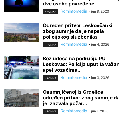
dve osobe povređene
Rominfomedia
-
jun 9, 2026
HRONIKA
Određen pritvor Leskovčanki
zbog sumnje da je napala
policijskog službenika
Rominfomedia
-
jun 4, 2026
HRONIKA
Bez udesa na području PU
Leskovac: Policija uputila važan
apel vozačima...
Rominfomedia
-
jun 3, 2026
HRONIKA
Osumnjičenoj iz Grdelice
određen pritvor zbog sumnje da
je izazvala požar...
Rominfomedia
-
jun 1, 2026
HRONIKA