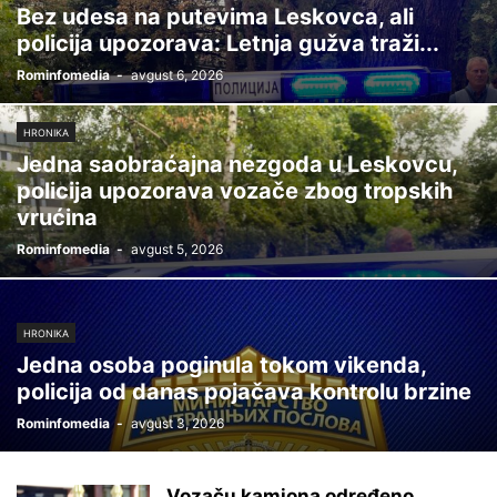
Bez udesa na putevima Leskovca, ali
policija upozorava: Letnja gužva traži...
Rominfomedia
-
avgust 6, 2026
HRONIKA
Jedna saobraćajna nezgoda u Leskovcu,
policija upozorava vozače zbog tropskih
vrućina
Rominfomedia
-
avgust 5, 2026
HRONIKA
Jedna osoba poginula tokom vikenda,
policija od danas pojačava kontrolu brzine
Rominfomedia
-
avgust 3, 2026
Vozaču kamiona određeno