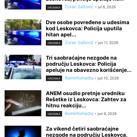
Zoran Saitović
-
jul 6, 2026
HRONIKA
Dve osobe povređene u udesima
kod Leskovca: Policija uputila
hitan apel...
Zoran Saitović
-
jun 11, 2026
HRONIKA
Tri saobraćajne nezgode na
području Leskovca: Policija
apeluje na obavezno korišćenje...
Rominfomedia
-
jun 10, 2026
HRONIKA
ANEM osudio pretnje uredniku
Rešetke iz Leskovca: Zahtev za
hitnu reakciju...
Rominfomedia
-
jun 9, 2026
HRONIKA
Za vikend četiri saobraćajne
nezgode na području Leskovca,