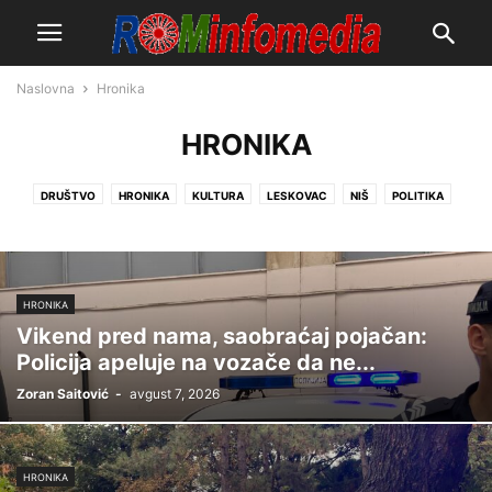
Naslovna
Hronika
HRONIKA
DRUŠTVO
HRONIKA
KULTURA
LESKOVAC
NIŠ
POLITIKA
SPORT
SRBIJA
SVET
VRANJE
ZANIMLJIVOSTI
HRONIKA
Vikend pred nama, saobraćaj pojačan:
Policija apeluje na vozače da ne...
Zoran Saitović
-
avgust 7, 2026
HRONIKA