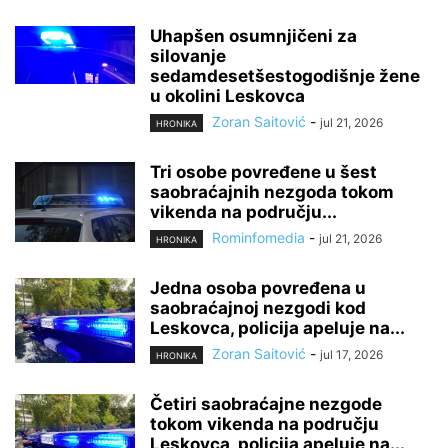
Uhapšen osumnjičeni za
silovanje
sedamdesetšestogodišnje žene
u okolini Leskovca
Zoran Saitović
-
jul 21, 2026
HRONIKA
Tri osobe povređene u šest
saobraćajnih nezgoda tokom
vikenda na području...
Rominfomedia
-
jul 21, 2026
HRONIKA
Jedna osoba povređena u
saobraćajnoj nezgodi kod
Leskovca, policija apeluje na...
Zoran Saitović
-
jul 17, 2026
HRONIKA
Četiri saobraćajne nezgode
tokom vikenda na području
Leskovca, policija apeluje na...