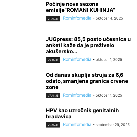
Počinje nova sezona
emisije“ROMANI KUHINJA“
Rominfomedia
-
oktobar 4, 2025
VRANJE
JUGpress: 85,5 posto učesnica u
anketi kaže da je preživelo
akušersko...
Rominfomedia
-
oktobar 1, 2025
VRANJE
Od danas skuplja struja za 6,6
odsto, smanjena granica crvene
zone
Rominfomedia
-
oktobar 1, 2025
VRANJE
HPV kao uzročnik genitalnih
bradavica
Rominfomedia
-
septembar 29, 2025
VRANJE