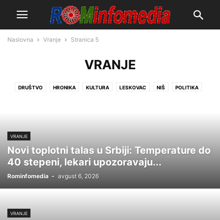
Naslovna
Vranje
Stranica 5
VRANJE
DRUŠTVO
HRONIKA
KULTURA
LESKOVAC
NIŠ
POLITIKA
SPORT
SRBIJA
SVET
VRANJE
ZANIMLJIVOSTI
VRANJE
Novi toplotni talas u Srbiji: Temperature do
40 stepeni, lekari upozoravaju...
Rominfomedia
-
avgust 6, 2026
VRANJE