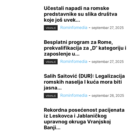
Učestali napadi na romske
predstavnike su slika društva
koje još uvek...
Rominfomedia
-
septembar 27, 2025
VRANJE
Besplatni program za Rome,
prekvalifikacija za „D“ kategoriju i
zaposlenje u...
Rominfomedia
-
septembar 27, 2025
VRANJE
Salih Saitović (DUR): Legalizacija
romskih naselja I kuća mora biti
jasna...
Rominfomedia
-
septembar 26, 2025
VRANJE
Rekordna posećenost pacijenata
iz Leskovca i Jablaničkog
upravnog okruga Vranjskoj
Banji...