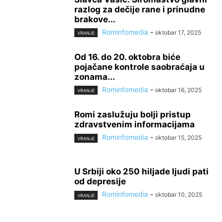
razlog za dečije rane i prinudne
brakove...
Rominfomedia
-
oktobar 17, 2025
VRANJE
Od 16. do 20. oktobra biće
pojačane kontrole saobraćaja u
zonama...
Rominfomedia
-
oktobar 16, 2025
VRANJE
Romi zaslužuju bolji pristup
zdravstvenim informacijama
Rominfomedia
-
oktobar 15, 2025
VRANJE
U Srbiji oko 250 hiljade ljudi pati
od depresije
Rominfomedia
-
oktobar 10, 2025
VRANJE