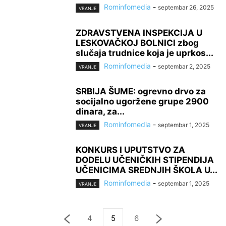
Rominfomedia
-
septembar 26, 2025
VRANJE
ZDRAVSTVENA INSPEKCIJA U
LESKOVAČKOJ BOLNICI zbog
slučaja trudnice koja je uprkos...
Rominfomedia
-
septembar 2, 2025
VRANJE
SRBIJA ŠUME: ogrevno drvo za
socijalno ugoržene grupe 2900
dinara, za...
Rominfomedia
-
septembar 1, 2025
VRANJE
KONKURS I UPUTSTVO ZA
DODELU UČENIČKIH STIPENDIJA
UČENICIMA SREDNJIH ŠKOLA U...
Rominfomedia
-
septembar 1, 2025
VRANJE
4
5
6