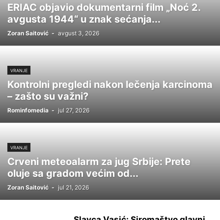
ERIAC objavio dokumentarni film „Noć 2.
avgusta 1944“ u znak sećanja...
Zoran Saitović
-
avgust 3, 2026
VRANJE
Kontrolni pregledi nakon lečenja karcinoma
– zašto su važni?
Rominfomedia
-
jul 27, 2026
VRANJE
Crveni meteoalarm za jug Srbije: Prete
oluje sa gradom većim od...
Zoran Saitović
-
jul 21, 2026
Slavca Vasić: Siromaštvo glavni