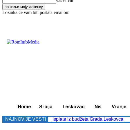
vaš email
Lozinka će vam biti poslata emailom
C
21.9
Leskovac
Četvrtak, avgust 6, 2026
Svet
Z
Home
Srbija
Leskovac
Niš
Vranje
NAJNOVIJE VESTI
Isplate iz budžeta Grada Leskovca