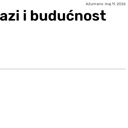
Ažurirano:
maj 11, 2026
lazi i budućnost