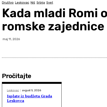
Društvo
Leskovac
Niš
Srbija
Svet
Kada mladi Romi o
romske zajednice
maj 11, 2026
Pročitajte
Leskovac
avgust 5, 2026
Isplate iz budžeta Grada
Leskovca