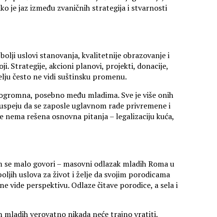
iko je jaz između zvaničnih strategija i stvarnosti
olji uslovi stanovanja, kvalitetnije obrazovanje i
. Strategije, akcioni planovi, projekti, donacije,
lju često ne vidi suštinsku promenu.
e ogromna, posebno među mladima. Sve je više onih
i uspeju da se zaposle uglavnom rade privremene i
lje nema rešena osnovna pitanja – legalizaciju kuća,
jem se malo govori – masovni odlazak mladih Roma u
oljih uslova za život i želje da svojim porodicama
ne vide perspektivu. Odlaze čitave porodice, a sela i
ih mladih verovatno nikada neće trajno vratiti.