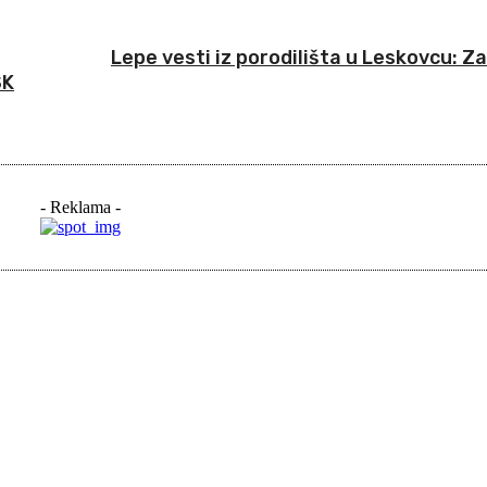
Lepe vesti iz porodilišta u Leskovcu: Z
SK
- Reklama -
iši: