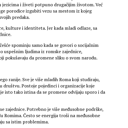
 jezicima i živeti potpuno drugačijim životom. Već
noge porodice izgubiti vezu sa mestom iz kojeg
 svojih predaka.
e, kulture i identiteta. Jer kada mladi odlaze, sa
dnice.
jčešće spominju samo kada se govori o socijalnim
 o uspešnim ljudima iz romske zajednice,
koji pokušavaju da promene sliku o svom narodu.
go ranije. Sve je više mladih Roma koji studiraju,
u društvu. Postoje pojedinci i organizacije koje
e isto tako istina da se promene odvijaju sporo i da
me zajednice. Potrebno je više međusobne podrške,
eđu Romima. Često se energija troši na međusobne
taju sa istim problemima.