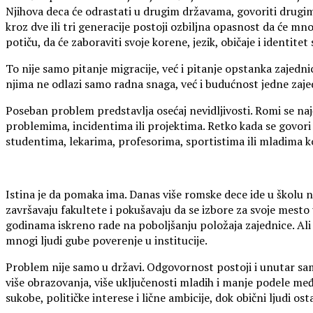
Njihova deca će odrastati u drugim državama, govoriti drugim
kroz dve ili tri generacije postoji ozbiljna opasnost da će m
potiču, da će zaboraviti svoje korene, jezik, običaje i identitet
To nije samo pitanje migracije, već i pitanje opstanka zajednic
njima ne odlazi samo radna snaga, već i budućnost jedne zaje
Poseban problem predstavlja osećaj nevidljivosti. Romi se na
problemima, incidentima ili projektima. Retko kada se govori
studentima, lekarima, profesorima, sportistima ili mladima 
Istina je da pomaka ima. Danas više romske dece ide u školu ne
završavaju fakultete i pokušavaju da se izbore za svoje mesto 
godinama iskreno rade na poboljšanju položaja zajednice. Ali j
mnogi ljudi gube poverenje u institucije.
Problem nije samo u državi. Odgovornost postoji i unutar sa
više obrazovanja, više uključenosti mladih i manje podele m
sukobe, političke interese i lične ambicije, dok obični ljudi os