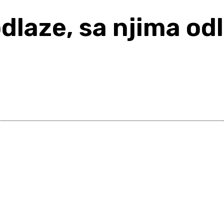
dlaze, sa njima od
Share