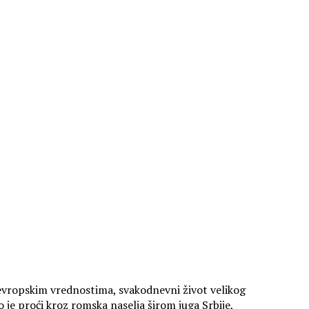
i evropskim vrednostima, svakodnevni život velikog
o je proći kroz romska naselja širom juga Srbije,