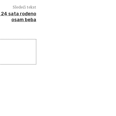
Sledeći tekst
a 24 sata rođeno
osam beba