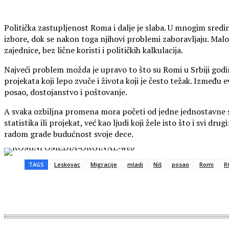
Politička zastupljenost Roma i dalje je slaba. U mnogim sred
izbore, dok se nakon toga njihovi problemi zaboravljaju. Malo 
zajednice, bez lične koristi i političkih kalkulacija.
Najveći problem možda je upravo to što su Romi u Srbiji god
projekata koji lepo zvuče i života koji je često težak. Između
posao, dostojanstvo i poštovanje.
A svaka ozbiljna promena mora početi od jedne jednostavne 
statistika ili projekat, već kao ljudi koji žele isto što i svi dr
radom grade budućnost svoje dece.
TAGS
Leskovac
Migracije
mladi
Niš
posao
Romi
R
Share