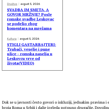
Društvo
avgust 5, 2026
SVADBA IM SMETA, A
GOVOR MRŽNJE? Posle
romske svadbe Leskovac
se podelio zbog
komentara na mrežama
Kultura
avgust 5, 2026
STIGLI GASTARBAJTERI:
Trubači, veselje i pune
ulice – romska naselja u
Leskovcu vrve od
života(VIDEO)
Dok se u javnosti često govori o inkluziji, jednakim pravima 
broja Roma u Srbiji i dalje izgleda potpuno drugačije. Dovoljn