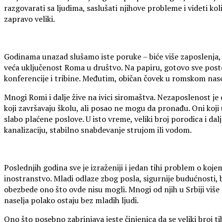
razgovarati sa ljudima, saslušati njihove probleme i videti kol
zapravo veliki.
Godinama unazad slušamo iste poruke – biće više zaposlenja, b
veća uključenost Roma u društvo. Na papiru, gotovo sve postoji
konferencije i tribine. Međutim, običan čovek u romskom nase
Mnogi Romi i dalje žive na ivici siromaštva. Nezaposlenost j
koji završavaju školu, ali posao ne mogu da pronađu. Oni koj
slabo plaćene poslove. U isto vreme, veliki broj porodica i da
kanalizaciju, stabilno snabdevanje strujom ili vodom.
Poslednjih godina sve je izraženiji i jedan tihi problem o ko
inostranstvo. Mladi odlaze zbog posla, sigurnije budućnosti, b
obezbede ono što ovde nisu mogli. Mnogi od njih u Srbiji više 
naselja polako ostaju bez mladih ljudi.
Ono što posebno zabrinjava jeste činjenica da se veliki broj t