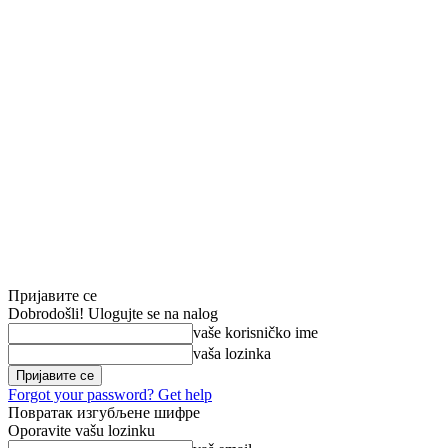
Пријавите се
Dobrodošli! Ulogujte se na nalog
vaše korisničko ime
vaša lozinka
Forgot your password? Get help
Повратак изгубљене шифре
Oporavite vašu lozinku