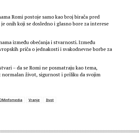
inama Romi postoje samo kao broj birača pred
je onih koji se dosledno i glasno bore za interese
inama između obećanja i stvarnosti. Između
 evropskih priča o jednakosti i svakodnevne borbe za
stvari – da se Romi ne posmatraju kao tema,
ugi: normalan život, sigurnost i priliku da svojim
OMinfomedia
Vranje
život