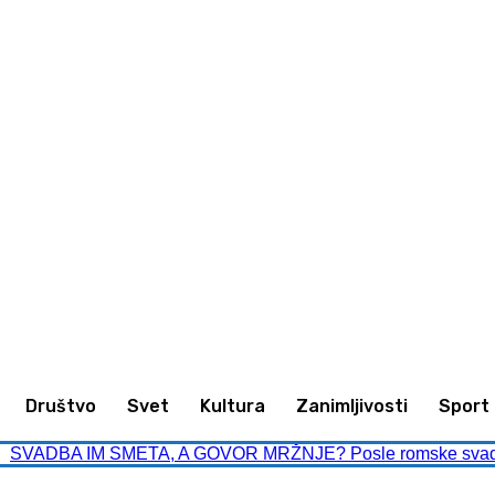
animljivosti
Sport
Kultura
Društvo
Društvo
Svet
Kultura
Zanimljivosti
Sport
SVADBA IM SMETA, A GOVOR MRŽNJE? Posle romske svadbe