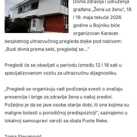
Doma zdravlja i udruženja
građana „Žena uz ženu“, 18.
i 19. maja tekuće 2026.
godine u Bojniku biće
organizovan Karavan
besplatnog ultrazvučnog pregleda dojke pod nazivom:
„Budi divna prema sebi, pregledaj se…“
Pregledi će se obavljati u periodu između 12 i 18 sati u
specijalizovanom vozilu za ultrazvučnu dijagnostiku.
„Pregledi se organizuju radi podizanja svesti o značaju
prevencije i brige za zdravlje žena u našoj sredini.
Poželjno je da se jave osobe starije dobi, ili one kojima su
maligne bolesti u porodičnoj predispoziciji“, saznajemo u
lokalnoj samoupravi varoši sa obala Puste Reke.
Toma Stevanović