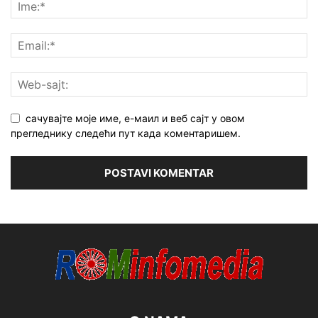
сачувајте моје име, е-маил и веб сајт у овом
прегледнику следећи пут када коментаришем.