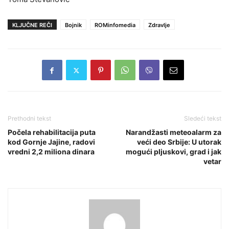
KLJUČNE REČI
Bojnik
ROMinfomedia
Zdravlje
Prethodni tekst
Sledeći tekst
Počela rehabilitacija puta
Narandžasti meteoalarm za
kod Gornje Jajine, radovi
veći deo Srbije: U utorak
vredni 2,2 miliona dinara
mogući pljuskovi, grad i jak
vetar