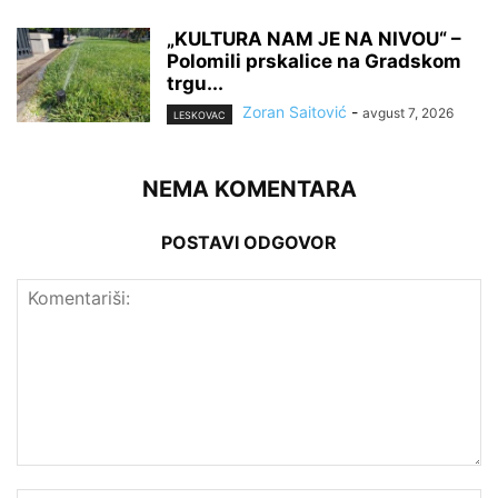
„KULTURA NAM JE NA NIVOU“ –
Polomili prskalice na Gradskom
trgu...
Zoran Saitović
-
avgust 7, 2026
LESKOVAC
NEMA KOMENTARA
POSTAVI ODGOVOR