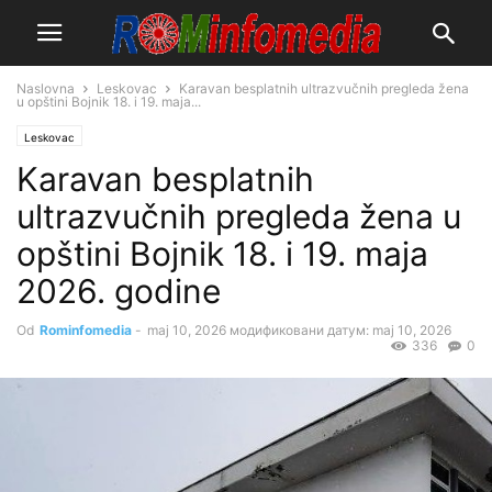
Naslovna
Leskovac
Karavan besplatnih ultrazvučnih pregleda žena
u opštini Bojnik 18. i 19. maja...
Leskovac
Karavan besplatnih
ultrazvučnih pregleda žena u
opštini Bojnik 18. i 19. maja
2026. godine
Od
Rominfomedia
-
maj 10, 2026
модификовани датум: maj 10, 2026
336
0