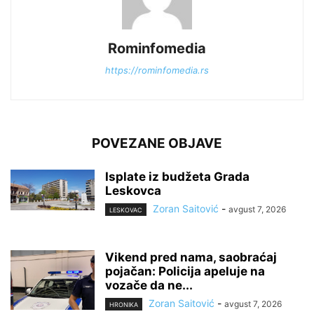
Rominfomedia
https://rominfomedia.rs
POVEZANE OBJAVE
Isplate iz budžeta Grada
Leskovca
Zoran Saitović
-
avgust 7, 2026
LESKOVAC
Vikend pred nama, saobraćaj
pojačan: Policija apeluje na
vozače da ne...
Zoran Saitović
-
avgust 7, 2026
HRONIKA