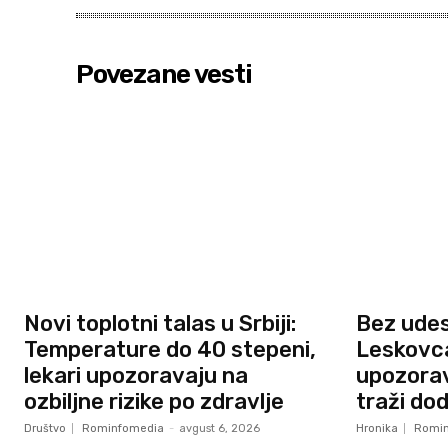
Povezane vesti
Novi toplotni talas u Srbiji:
Bez ude
Temperature do 40 stepeni,
Leskovca,
lekari upozoravaju na
upozorav
ozbiljne rizike po zdravlje
traži do
Društvo
Rominfomedia
-
avgust 6, 2026
Hronika
Romin