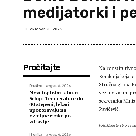
medijatorki i 
oktobar 30, 2025
Pročitajte
Na konstitutivno
Romkinja koja je
Stručna grupa Ko
Društvo
avgust 6, 2026
Novi toplotni talas u
vezane za unapre
Srbiji: Temperature do
sekretarka Minist
40 stepeni, lekari
Pavićević.
upozoravaju na
ozbiljne rizike po
zdravlje
Foto:Ministarstvo za lj
Hronika
avgust 6, 2026