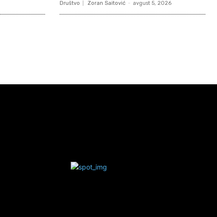
Društvo
Zoran Saitović
-
avgust 5, 2026