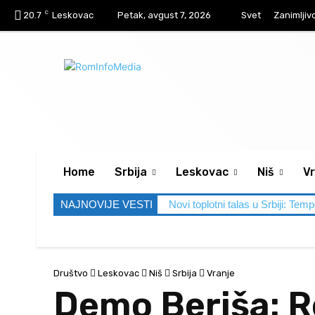
C
20.7
Leskovac
Petak, avgust 7, 2026
Svet
Zanimljiv
Home
Srbija
Leskovac
Niš
Vr
NAJNOVIJE VESTI
Novi toplotni talas u Srbiji: Tem
Društvo
Leskovac
Niš
Srbija
Vranje
Demo Beriša: R