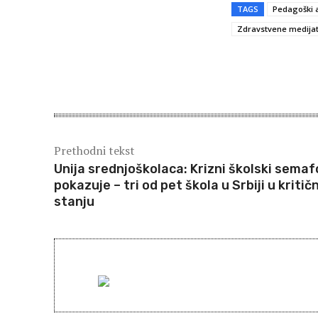
TAGS
Pedagoški a
Zdravstvene medija
Share
Prethodni tekst
Unija srednjoškolaca: Krizni školski semaf
pokazuje – tri od pet škola u Srbiji u kriti
stanju