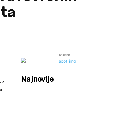
ata
are
- Reklama -
Najnovije
ve
a