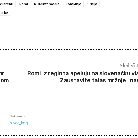
sistenti
Romi
ROMinfomedia
Romkinje
Srbija
torke
Sledeći 
or
Romi iz regiona apeluju na slovenačku vl
čnom
Zaustavite talas mržnje i nas
- Reklama -