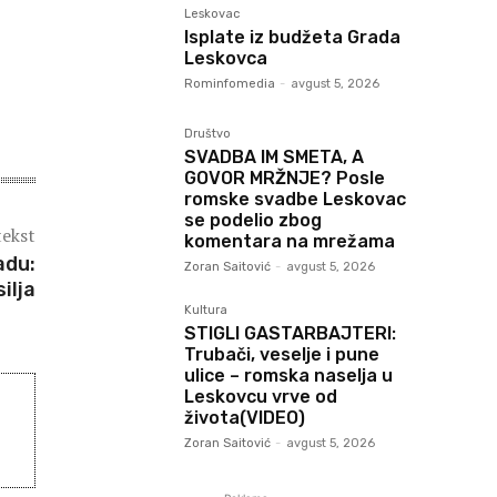
Leskovac
Isplate iz budžeta Grada
Leskovca
Rominfomedia
-
avgust 5, 2026
Društvo
SVADBA IM SMETA, A
GOVOR MRŽNJE? Posle
romske svadbe Leskovac
se podelio zbog
tekst
komentara na mrežama
adu:
Zoran Saitović
-
avgust 5, 2026
ilja
Kultura
STIGLI GASTARBAJTERI:
Trubači, veselje i pune
ulice – romska naselja u
Leskovcu vrve od
života(VIDEO)
Zoran Saitović
-
avgust 5, 2026