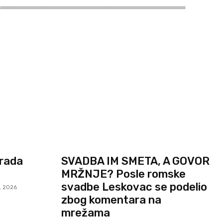
Grada
SVADBA IM SMETA, A GOVOR
MRŽNJE? Posle romske
svadbe Leskovac se podelio
, 2026
zbog komentara na
mrežama