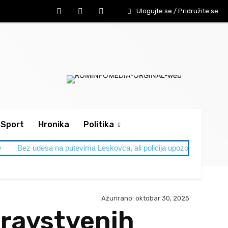
Ulogujte se / Pridružite se
Sport
Hronika
Politika
e
Bez udesa na putevima Leskovca, ali policija upozorava: Letnja
Ažurirano:
oktobar 30, 2025
dravstvenih