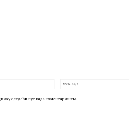
Email:*
леднику следећи пут када коментаришем.