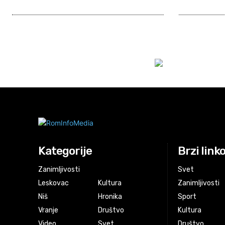
Kategorije
Brzi link
Zanimljivosti
Svet
Leskovac
Kultura
Zanimljivosti
Niš
Hronika
Sport
Vranje
Društvo
Kultura
Video
Svet
Društvo