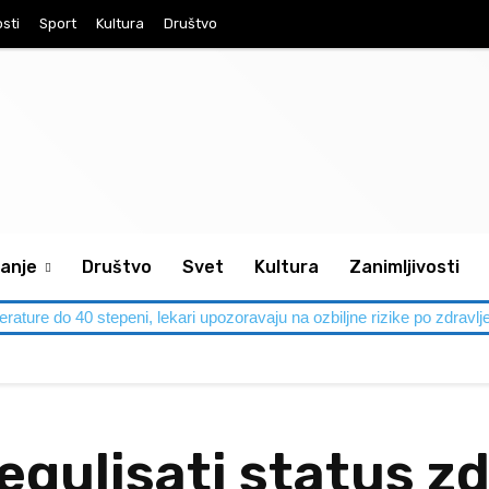
osti
Sport
Kultura
Društvo
anje
Društvo
Svet
Kultura
Zanimljivosti
perature do 40 stepeni, lekari upozoravaju na ozbiljne rizike po zdravlj
egulisati status z