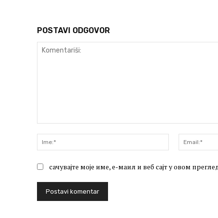
POSTAVI ODGOVOR
Komentariši:
Ime:*
сачувајте моје име, е-маил и веб сајт у овом прег