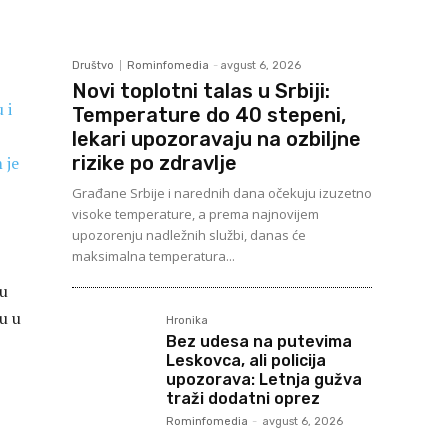
Društvo
Rominfomedia
-
avgust 6, 2026
Novi toplotni talas u Srbiji:
 i
Temperature do 40 stepeni,
lekari upozoravaju na ozbiljne
rizike po zdravlje
 je
Građane Srbije i narednih dana očekuju izuzetno
visoke temperature, a prema najnovijem
upozorenju nadležnih službi, danas će
maksimalna temperatura...
su
u u
Hronika
Bez udesa na putevima
Leskovca, ali policija
upozorava: Letnja gužva
traži dodatni oprez
Rominfomedia
-
avgust 6, 2026