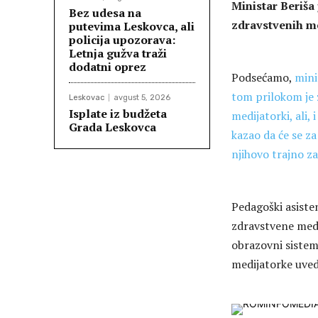
Ministar Beriša 
Bez udesa na
zdravstvenih me
putevima Leskovca, ali
policija upozorava:
Letnja gužva traži
dodatni oprez
Podsećamo,
mini
tom prilokom je 
Leskovac
avgust 5, 2026
Isplate iz budžeta
medijatorki, ali,
Grada Leskovca
kazao da će se za
njihovo trajno z
Pedagoški asiste
zdravstvene medi
obrazovni sistem
medijatorke uve