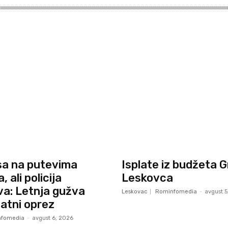
sa na putevima
Isplate iz budžeta 
 ali policija
Leskovca
a: Letnja gužva
Leskovac
Rominfomedia
-
avgust 5
datni oprez
fomedia
-
avgust 6, 2026