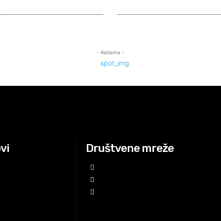
- Reklama -
ovi
Društvene mreže