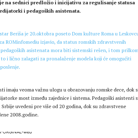
je na sednici predložio i inicijativu za regulisanje statusa
dijatorki i pedagoških asistenata.
star Beriša je 20.oktobra poseto Dom kulture Roma u Leskovcu
za ROMinfomediu izjavio, da status romskih zdravstvenih
 i pedagoških asistenata mora biti sistemski rešen, i tom prilkom
 to i lično zalagati za pronalaženje modela koji će omogućiti
aposlenje.
nti imaju veoma važnu ulogu u obrazovanju romske dece, dok 
jatorke most između zajednice i sistema. Pedagoški asistenti s
 Srbije uvedeni pre više od 20 godina, dok su zdravstvene
dene 2008.godine.