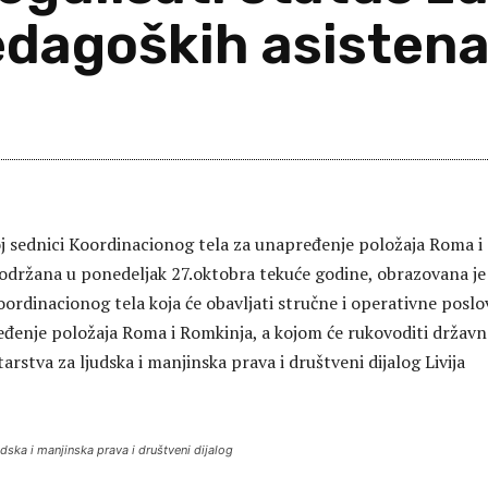
pedagoških asisten
Sh
j sednici Koordinacionog tela za unapređenje položaja Roma i
 održana u ponedeljak 27.oktobra tekuće godine, obrazovana je
ordinacionog tela koja će obavljati stručne i operativne poslo
đenje položaja Roma i Romkinja, a kojom će rukovoditi državn
arstva za ljudska i manjinska prava i društveni dijalog Livija
udska i manjinska prava i društveni dijalog