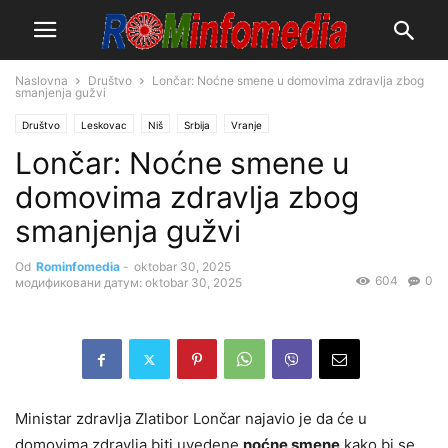
Naslovna
Društvo
Lončar: Noćne smene u domovima zdravlja zbog
smanjenja gužvi
Društvo
Leskovac
Niš
Srbija
Vranje
Lončar: Noćne smene u
domovima zdravlja zbog
smanjenja gužvi
Od
Rominfomedia
-
oktobar 30, 2025
604
0
модификовани датум: oktobar 30, 2025
Ministar zdravlja Zlatibor Lončar najavio je da će u
domovima zdravlja biti uvedene
noćne smene
kako bi se