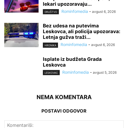
lekari upozoravaju...
Rominfomedia
-
avgust 6, 2026
DRUŠTVO
Bez udesa na putevima
Leskovca, ali policija upozorava:
Letnja gužva traži...
Rominfomedia
-
avgust 6, 2026
HRONIKA
Isplate iz budžeta Grada
Leskovca
Rominfomedia
-
avgust 5, 2026
LESKOVAC
NEMA KOMENTARA
POSTAVI ODGOVOR