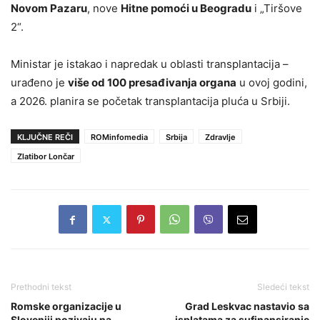
Novom Pazaru
, nove
Hitne pomoći u Beogradu
i „Tiršove
2“.
Ministar je istakao i napredak u oblasti transplantacija –
urađeno je
više od 100 presađivanja organa
u ovoj godini,
a 2026. planira se početak transplantacija pluća u Srbiji.
KLJUČNE REČI
ROMinfomedia
Srbija
Zdravlje
Zlatibor Lončar
Prethodni tekst
Sledeći tekst
Romske organizacije u
Grad Leskvac nastavio sa
Sloveniji pozivaju na
isplatama za sufinansiranje