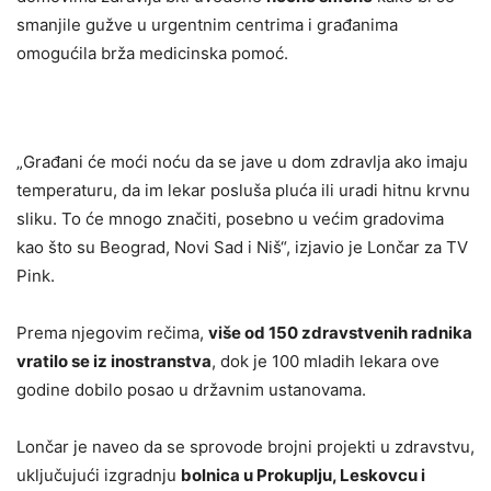
smanjile gužve u urgentnim centrima i građanima
omogućila brža medicinska pomoć.
„Građani će moći noću da se jave u dom zdravlja ako imaju
temperaturu, da im lekar posluša pluća ili uradi hitnu krvnu
sliku. To će mnogo značiti, posebno u većim gradovima
kao što su Beograd, Novi Sad i Niš“, izjavio je Lončar za TV
Pink.
Prema njegovim rečima,
više od 150 zdravstvenih radnika
vratilo se iz inostranstva
, dok je 100 mladih lekara ove
godine dobilo posao u državnim ustanovama.
Lončar je naveo da se sprovode brojni projekti u zdravstvu,
uključujući izgradnju
bolnica u Prokuplju, Leskovcu i