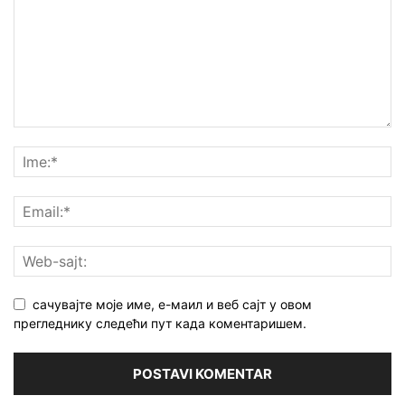
сачувајте моје име, е-маил и веб сајт у овом
прегледнику следећи пут када коментаришем.