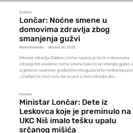
Društvo
Lončar: Noćne smene u
domovima zdravlja zbog
smanjenja gužvi
Rominfomedia
-
oktobar 30, 2025
Ministar zdravlja Zlatibor Lončar najavio je da će u domovima
zdravlja biti uvedene noćne smene kako bi se smanjile gužve 
urgentnim centrima i građanima omogućila brža medicinska po
„Građani će moći noću da se jave u dom zdravlja ako...
Hronika
Ministar Lončar: Dete iz
Leskovca koje je preminulo na
UKC Niš imalo tešku upalu
srčanog mišića