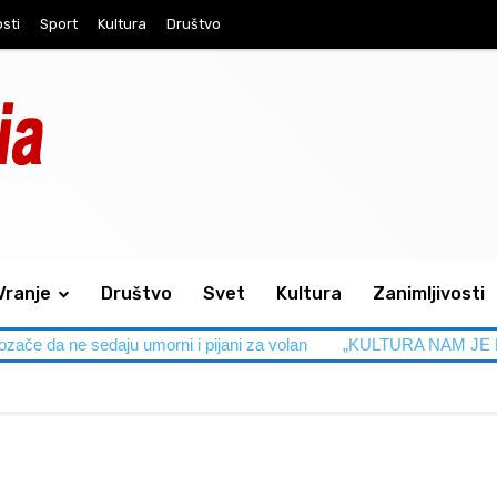
osti
Sport
Kultura
Društvo
Vranje
Društvo
Svet
Kultura
Zanimljivosti
ne sedaju umorni i pijani za volan
„KULTURA NAM JE NA NIVOU“ –