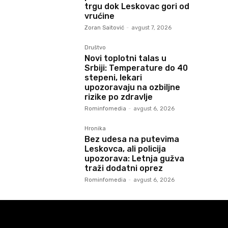
trgu dok Leskovac gori od
vrućine
Zoran Saitović
-
avgust 7, 2026
Društvo
Novi toplotni talas u
Srbiji: Temperature do 40
stepeni, lekari
upozoravaju na ozbiljne
rizike po zdravlje
Rominfomedia
-
avgust 6, 2026
Hronika
Bez udesa na putevima
Leskovca, ali policija
upozorava: Letnja gužva
traži dodatni oprez
Rominfomedia
-
avgust 6, 2026