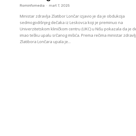
Rominfomedia
-
mart 7, 2025
Ministar zdravlja Zlatibor Lončar izjavio je da je obdukcija
sedmogodišnjeg dečaka iz Leskovca koji je preminuo na
Univerzitetskom kliničkom centru (UKC) u Nišu pokazala da je 
imao tešku upalu srčanog mišića. Prema rečima ministar zdravlja
Zlatibora Lončara upala je...