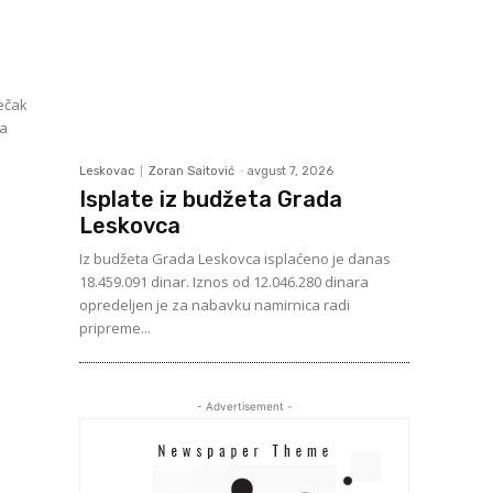
dečak
Leskovac
Zoran Saitović
-
avgust 7, 2026
Isplate iz budžeta Grada
Leskovca
Iz budžeta Grada Leskovca isplaćeno je danas
18.459.091 dinar. Iznos od 12.046.280 dinara
opredeljen je za nabavku namirnica radi
pripreme...
- Advertisement -