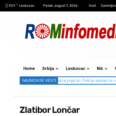
C
33.9
Leskovac
Petak, avgust 7, 2026
Svet
Zanimljiv
Home
Srbija
Leskovac
Niš
Vikend pred nama, saobraćaj pojačan: Policija apeluje na vozače da 
NAJNOVIJE VESTI
Zlatibor Lončar