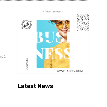
- Advertisement -
u
moć.
Latest News