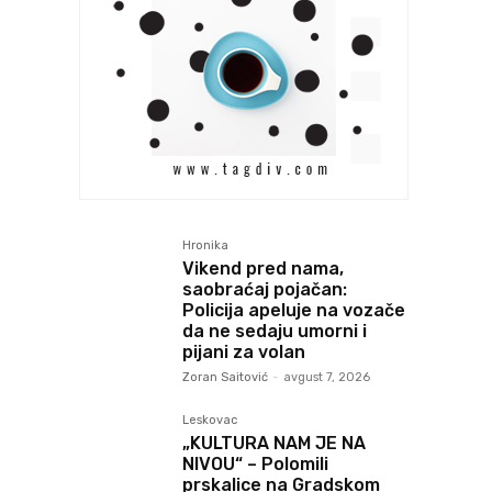
Hronika
Vikend pred nama,
saobraćaj pojačan:
Policija apeluje na vozače
da ne sedaju umorni i
pijani za volan
Zoran Saitović
-
avgust 7, 2026
Leskovac
„KULTURA NAM JE NA
NIVOU“ – Polomili
prskalice na Gradskom