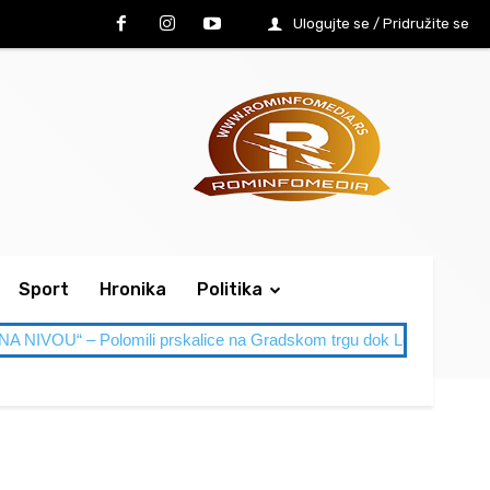
Ulogujte se / Pridružite se
Sport
Hronika
Politika
 Polomili prskalice na Gradskom trgu dok Leskovac gori od vruć