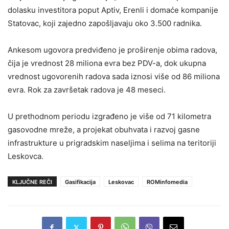
dolasku investitora poput Aptiv, Erenli i domaće kompanije
Statovac, koji zajedno zapošljavaju oko 3.500 radnika.
Ankesom ugovora predviđeno je proširenje obima radova,
čija je vrednost 28 miliona evra bez PDV-a, dok ukupna
vrednost ugovorenih radova sada iznosi više od 86 miliona
evra. Rok za završetak radova je 48 meseci.
U prethodnom periodu izgrađeno je više od 71 kilometra
gasovodne mreže, a projekat obuhvata i razvoj gasne
infrastrukture u prigradskim naseljima i selima na teritoriji
Leskovca.
KLJUČNE REČI
Gasifikacija
Leskovac
ROMinfomedia