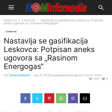
Naslovna
Leskovac
Nastavlja se gasifikacija Leskovca: Potpisan
aneks ugovora sa „Rasinom Energogas“
Leskovac
Nastavlja se gasifikacija
Leskovca: Potpisan aneks
ugovora sa „Rasinom
Energogas“
Od
Zoran Saitović
-
maj 21, 2026
модификовани датум: maj 21, 2026
323
0