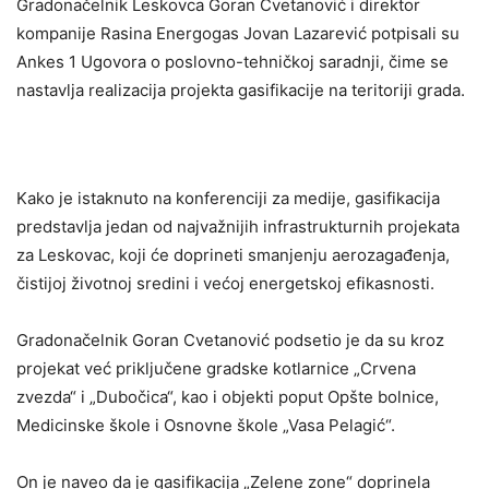
Gradonačelnik Leskovca Goran Cvetanović i direktor
kompanije Rasina Energogas Jovan Lazarević potpisali su
Ankes 1 Ugovora o poslovno-tehničkoj saradnji, čime se
nastavlja realizacija projekta gasifikacije na teritoriji grada.
Kako je istaknuto na konferenciji za medije, gasifikacija
predstavlja jedan od najvažnijih infrastrukturnih projekata
za Leskovac, koji će doprineti smanjenju aerozagađenja,
čistijoj životnoj sredini i većoj energetskoj efikasnosti.
Gradonačelnik Goran Cvetanović podsetio je da su kroz
projekat već priključene gradske kotlarnice „Crvena
zvezda“ i „Dubočica“, kao i objekti poput Opšte bolnice,
Medicinske škole i Osnovne škole „Vasa Pelagić“.
On je naveo da je gasifikacija „Zelene zone“ doprinela