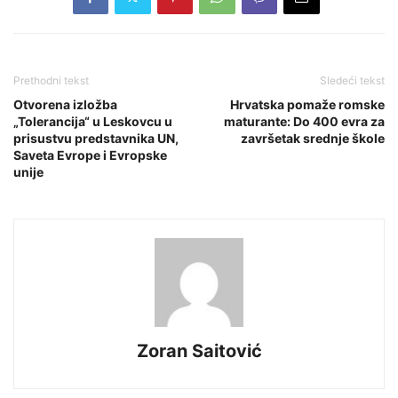
Prethodni tekst
Sledeći tekst
Otvorena izložba
Hrvatska pomaže romske
„Tolerancija“ u Leskovcu u
maturante: Do 400 evra za
prisustvu predstavnika UN,
završetak srednje škole
Saveta Evrope i Evropske
unije
Zoran Saitović