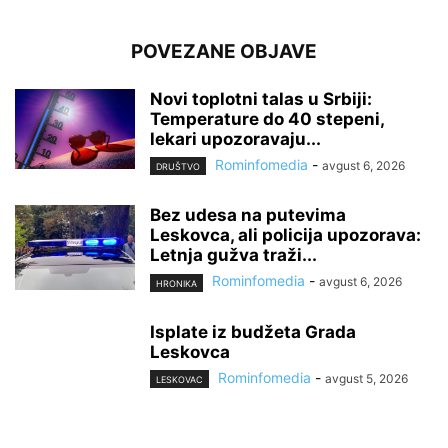
POVEZANE OBJAVE
Novi toplotni talas u Srbiji:
Temperature do 40 stepeni,
lekari upozoravaju...
Rominfomedia
-
avgust 6, 2026
DRUŠTVO
Bez udesa na putevima
Leskovca, ali policija upozorava:
Letnja gužva traži...
Rominfomedia
-
avgust 6, 2026
HRONIKA
Isplate iz budžeta Grada
Leskovca
Rominfomedia
-
avgust 5, 2026
LESKOVAC