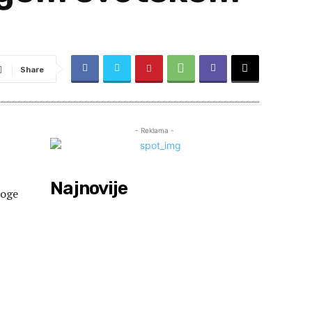
Share
- Reklama -
Najnovije
noge