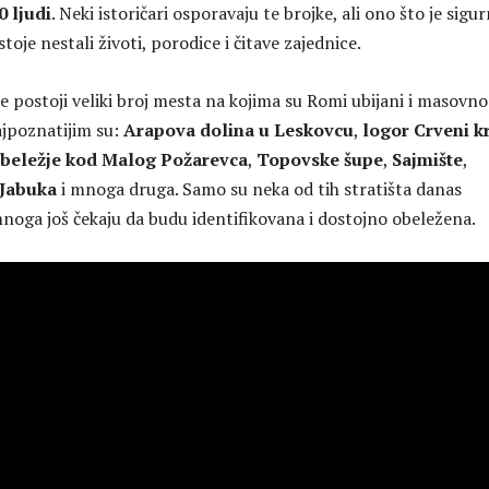
0 ljudi
. Neki istoričari osporavaju te brojke, ali ono što je sigu
stoje nestali životi, porodice i čitave zajednice.
ije postoji veliki broj mesta na kojima su Romi ubijani i masovno
ajpoznatijim su:
Arapova dolina u Leskovcu
,
logor Crveni kr
eležje kod Malog Požarevca
,
Topovske šupe
,
Sajmište
,
Jabuka
i mnoga druga. Samo su neka od tih stratišta danas
noga još čekaju da budu identifikovana i dostojno obeležena.