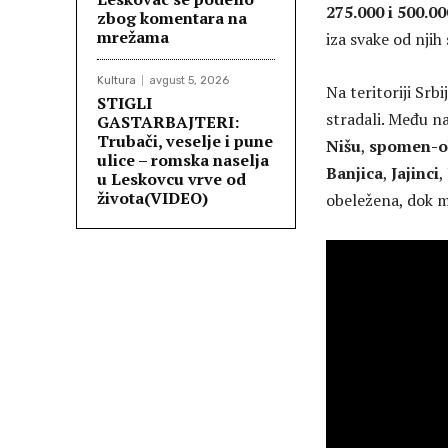
275.000 i 500.00
zbog komentara na
mrežama
iza svake od njih 
Kultura
avgust 5, 2026
Na teritoriji Srb
STIGLI
stradali. Među n
GASTARBAJTERI:
Trubači, veselje i pune
Nišu
,
spomen-ob
ulice – romska naselja
Banjica
,
Jajinci
,
u Leskovcu vrve od
života(VIDEO)
obeležena, dok m