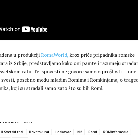
 rađena u produkciji
RomaWorld,
kroz priče pripadnika romske
ičara iz Srbije, predstavljamo kako oni pamte i razumeju strada
etskom ratu. Te ispovesti ne govore samo o prošlosti — one s
 svesti, posebno među mladim Romima i Romkinjama, o tragedi
ika, koji su stradali samo zato što su bili Romi.
II Svetski rad
II svetski rat
Leskovac
Niš
Romi
ROMinfomedia