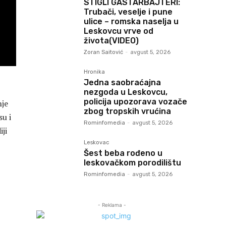
STIGLI GASTARBAJTERI:
Trubači, veselje i pune
ulice – romska naselja u
Leskovcu vrve od
života(VIDEO)
Zoran Saitović
-
avgust 5, 2026
Hronika
Jedna saobraćajna
nezgoda u Leskovcu,
policija upozorava vozače
nje
zbog tropskih vrućina
u i
Rominfomedia
-
avgust 5, 2026
ji
Leskovac
Šest beba rođeno u
leskovačkom porodilištu
Rominfomedia
-
avgust 5, 2026
- Reklama -