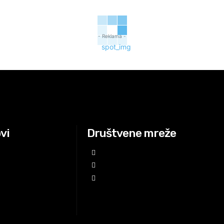
- Reklama -
ovi
Društvene mreže