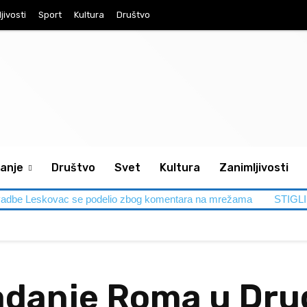
jivosti
Sport
Kultura
Društvo
anje
Društvo
Svet
Kultura
Zanimljivosti
c se podelio zbog komentara na mrežama
STIGLI GASTARBAJT
radanje Roma u Dr