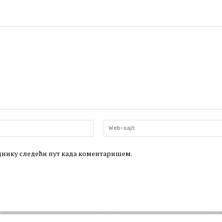
Email:*
леднику следећи пут када коментаришем.