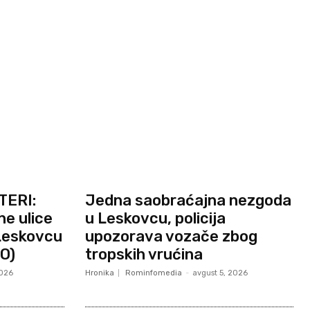
TERI:
Jedna saobraćajna nezgoda
ne ulice
u Leskovcu, policija
 Leskovcu
upozorava vozače zbog
O)
tropskih vrućina
2026
Hronika
Rominfomedia
-
avgust 5, 2026