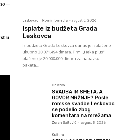
rno —
Leskovac
Rominfomedia
-
avgust 5, 2026
Isplate iz budžeta Grada
Leskovca
st u
Iz budžeta Grada Leskovca danas je isplaćeno
ukupno 20.071.494 dinara. Firmi „Heka plus“
plaćeno je 20.000.000 dinara za nabavku
paketa...
Društvo
SVADBA IM SMETA, A
GOVOR MRŽNJE? Posle
romske svadbe Leskovac
se podelio zbog
komentara na mrežama
Zoran Saitović
-
avgust 5, 2026
Kultura