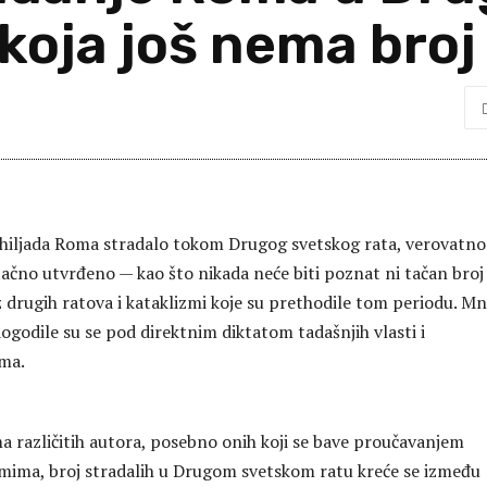
 koja još nema broj
a hiljada Roma stradalo tokom Drugog svetskog rata, verovatno
 tačno utvrđeno — kao što nikada neće biti poznat ni tačan broj
z drugih ratova i kataklizmi koje su prethodile tom periodu. M
dogodile su se pod direktnim diktatom tadašnjih vlasti i
ima.
različitih autora, posebno onih koji se bave proučavanjem
ima, broj stradalih u Drugom svetskom ratu kreće se između