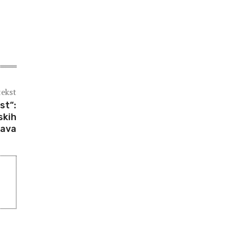
tekst
st“:
skih
rava