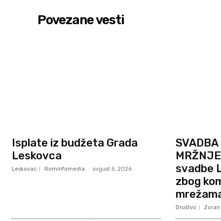
Povezane vesti
Isplate iz budžeta Grada
SVADBA 
Leskovca
MRŽNJE?
svadbe L
Leskovac
Rominfomedia
-
avgust 5, 2026
zbog ko
mrežam
Društvo
Zoran 