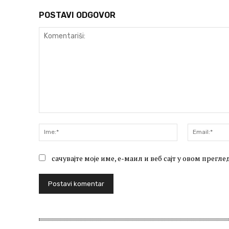
POSTAVI ODGOVOR
Komentariši:
Ime:*
сачувајте моје име, е-маил и веб сајт у овом прег