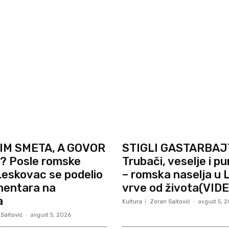
IM SMETA, A GOVOR
STIGLI GASTARBAJ
 Posle romske
Trubači, veselje i pu
eskovac se podelio
– romska naselja u
mentara na
vrve od života(VIDE
a
Kultura
Zoran Saitović
-
avgust 5, 
Saitović
-
avgust 5, 2026