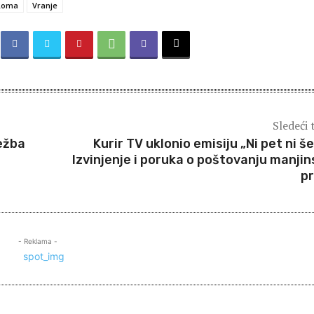
 Roma
Vranje
Sledeći 
ežba
Kurir TV uklonio emisiju „Ni pet ni še
Izvinjenje i poruka o poštovanju manjin
p
- Reklama -