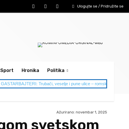
Ulogujte se / Pridružite se
Sport
Hronika
Politika
ERI: Trubači, veselje i pune ulice – romska naselja u Leskovcu v
Ažurirano:
novembar 1, 2025
ugom svetskom