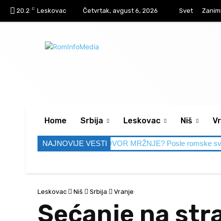
C
20.2
Leskovac
Četvrtak, avgust 6, 2026
Svet
Zaniml
Home
Srbija
Leskovac
Niš
Vr
DBA IM SMETA, A GOVOR MRŽNJE? Posle romske svadbe Leskova
NAJNOVIJE VESTI
Leskovac
Niš
Srbija
Vranje
Sećanje na st