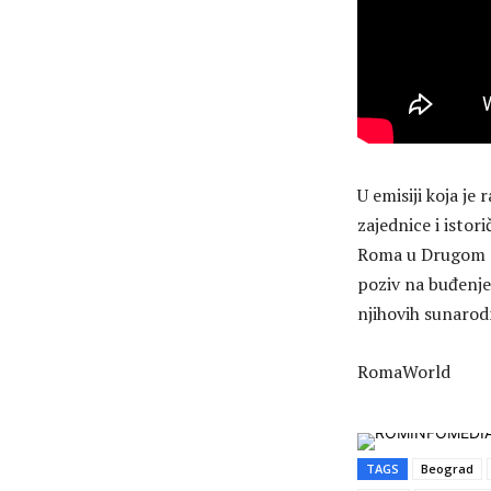
U emisiji koja je
zajednice i istor
Roma u Drugom sv
poziv na buđenje
njihovih sunarodn
RomaWorld
TAGS
Beograd