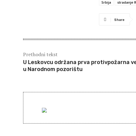
Srbija
stradanje
Share
Prethodni tekst
U Leskovcu održana prva protivpožarna v
u Narodnom pozorištu