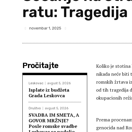
ratu: Tragedija
novembar 1, 2025
Pročitajte
Koliko je stotin
nikada neće biti
romskih žrtava i
Leskovac
avgust 5, 2026
Isplate iz budžeta
od tih tragedija 
Grada Leskovca
okupacionih rež
Društvo
avgust 5, 2026
SVADBA IM SMETA, A
Prema procenama 
GOVOR MRŽNJE?
Posle romske svadbe
genocida nad Rom
Leskovac se podelio