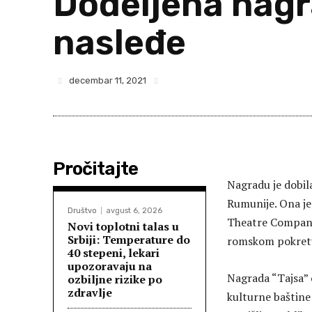
Dodeljena nagr
nasleđe
decembar 11, 2021
Pročitajte
Nagradu je dobil
Rumunije. Ona je
Društvo
avgust 6, 2026
Theatre Company.
Novi toplotni talas u
Srbiji: Temperature do
romskom pokretu
40 stepeni, lekari
upozoravaju na
Nagrada “Tajsa” 
ozbiljne rizike po
zdravlje
kulturne baštine