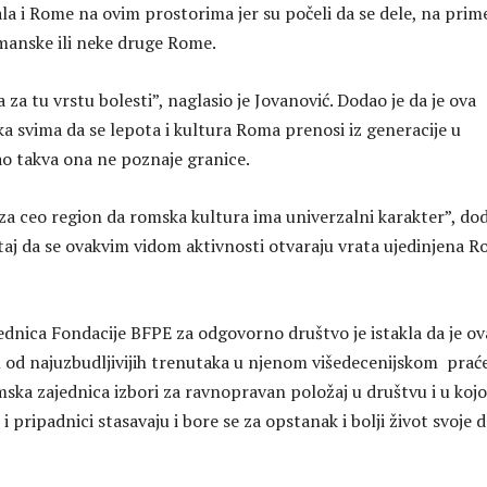
irala i Rome na ovim prostorima jer su počeli da se dele, na prim
manske ili neke druge Rome.
 za tu vrstu bolesti”, naglasio je Jovanović. Dodao je da je ova
ka svima da se lepota i kultura Roma prenosi iz generacije u
kao takva ona ne poznaje granice.
 za ceo region da romska kultura ima univerzalni karakter”, do
taj da se ovakvim vidom aktivnosti otvaraju vrata ujedinjena R
ednica Fondacije BFPE za odgovorno društvo je istakla da je ov
 od najuzbudljivijih trenutaka u njenom višedecenijskom prać
omska zajednica izbori za ravnopravan položaj u društvu i u koj
i pripadnici stasavaju i bore se za opstanak i bolji život svoje d