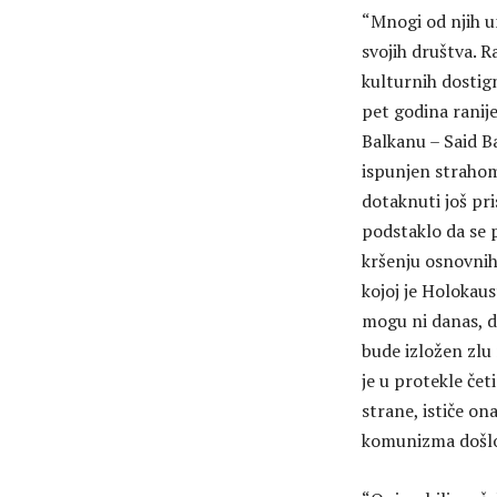
“Mnogi od njih u
svojih društva. 
kulturnih dostig
pet godina ranije
Balkanu – Said Ba
ispunjen strahom
dotaknuti još pr
podstaklo da se p
kršenju osnovnih
kojoj je Holokau
mogu ni danas, da
bude izložen zlu 
je u protekle če
strane, ističe o
komunizma došlo