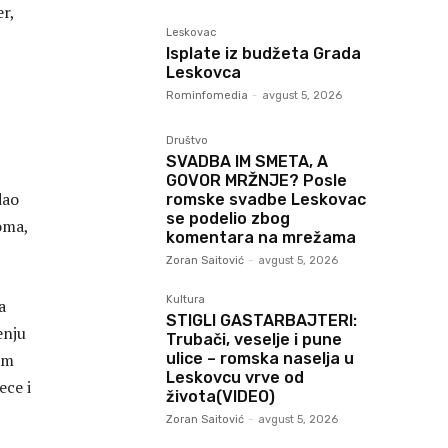
er,
Leskovac
Isplate iz budžeta Grada
Leskovca
Rominfomedia
-
avgust 5, 2026
Društvo
SVADBA IM SMETA, A
GOVOR MRŽNJE? Posle
dao
romske svadbe Leskovac
se podelio zbog
oma,
komentara na mrežama
Zoran Saitović
-
avgust 5, 2026
Kultura
a
STIGLI GASTARBAJTERI:
enju
Trubači, veselje i pune
om
ulice – romska naselja u
Leskovcu vrve od
ece i
života(VIDEO)
Zoran Saitović
-
avgust 5, 2026