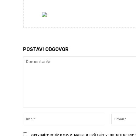
POSTAVI ODGOVOR
Komentariši:
Ime:*
сачувајте моје име, е-маил и веб сајт у овом прег