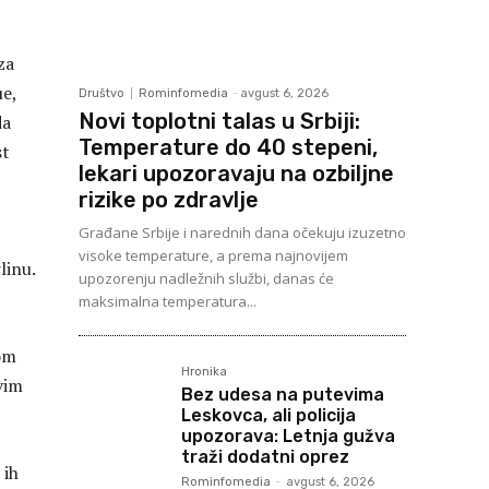
za
ue,
Društvo
Rominfomedia
-
avgust 6, 2026
Novi toplotni talas u Srbiji:
da
Temperature do 40 stepeni,
st
lekari upozoravaju na ozbiljne
rizike po zdravlje
Građane Srbije i narednih dana očekuju izuzetno
visoke temperature, a prema najnovijem
linu.
upozorenju nadležnih službi, danas će
maksimalna temperatura...
nom
Hronika
ovim
Bez udesa na putevima
Leskovca, ali policija
upozorava: Letnja gužva
traži dodatni oprez
 ih
Rominfomedia
-
avgust 6, 2026