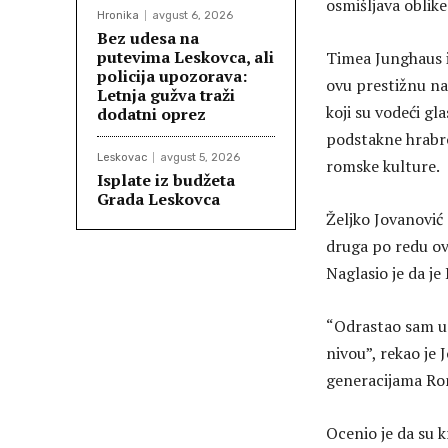
osmišljava oblik
Hronika
avgust 6, 2026
Bez udesa na
putevima Leskovca, ali
Timea Junghaus i
policija upozorava:
ovu prestižnu na
Letnja gužva traži
koji su vodeći gl
dodatni oprez
podstakne hrabro
Leskovac
avgust 5, 2026
romske kulture.
Isplate iz budžeta
Grada Leskovca
Željko Jovanović 
druga po redu ov
Naglasio je da je
“Odrastao sam u 
nivou”, rekao je 
generacijama Ro
Ocenio je da su 