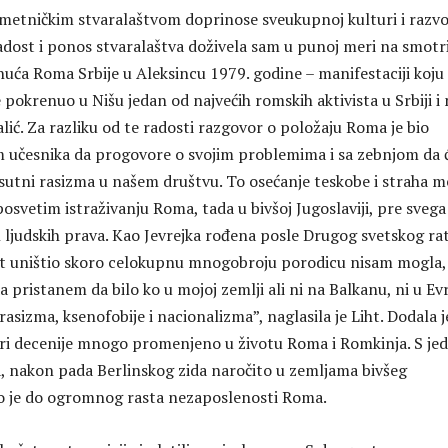
metničkim stvaralaštvom doprinose sveukupnoj kulturi i razvo
Radost i ponos stvaralaštva doživela sam u punoj meri na smotr
nuća Roma Srbije u Aleksincu 1979. godine – manifestaciji koju 
 pokrenuo u Nišu jedan od najvećih romskih aktivista u Srbiji i 
lić. Za razliku od te radosti razgovor o položaju Roma je bio
 učesnika da progovore o svojim problemima i sa zebnjom da 
isutni rasizma u našem društvu. To osećanje teskobe i straha m
osvetim istraživanju Roma, tada u bivšoj Jugoslaviji, pre svega
 ljudskih prava. Kao Jevrejka rođena posle Drugog svetskog rat
st uništio skoro celokupnu mnogobroju porodicu nisam mogla,
 pristanem da bilo ko u mojoj zemlji ali ni na Balkanu, ni u Ev
rasizma, ksenofobije i nacionalizma”, naglasila je Liht. Dodala j
tiri decenije mnogo promenjeno u životu Roma i Romkinja. S je
na, nakon pada Berlinskog zida naročito u zemljama bivšeg
 je do ogromnog rasta nezaposlenosti Roma.