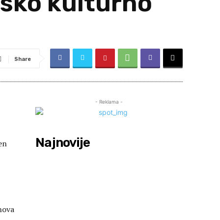
msko kulturno
Share
- Reklama -
Najnovije
en
znova