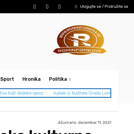
Ulogujte se / Pridružite se
Sport
Hronika
Politika
ni oprez
Isplate iz budžeta Grada Leskovca
SVADBA IM SME
Ažurirano:
decembar 11, 2021