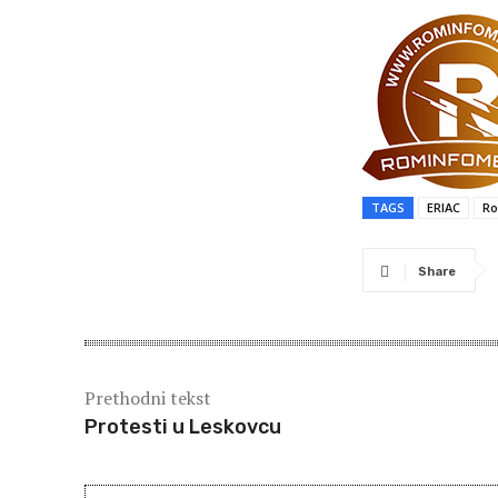
TAGS
ERIAC
Ro
Share
Prethodni tekst
Protesti u Leskovcu