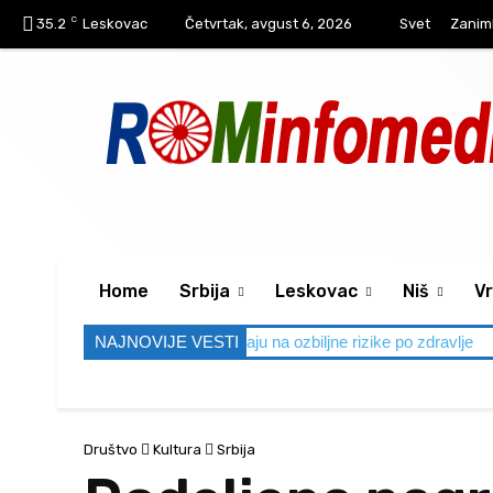
C
35.2
Leskovac
Četvrtak, avgust 6, 2026
Svet
Zaniml
Home
Srbija
Leskovac
Niš
Vr
peni, lekari upozoravaju na ozbiljne rizike po zdravlje
NAJNOVIJE VESTI
Bez udesa na
Društvo
Kultura
Srbija