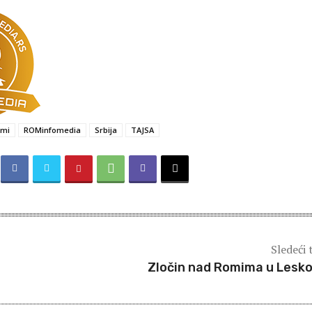
mi
ROMinfomedia
Srbija
TAJSA
Sledeći 
Zločin nad Romima u Lesk