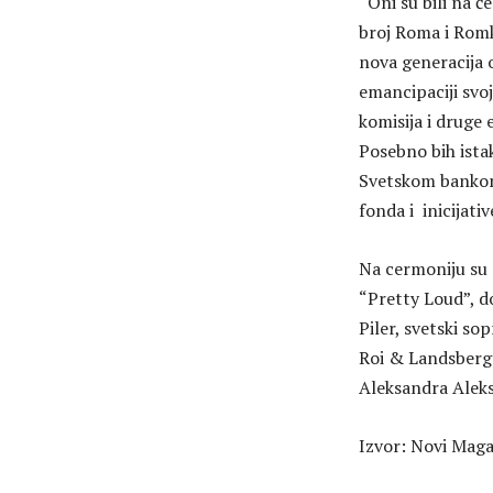
“Oni su bili na če
broj Roma i Romki
nova generacija o
emancipaciji svo
komisija i druge 
Posebno bih ista
Svetskom bankom
fonda i inicijati
Na cermoniju su 
“Pretty Loud”, d
Piler, svetski so
Roi & Landsberger
Aleksandra Aleks
Izvor: Novi Mag