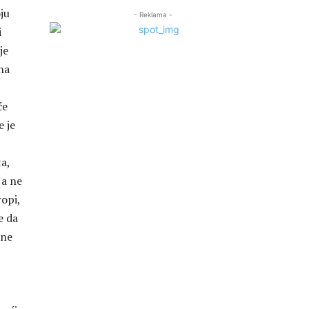
ju
- Reklama -
i
je
na
će
e je
a,
 a ne
ropi,
e da
dne