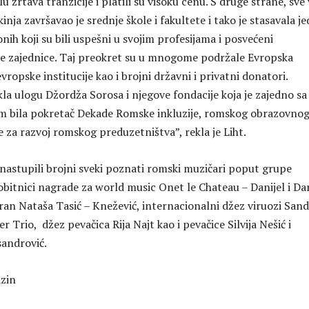
lu žrtava tranzicije i platili su visoku cenu. S druge strane, sve 
nja završavaо je srednje škole i fakultete i tako je stasavala j
nih koji su bili uspešni u svojim profesijama i posvećeni
je zajednice. Taj preokret su u mnogome podržale Evropska
evropske institucije kao i brojni državni i privatni donatori.
kla ulogu Džordža Sorosa i njegove fondacije koja je zajedno sa
 bila pokretač Dekade Romske inkluzije, romskog obrazovno
ve za razvoj romskog preduzetništva”, rekla je Liht.
nastupili brojni sveki poznati romski muzičari poput grupe
obitnici nagrade za world music Onet le Chateau – Danijel i Da
pran Nataša Tasić – Knežević, internacionalni džez viruozi San
 Trio, džez pevačica Rija Najt kao i pevačice Silvija Nešić i
andrović.
azin