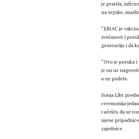
je pratila, infic
na srpske, musli
“ERIAC je vakcina
svečanost i poru
generaciju i da 
“Ovo je poruka i
je on uz nagoveš
a ne podele.
Sonja Liht preds
ceremonija jedan
i učešću da se r
njene pripadnice 
zajednice.