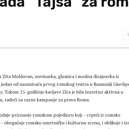
ada “Tajsa” za ro
a Zita Moldovan, novinarka, glumica i modna dizajnerka iz
 jedan od suosnivača prvog romskog teatra u Rumuniji Giuvlip
 Tokom 15-godišnje karijere Zita je bila izuzetno aktivna u
, radeći za razne kampanje za prava Roma.
odaje priznanje romskom pojedincu koji – crpeći iz romske
 – obogaćuje romsku umetničku i kulturnu scenu, i oblikuje i i