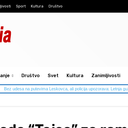
jivosti
Sport
Kultura
Društvo
anje
Društvo
Svet
Kultura
Zanimljivosti
 putevima Leskovca, ali policija upozorava: Letnja gužva traži dodat