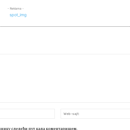
- Reklama -
Email:*
леднику следећи пут када коментаришем.