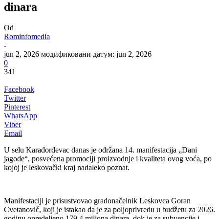
dinara
Od
Rominfomedia
-
jun 2, 2026
модификовани датум: jun 2, 2026
0
341
Facebook
Twitter
Pinterest
WhatsApp
Viber
Email
U selu Karađorđevac danas je održana 14. manifestacija „Dani
jagode“, posvećena promociji proizvodnje i kvaliteta ovog voća, po
kojoj je leskovački kraj nadaleko poznat.
Manifestaciji je prisustvovao gradonačelnik Leskovca Goran
Cvetanović, koji je istakao da je za poljoprivredu u budžetu za 2026.
godinu opredeljeno 179,4 miliona dinara, dok je za subvencije i