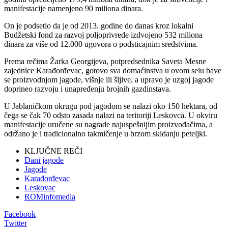
manifestacije namenjeno 90 miliona dinara.
On je podsetio da je od 2013. godine do danas kroz lokalni
Budžetski fond za razvoj poljoprivrede izdvojeno 532 miliona
dinara za više od 12.000 ugovora o podsticajnim sredstvima.
Prema rečima Žarka Georgijeva, potpredsednika Saveta Mesne
zajednice Karađorđevac, gotovo sva domaćinstva u ovom selu bave
se proizvodnjom jagode, višnje ili šljive, a upravo je uzgoj jagode
doprineo razvoju i unapređenju brojnih gazdinstava.
U Jablaničkom okrugu pod jagodom se nalazi oko 150 hektara, od
čega se čak 70 odsto zasada nalazi na teritoriji Leskovca. U okviru
manifestacije uručene su nagrade najuspešnijim proizvođačima, a
održano je i tradicionalno takmičenje u brzom skidanju peteljki.
KLJUČNE REČI
Dani jagode
Jagode
Karađorđevac
Leskovac
ROMinfomedia
Facebook
Twitter