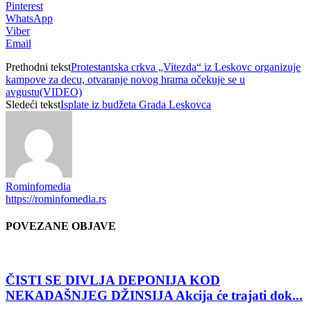
Pinterest
WhatsApp
Viber
Email
Prethodni tekst
Protestantska crkva „Vitezda“ iz Leskovc organizuje
kampove za decu, otvaranje novog hrama očekuje se u
avgustu(VIDEO)
Sledeći tekst
Isplate iz budžeta Grada Leskovca
Rominfomedia
https://rominfomedia.rs
POVEZANE OBJAVE
ČISTI SE DIVLJA DEPONIJA KOD
NEKADAŠNJEG DŽINSIJA Akcija će trajati dok...