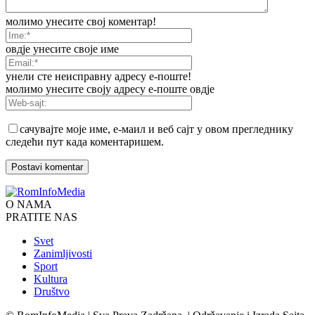
молимо унесите свој коментар!
овдје унесите своје име
унели сте неисправну адресу е-поште!
молимо унесите своју адресу е-поште овдје
сачувајте моје име, е-маил и веб сајт у овом прегледнику
следећи пут када коментаришем.
O NAMA
PRATITE NAS
Svet
Zanimljivosti
Sport
Kultura
Društvo