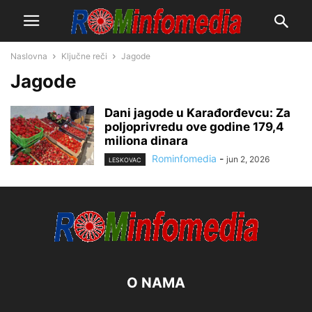
Naslovna
Ključne reči
Jagode
Jagode
Dani jagode u Karađorđevcu: Za
poljoprivredu ove godine 179,4
miliona dinara
Rominfomedia
-
jun 2, 2026
LESKOVAC
O NAMA