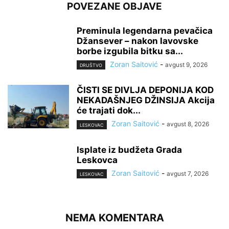
POVEZANE OBJAVE
Preminula legendarna pevačica
Džansever – nakon lavovske
borbe izgubila bitku sa...
Zoran Saitović
-
avgust 9, 2026
DRUŠTVO
ČISTI SE DIVLJA DEPONIJA KOD
NEKADAŠNJEG DŽINSIJA Akcija
će trajati dok...
Zoran Saitović
-
avgust 8, 2026
LESKOVAC
Isplate iz budžeta Grada
Leskovca
Zoran Saitović
-
avgust 7, 2026
LESKOVAC
NEMA KOMENTARA