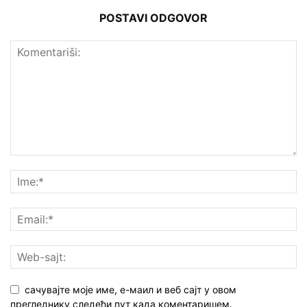
POSTAVI ODGOVOR
сачувајте моје име, е-маил и веб сајт у овом
прегледнику следећи пут када коментаришем.