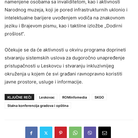
namenjene osobama sa invaliditetom, kao i aktivnosti
Narodnog muzeja, koji je pored infrastrukturnih uklonio i
intelektualne barijere uvođenjem vodiča na znakovnom
jeziku i Brajevom pismu, kao i taktilne izložbe „Dodirni
prošlost“.
Očekuje se da će aktivnosti u okviru programa doprineti
stvaranju sistemskih uslova za dugoročno unapređenje
pristupačnosti u Leskovcu i stvaranju inkluzivnijeg
okruženja u kojem će svi građani ravnopravno koristiti
javne prostore, usluge i informacije.
KLJUČNE REČI
Leskovac
ROMinfomedia
SKGO
Stalna konferencija gradova i opština