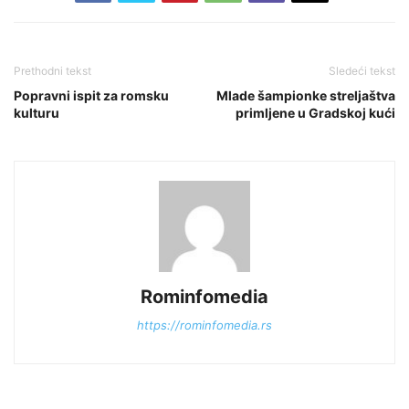
Prethodni tekst
Sledeći tekst
Popravni ispit za romsku
Mlade šampionke streljaštva
kulturu
primljene u Gradskoj kući
Rominfomedia
https://rominfomedia.rs