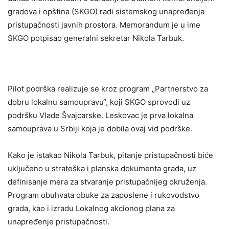
gradova i opština (SKGO) radi sistemskog unapređenja
pristupačnosti javnih prostora. Memorandum je u ime
SKGO potpisao generalni sekretar Nikola Tarbuk.
Pilot podrška realizuje se kroz program „Partnerstvo za
dobru lokalnu samoupravu“, koji SKGO sprovodi uz
podršku Vlade Švajcarske. Leskovac je prva lokalna
samouprava u Srbiji koja je dobila ovaj vid podrške.
Kako je istakao Nikola Tarbuk, pitanje pristupačnosti biće
uključeno u strateška i planska dokumenta grada, uz
definisanje mera za stvaranje pristupačnijeg okruženja.
Program obuhvata obuke za zaposlene i rukovodstvo
grada, kao i izradu Lokalnog akcionog plana za
unapređenje pristupačnosti.