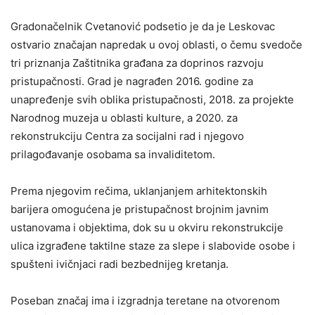
Gradonačelnik Cvetanović podsetio je da je Leskovac
ostvario značajan napredak u ovoj oblasti, o čemu svedoče
tri priznanja Zaštitnika građana za doprinos razvoju
pristupačnosti. Grad je nagrađen 2016. godine za
unapređenje svih oblika pristupačnosti, 2018. za projekte
Narodnog muzeja u oblasti kulture, a 2020. za
rekonstrukciju Centra za socijalni rad i njegovo
prilagođavanje osobama sa invaliditetom.
Prema njegovim rečima, uklanjanjem arhitektonskih
barijera omogućena je pristupačnost brojnim javnim
ustanovama i objektima, dok su u okviru rekonstrukcije
ulica izgrađene taktilne staze za slepe i slabovide osobe i
spušteni ivičnjaci radi bezbednijeg kretanja.
Poseban značaj ima i izgradnja teretane na otvorenom