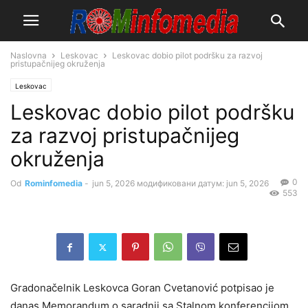
Naslovna
Leskovac
Leskovac dobio pilot podršku za razvoj
pristupačnijeg okruženja
Leskovac
Leskovac dobio pilot podršku
za razvoj pristupačnijeg
okruženja
0
Od
Rominfomedia
-
jun 5, 2026
модификовани датум: jun 5, 2026
553
Gradonačelnik Leskovca Goran Cvetanović potpisao je
danas Memorandum o saradnji sa Stalnom konferencijom