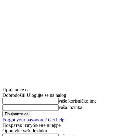
Пријавите се
Dobrodošli! Ulogujte se na nalog
vaše korisničko ime
vaša lozinka
Forgot your password? Get help
Повратак изгубљене шифре
Oporavite vašu lozinku