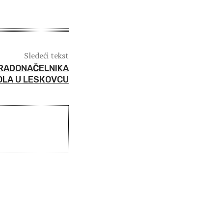
Sledeći tekst
RADONAČELNIKA
OLA U LESКOVCU