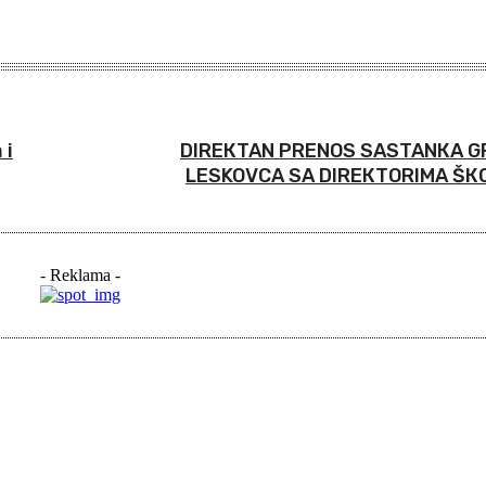
 i
DIREКTAN PRENOS SASTANКA G
LESKOVCA SA DIREКTORIMA ŠК
- Reklama -
iši: