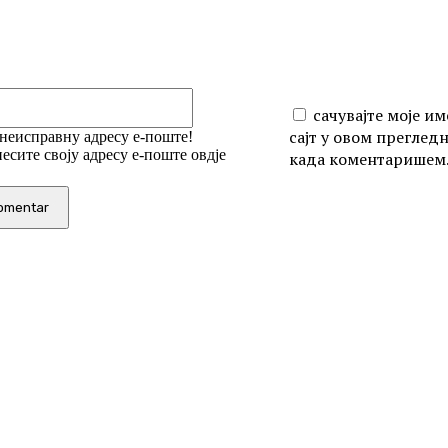
Email:*
сачувајте моје им
сајт у овом преглед
 неисправну адресу е-поште!
есите своју адресу е-поште овдје
када коментаришем