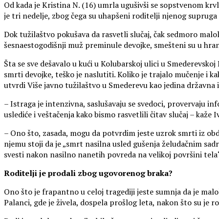
Od kada je Kristina N. (16) umrla ugušivši se sopstvenom krv
je tri nedelje, zbog čega su uhapšeni roditelji njenog supruga
Dok tužilaštvo pokušava da rasvetli slučaj, čak sedmoro mal
šesnaestogodišnji muž preminule devojke, smešteni su u hran
Šta se sve dešavalo u kući u Kolubarskoj ulici u Smederevskoj
smrti devojke, teško je naslutiti. Koliko je trajalo mučenje i k
utvrdi Više javno tužilaštvo u Smederevu kao jedina državna i
– Istraga je intenzivna, saslušavaju se svedoci, provervaju i
uslediće i veštačenja kako bismo rasvetlili čitav slučaj – kaže 
– Ono što, zasada, mogu da potvrdim jeste uzrok smrti iz obdu
njemu stoji da je „smrt nasilna usled gušenja želudačnim sad
svesti nakon nasilno nanetih povreda na velikoj površini tela
Roditelji je prodali zbog ugovorenog braka?
Ono što je frapantno u celoj tragediji jeste sumnja da je mal
Palanci, gde je živela, dospela prošlog leta, nakon što su je 