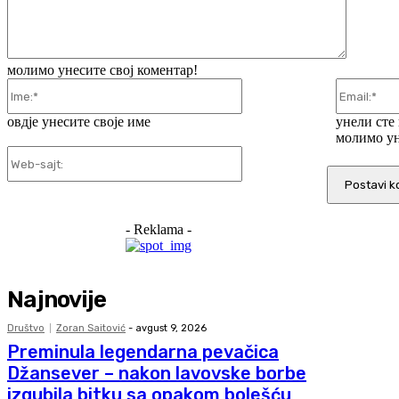
молимо унесите свој коментар!
Ime:*
овдје унесите своје име
унели сте
молимо ун
Web-
sajt:
- Reklama -
Najnovije
Društvo
Zoran Saitović
-
avgust 9, 2026
Preminula legendarna pevačica
Džansever – nakon lavovske borbe
izgubila bitku sa opakom bolešću