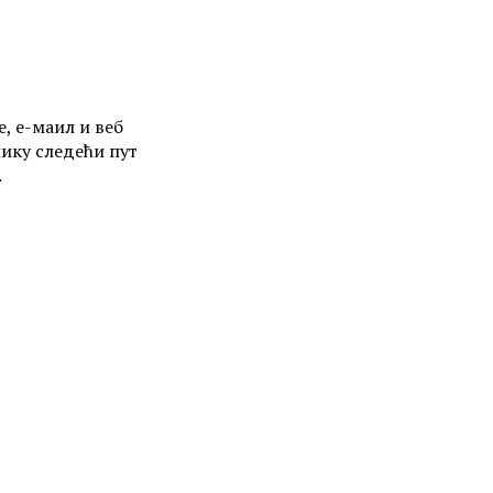
е, е-маил и веб
нику следећи пут
.