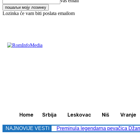
vaš email
Lozinka će vam biti poslata emailom
C
20.2
Leskovac
Nedelja, avgust 9, 2026
Svet
Z
Home
Srbija
Leskovac
Niš
Vranje
NAJNOVIJE VESTI
Preminula legendarna pevačica Džans