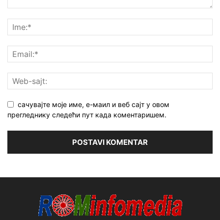
сачувајте моје име, е-маил и веб сајт у овом
прегледнику следећи пут када коментаришем.