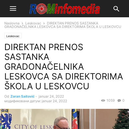
Naslovna
Leskovac
DIREКTAN PRENOS SASTANКA
GRADONAČELNIKA LESKOVCA SA DIREКTORIMA ŠКOLA U LESКOVCU
Leskovac
DIREКTAN PRENOS
SASTANКA
GRADONAČELNIKA
LESKOVCA SA DIREКTORIMA
ŠКOLA U LESКOVCU
Od
Zoran Saitović
-
januar 24, 2022
1059
0
модификовани датум: januar 24, 2022