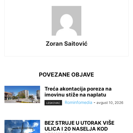
Zoran Saitović
POVEZANE OBJAVE
Treća akontacija poreza na
imovinu stiže na naplatu
Rominfomedia
-
avgust 10, 2026
LESKOVAC
BEZ STRUJE U UTORAK VIŠE
ULICA I 20 NASELJA KOD