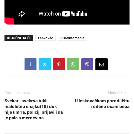
KLJUČNE REČI
Leskovac
ROMinfomedia
Prethodni tekst
Sledeći tekst
Svekar i svekrva tukli
U leskovačkom porodilištu
maloletnu snajku(16) dok
rođeno osam beba
nije umrla, policiji prijavili da
je pala s merdevina