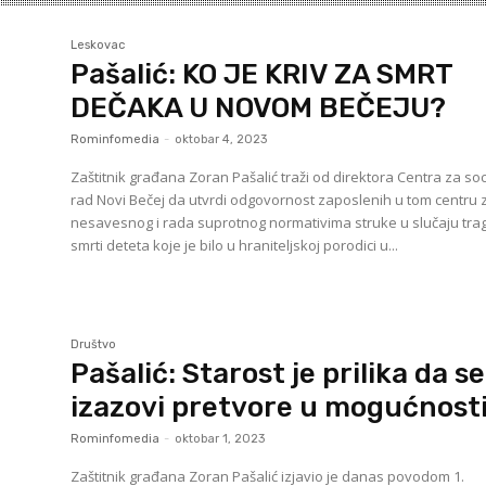
Leskovac
Pašalić: KO JE KRIV ZA SMRT
DEČAKA U NOVOM BEČEJU?
Rominfomedia
-
oktobar 4, 2023
Zaštitnik građana Zoran Pašalić traži od direktora Centra za soc
rad Novi Bečej da utvrdi odgovornost zaposlenih u tom centru
nesavesnog i rada suprotnog normativima struke u slučaju tra
smrti deteta koje je bilo u hraniteljskoj porodici u...
Društvo
Pašalić: Starost je prilika da se
izazovi pretvore u mogućnost
Rominfomedia
-
oktobar 1, 2023
Zaštitnik građana Zoran Pašalić izjavio je danas povodom 1.