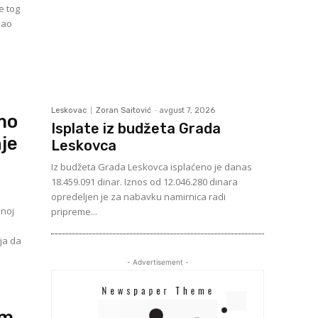
e tog
kao
Leskovac
Zoran Saitović
-
avgust 7, 2026
mo
Isplate iz budžeta Grada
je
Leskovca
Iz budžeta Grada Leskovca isplaćeno je danas
18.459.091 dinar. Iznos od 12.046.280 dinara
opredeljen je za nabavku namirnica radi
enoj
pripreme...
ja da
- Advertisement -
am