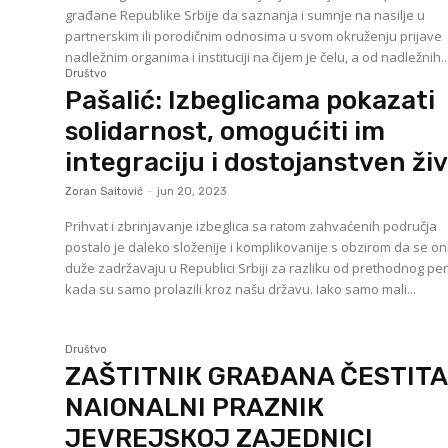
građane Republike Srbije da saznanja i sumnje na nasilje u
partnerskim ili porodičnim odnosima u svom okruženju prijave
nadležnim organima i instituciji na čijem je čelu, a od nadležnih..
Društvo
Pašalić: Izbeglicama pokazati
solidarnost, omogućiti im
integraciju i dostojanstven ži
Zoran Saitović
-
jun 20, 2023
Prihvat i zbrinjavanje izbeglica sa ratom zahvaćenih područja
postalo je daleko složenije i komplikovanije s obzirom da se on
duže zadržavaju u Republici Srbiji za razliku od prethodnog pe
kada su samo prolazili kroz našu državu. Iako samo mali...
Društvo
ZAŠTITNIК GRAĐANA ČESTIT
NAIONALNI PRAZNIК
JEVREJSКOJ ZAJEDNICI