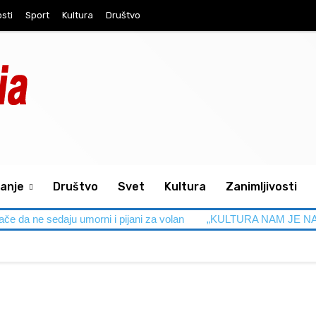
osti
Sport
Kultura
Društvo
anje
Društvo
Svet
Kultura
Zanimljivosti
aju umorni i pijani za volan
„KULTURA NAM JE NA NIVOU“ – Polo