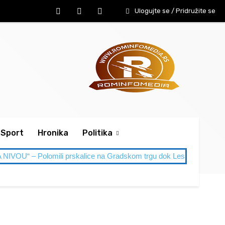
Ulogujte se / Pridružite se
Sport
Hronika
Politika
mili prskalice na Gradskom trgu dok Leskovac gori od vrućine