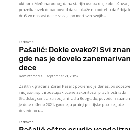
oktobra, Međunarodnog dana starijih osoba da je obeležavanj
praznika uvek dobar povod da se ukaže na potrebu da Srbija 
društvo nastavi da se razvija po meri svih svojih...
Leskovac
Pašalić: Dokle ovako?! Svi zna
gde nas je dovelo zanemarivan
dece
Rominfomedia
-
septembar 21, 2023
Zaštitnik građana Zoran Pašalić pokrenuo je danas, po sopstv
inicijativi, ispitni postupak ocene zakonitosti i pravilnosti rada
Gradskog centra za socijalni rad u Beogradu, povodom saznan
je dete rođeno 2021. godine, u pratnji policijske patrole, juče
dovedeno u...
Leskovac
Pašalić oštro osudio vandaliz