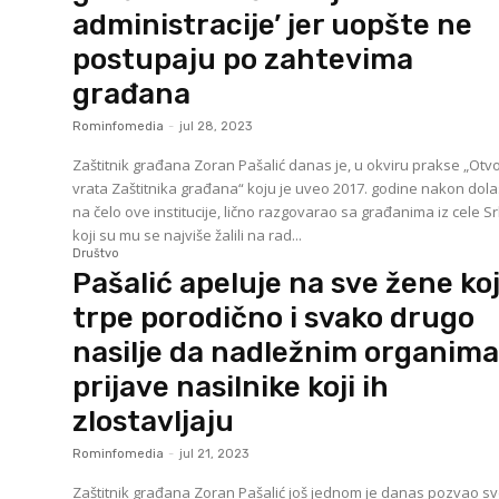
administracije’ jer uopšte ne
postupaju po zahtevima
građana
Rominfomedia
-
jul 28, 2023
Zaštitnik građana Zoran Pašalić danas je, u okviru prakse „Ot
vrata Zaštitnika građana“ koju je uveo 2017. godine nakon dol
na čelo ove institucije, lično razgovarao sa građanima iz cele Sr
koji su mu se najviše žalili na rad...
Društvo
Pašalić apeluje na sve žene ko
trpe porodično i svako drugo
nasilje da nadležnim organim
prijave nasilnike koji ih
zlostavljaju
Rominfomedia
-
jul 21, 2023
Zaštitnik građana Zoran Pašalić još jednom je danas pozvao s