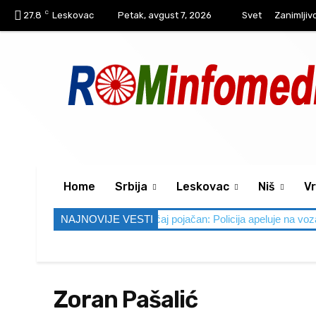
C
27.8
Leskovac
Petak, avgust 7, 2026
Svet
Zanimljiv
Home
Srbija
Leskovac
Niš
Vr
nd pred nama, saobraćaj pojačan: Policija apeluje na vozače da ne sed
NAJNOVIJE VESTI
Zoran Pašalić