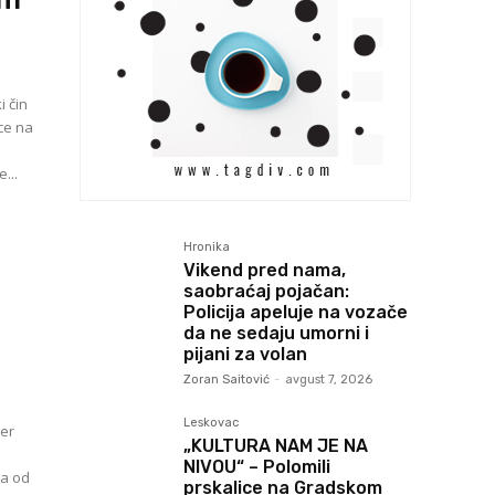
i čin
ce na
...
Hronika
Vikend pred nama,
saobraćaj pojačan:
Policija apeluje na vozače
da ne sedaju umorni i
pijani za volan
Zoran Saitović
-
avgust 7, 2026
Leskovac
jer
„KULTURA NAM JE NA
NIVOU“ – Polomili
na od
prskalice na Gradskom