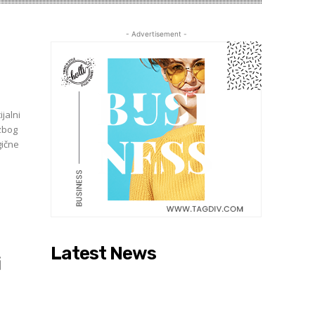
- Advertisement -
ijalni
 zbog
gične
Latest News
i