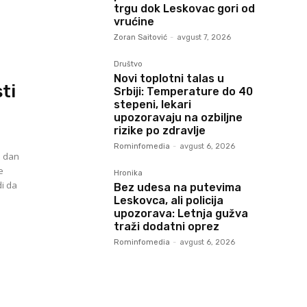
trgu dok Leskovac gori od
vrućine
Zoran Saitović
-
avgust 7, 2026
Društvo
Novi toplotni talas u
ti
Srbiji: Temperature do 40
stepeni, lekari
upozoravaju na ozbiljne
rizike po zdravlje
Rominfomedia
-
avgust 6, 2026
i dan
e
Hronika
i da
Bez udesa na putevima
Leskovca, ali policija
upozorava: Letnja gužva
traži dodatni oprez
Rominfomedia
-
avgust 6, 2026