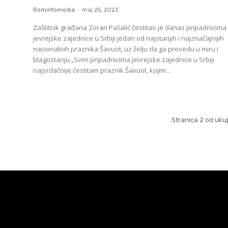
Rominfomedia
-
maj 25, 2023
Zaštitnik građana Zoran Pašalić čestitao je danas pripadnicima
jevrejske zajednice u Srbiji jedan od najstarijih i najznačajnijih
nacionalnih praznika Šavuot, uz želju da ga provedu u miru i
blagostanju.„Svim pripadnicima jevrejske zajednice u Srbiji
najsrdačnije čestitam praznik Šavuot, kojim...
Stranica 2 od uku