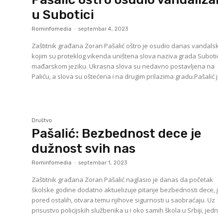
u Subotici
Rominfomedia
-
septembar 4, 2023
Zaštitnik građana Zoran Pašalić oštro je osudio danas vandalsk
kojim su proteklog vikenda uništena slova naziva grada Suboti
mađarskom jeziku. Ukrasna slova su nedavno postavljena na
Paliću, a slova su oštećena i na drugim prilazima gradu.Pašalić je
Društvo
Pašalić: Bezbednost dece je
dužnost svih nas
Rominfomedia
-
septembar 1, 2023
Zaštitnik građana Zoran Pašalić naglasio je danas da početak
školske godine dodatno aktuelizuje pitanje bezbednosti dece, 
pored ostalih, otvara temu njihove sigurnosti u saobraćaju. Uz
prisustvo policijskih službenika u i oko samih škola u Srbiji, jed