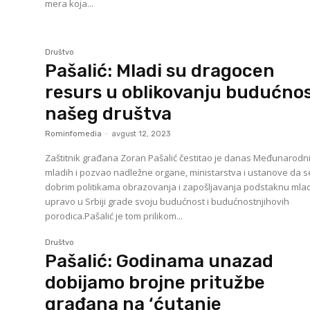
mera koja...
Društvo
Pašalić: Mladi su dragocen
resurs u oblikovanju budućnos
našeg društva
Rominfomedia
-
avgust 12, 2023
Zaštitnik građana Zoran Pašalić čestitao je danas Međunarodn
mladih i pozvao nadležne organe, ministarstva i ustanove da s
dobrim politikama obrazovanja i zapošljavanja podstaknu mlad
upravo u Srbiji grade svoju budućnost i budućnostnjihovih
porodica.Pašalić je tom prilikom...
Društvo
Pašalić: Godinama unazad
dobijamo brojne pritužbe
građana na ‘ćutanje