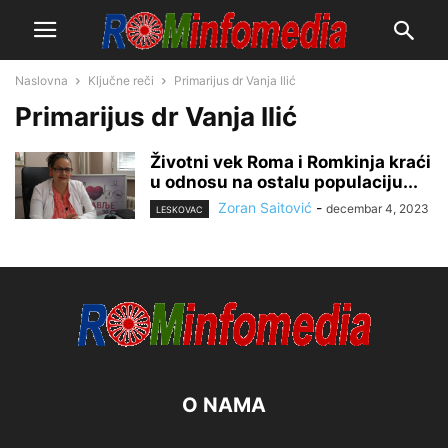
Naslovna
Ključne reči
Primarijus dr Vanja Ilić
Primarijus dr Vanja Ilić
Životni vek Roma i Romkinja kraći
u odnosu na ostalu populaciju...
Zoran Saitović
-
decembar 4, 2023
LESKOVAC
O NAMA