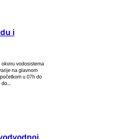
du i
 okviru vodosistema
varije na glavnom
 početkom u 07h do
do...
 vodvodnoj