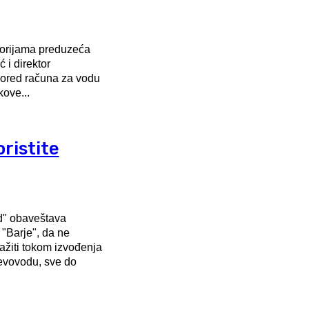
torijama preduzeća
i direktor
pored računa za vodu
kove...
ristite
" obaveštava
"Barje", da ne
evovodu, sve do