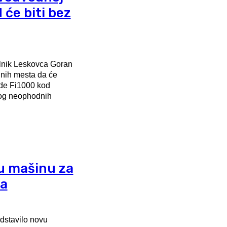
 će biti bez
lnik Leskovca Goran
lnih mesta da će
de Fi1000 kod
u mašinu za
ža
dstavilo novu