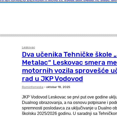
Leskovac
Dva učenika Tehničke škole 
Metalac“ Leskovac smera me
motornih vozila sprovešće u
rad u JKP Vodovod
Rominfomedia
-
oktobar 18, 2025
JKP Vodovod Leskovac se prvi put ove godine uklju
Dualnog obrazovanja, a na osnovu potpisane i podn
spremnosti poslodavca za uključivanje u Dualno o
školsku 2025/2026 godinu. U saradnji sa Tehničkom školom „Rade