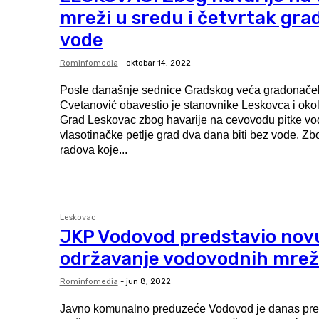
mreži u sredu i četvrtak grad
vode
Rominfomedia
-
oktobar 14, 2022
Posle današnje sednice Gradskog veća gradonače
Cvetanović obavestio je stanovnike Leskovca i oko
Grad Leskovac zbog havarije na cevovodu pitke vo
vlasotinačke petlje grad dva dana biti bez vode. Zbog neophodnih
radova koje...
Leskovac
JKP Vodovod predstavio nov
održavanje vodovodnih mre
Rominfomedia
-
jun 8, 2022
Javno komunalno preduzeće Vodovod je danas pre