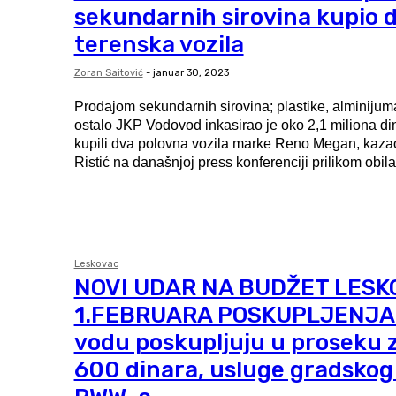
sekundarnih sirovina kupio 
terenska vozila
Zoran Saitović
-
januar 30, 2023
Prodajom sekundarnih sirovina; plastike, alminijum
ostalo JKP Vodovod inkasirao je oko 2,1 miliona din
kupili dva polovna vozila marke Reno Megan, kazao 
Ristić na današnjoj press konferenciji prilikom obila
Leskovac
NOVI UDAR NA BUDŽET LESK
1.FEBRUARA POSKUPLJENJA: 
vodu poskupljuju u proseku 
600 dinara, usluge gradskog