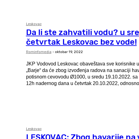
Leskovac
Da li ste zahvatili vodu? u sre
četvrtak Leskovac bez vode!
Rominfomedia
-
oktobar 19, 2022
JKP Vodovod Leskovac obaveštava sve korisnike u
„Barje“ da će zbog izvođenja radova na sanaciji ha
potisnom cevovodu Ø1000, u sredu 19.10.2022. sa
12h nadernog dana u četvrtak 20.10.2022, odnosno 
Leskovac
LESKOVAC: Zbog havarije na