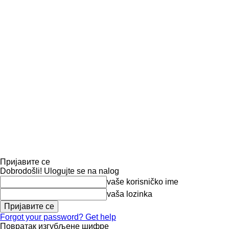
Пријавите се
Dobrodošli! Ulogujte se na nalog
vaše korisničko ime
vaša lozinka
Forgot your password? Get help
Повратак изгубљене шифре