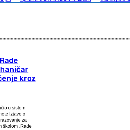
„Rade
haničar
čenje kroz
čio u sistem
ete Izjave o
brazovanje za