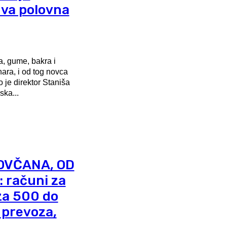
dva polovna
a, gume, bakra i
ara, i od tog novca
je direktor Staniša
ska...
OVČANA, OD
računi za
za 500 do
 prevoza,