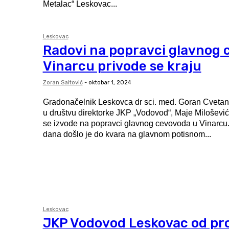
Metalac“ Leskovac...
Leskovac
Radovi na popravci glavnog 
Vinarcu privode se kraju
Zoran Saitović
-
oktobar 1, 2024
Gradonačelnik Leskovca dr sci. med. Goran Cvetan
u društvu direktorke JKP „Vodovod“, Maje Milošević 
se izvode na popravci glavnog cevovoda u Vinarcu. Pre mesec i p
dana došlo je do kvara na glavnom potisnom...
Leskovac
JKP Vodovod Leskovac od pr