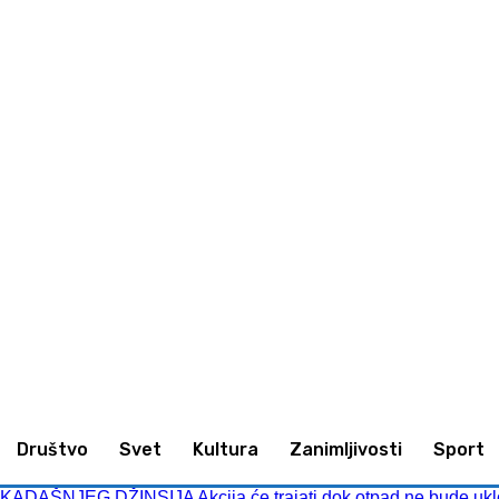
imljivosti
Sport
Kultura
Društvo
Društvo
Svet
Kultura
Zanimljivosti
Sport
DAŠNJEG DŽINSIJA Akcija će trajati dok otpad ne bude ukl