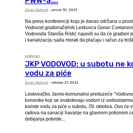
PWW-a….
Zoran Saitović
-
januar 30, 2023
Na press konferenciji koja je danas održana u pros
Vodovod gradonačelnik Leskovca Goran Cvetanović 
Vodovoda Staniša Ristić najavili su da će građani 
i kanalizaciju sada morati da plaćaju i račun za troš
Leskovac
JKP VODOVOD: u subotu ne ko
vodu za piće
Zoran Saitović
-
oktobar 27, 2022
Leskovačko Javno-komunalno preduzeće "Vodovod
korisnike koji se snabdevaju vodom iz vodosistema 
koriste vodu za piće u subotu, 29. oktobra. Ovo će važiti tokom izvođenja
radova na sanaciji havarije na glavnom potisnom c
dobijanja potvrde...