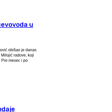
cevovoda u
ović obišao je danas
Milojić radove, koji
o
odaje