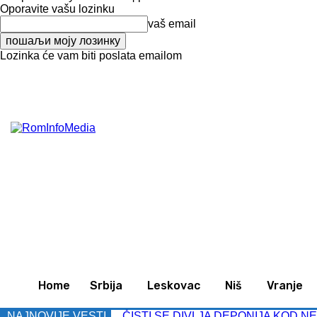
Oporavite vašu lozinku
vaš email
Lozinka će vam biti poslata emailom
C
33.7
Leskovac
Subota, avgust 8, 2026
Svet
Zan
Home
Srbija
Leskovac
Niš
Vranje
NAJNOVIJE VESTI
ČISTI SE DIVLJA DEPONIJA KOD NEKA