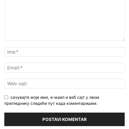
сачувајте моје име, е-маил и веб сајт у овом
прегледнику следећи пут када коментаришем.