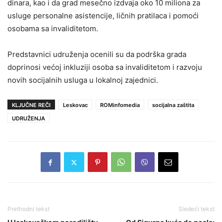
dinara, kao i da grad mesečno izdvaja oko 10 miliona za
usluge personalne asistencije, ličnih pratilaca i pomoći
osobama sa invaliditetom.
Predstavnici udruženja ocenili su da podrška grada
doprinosi većoj inkluziji osoba sa invaliditetom i razvoju
novih socijalnih usluga u lokalnoj zajednici.
KLJUČNE REČI
Leskovac
ROMinfomedia
socijalna zaštita
UDRUŽENJA
Prethodni tekst
Sledeći tekst