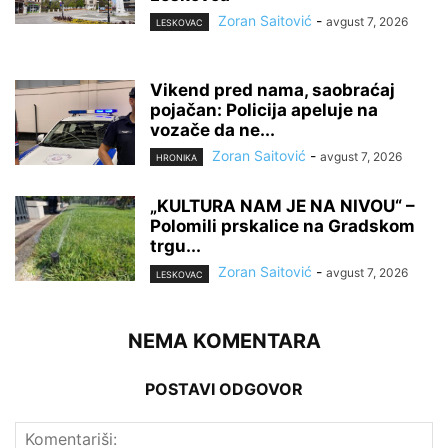
Zoran Saitović
-
avgust 7, 2026
LESKOVAC
Vikend pred nama, saobraćaj
pojačan: Policija apeluje na
vozače da ne...
Zoran Saitović
-
avgust 7, 2026
HRONIKA
„KULTURA NAM JE NA NIVOU“ –
Polomili prskalice na Gradskom
trgu...
Zoran Saitović
-
avgust 7, 2026
LESKOVAC
NEMA KOMENTARA
POSTAVI ODGOVOR