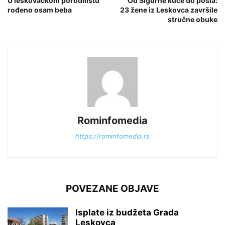
U leskovačkom porodilištu
Od Sigurne kuće do posla:
rođeno osam beba
23 žene iz Leskovca završile
stručne obuke
Rominfomedia
https://rominfomedia.rs
POVEZANE OBJAVE
Isplate iz budžeta Grada
Leskovca