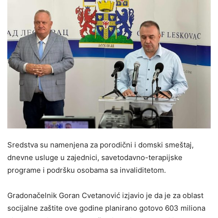
Sredstva su namenjena za porodični i domski smeštaj,
dnevne usluge u zajednici, savetodavno-terapijske
programe i podršku osobama sa invaliditetom.
Gradonačelnik Goran Cvetanović izjavio je da je za oblast
socijalne zaštite ove godine planirano gotovo 603 miliona