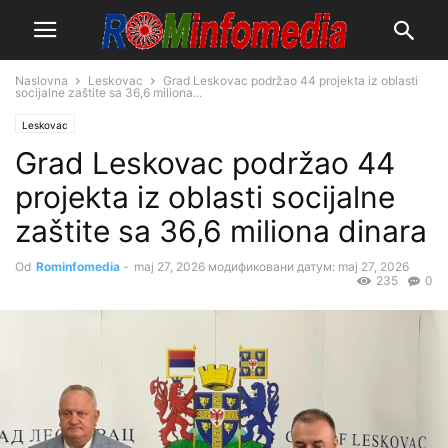
Naslovna
Leskovac
Grad Leskovac podržao 44 projekta iz oblasti
socijalne zaštite sa 36,6 miliona...
Leskovac
Grad Leskovac podržao 44
projekta iz oblasti socijalne
zaštite sa 36,6 miliona dinara
Od
Rominfomedia
-
maj 27, 2026
модификовани датум: maj 27, 2026
235
0