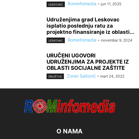
Rominfomedia
-
jun 11, 2025
LESKOVAC
Udruženjima grad Leskovac
isplatio poslednju ratu za
projektno finansiranje iz oblasti...
Rominfomedia
-
novembar 9, 2024
LESKOVAC
URUČENI UGOVORI
UDRUŽENJIMA ZA PROJEKTE IZ
OBLASTI SOCIJALNE ZAŠTITE
Zoran Saitović
-
mart 24, 2022
DRUŠTVO
O NAMA