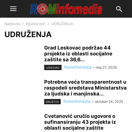
Naslovna
Ključne reči
UDRUŽENJA
UDRUŽENJA
Grad Leskovac podržao 44
projekta iz oblasti socijalne
zaštite sa 36,6...
Rominfomedia
-
maj 27, 2026
LESKOVAC
Potrebna veća transparentnost u
raspodeli sredstava Ministarstva
za ljudska i manjinska...
Rominfomedia
-
oktobar 24, 2025
DRUŠTVO
Cvetanović uručio ugovore o
sufinansiranju 43 projekta iz
oblasti socijalne zaštite