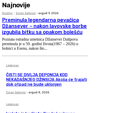
Najnovije
Društvo
Zoran Saitović
-
avgust 9, 2026
Preminula legendarna pevačica
Džansever – nakon lavovske borbe
izgubila bitku sa opakom bolešću
Poznata estradna umetnica Džansever Dalipova
preminula je u 59. godini života(1967 – 2026) u
bolnici u Esenu, nakon što...
Leskovac
ČISTI SE DIVLJA DEPONIJA KOD
NEKADAŠNJEG DŽINSIJA Akcija će trajati
dok otpad ne bude uklonjen
Zoran Saitović
-
avgust 8, 2026
Leskovac