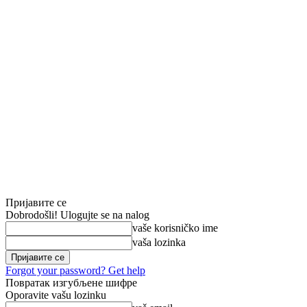
Пријавите се
Dobrodošli! Ulogujte se na nalog
vaše korisničko ime
vaša lozinka
Forgot your password? Get help
Повратак изгубљене шифре
Oporavite vašu lozinku