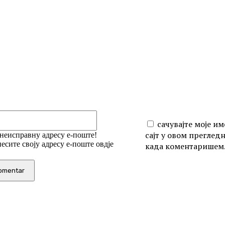
iši:
Email:*
сачувајте моје им
сајт у овом преглед
 неисправну адресу е-поште!
есите своју адресу е-поште овдје
када коментаришем