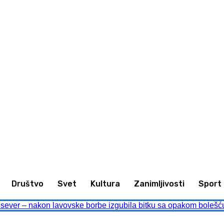
nimljivosti
Sport
Kultura
Društvo
Društvo
Svet
Kultura
Zanimljivosti
Sport
ever – nakon lavovske borbe izgubila bitku sa opakom bolešć