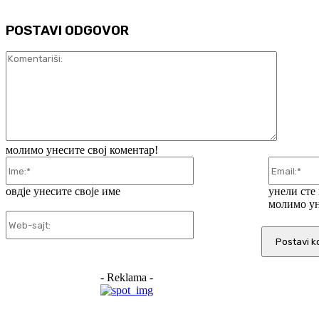
POSTAVI ODGOVOR
Komentar
молимо унесите свој коментар!
Ime:*
овдје унесите своје име
унели сте
молимо ун
Web-
sajt:
- Reklama -