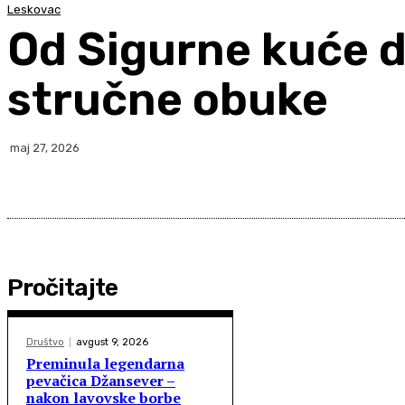
Leskovac
Od Sigurne kuće d
stručne obuke
maj 27, 2026
Pročitajte
Društvo
avgust 9, 2026
Preminula legendarna
pevačica Džansever –
nakon lavovske borbe