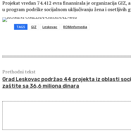
Projekat vredan 74.412 evra finansirala je organizacija GIZ, a
u program podrške socijalnom uključivanju žena i osetljivih g
TAGS
GIZ
Leskovac
ROMinfomedia
Share
Prethodni tekst
Grad Leskovac podržao 44 projekta iz oblasti soci
zaštite sa 36,6 miliona dinara