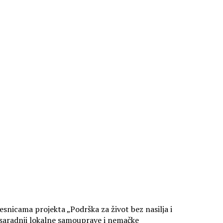
esnicama projekta „Podrška za život bez nasilja i
u saradnji lokalne samouprave i nemačke