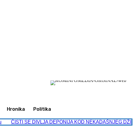
Ulogujte se / Pridružite se
Hronika
Politika
u
ČISTI SE DIVLJA DEPONIJA KOD NEKADAŠNJEG DŽINSIJA 