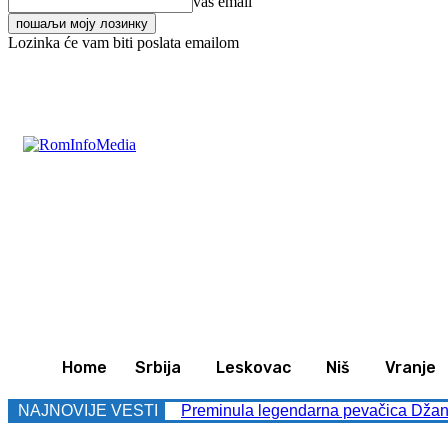
vaš email
Lozinka će vam biti poslata emailom
C
31.2
Leskovac
Nedelja, avgust 9, 2026
Svet
Za
Home
Srbija
Leskovac
Niš
Vranje
NAJNOVIJE VESTI
Preminula legendarna pevačica Džans