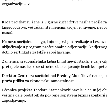
organizacije GIZ.
Kroz projekat su žene iz Sigurne kuće i žrtve nasilja prošle r
knjigovodstvo, veštačka inteligencija, krojenje i šivenje, nego
masaža.
Na novu socijalnu uslugu, koja se prvi put realizuje u Leskovc
uključivanje u program profesionalne orijentacije i karijernog
dobilo sertifikate za lakše zapošljavanje.
Zamenica gradonačelnika Lidija Dimitrijević istakla je da je c
pretrpele nasilje, kroz stručne obuke i jačanje ličnih kompete
Direktor Centra za socijalni rad Predrag Momčilović rekao je
pruža priliku za ekonomsku samostalnost.
Učesnica projekta Teodora Stamenković navela je da su joj obuk
veština dale podstrek da pokrene sopstveni biznis i konkuri
zapošljavanje.