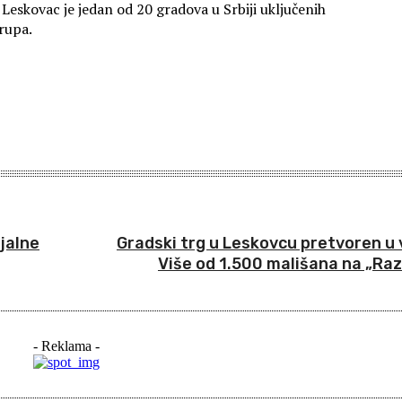
 Leskovac je jedan od 20 gradova u Srbiji uključenih
rupa.
jalne
Gradski trg u Leskovcu pretvoren u v
Više od 1.500 mališana na „Ra
- Reklama -