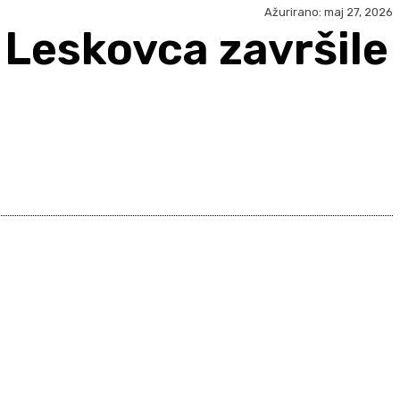
Ažurirano:
maj 27, 2026
 Leskovca završile