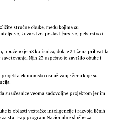
azličite stručne obuke, među kojima su
vateljstvo, kuvarstvo, poslastičarstvo, pekarstvo i
u, upućeno je 38 korisnica, dok je 31 žena prihvatila
 savetovanja. Njih 23 uspešno je završilo obuke i
ilj projekta ekonomsko osnaživanje žena koje su
ncija.
 da su učesnice veoma zadovoljne projektom jer im
e iz oblasti veštačke inteligencije i razvoja ličnih
še za start-ap program Nacionalne službe za