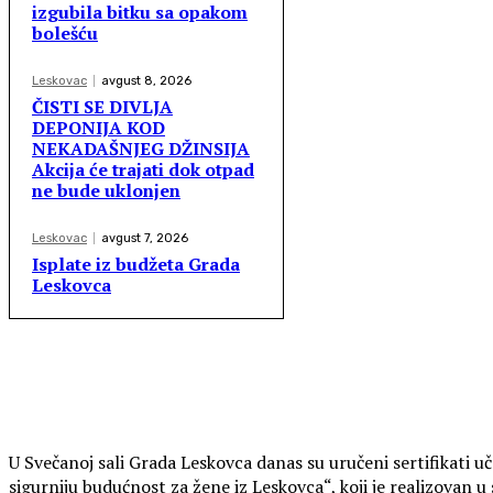
izgubila bitku sa opakom
bolešću
Leskovac
avgust 8, 2026
ČISTI SE DIVLJA
DEPONIJA KOD
NEKADAŠNJEG DŽINSIJA
Akcija će trajati dok otpad
ne bude uklonjen
Leskovac
avgust 7, 2026
Isplate iz budžeta Grada
Leskovca
U Svečanoj sali Grada Leskovca danas su uručeni sertifikati uč
sigurniju budućnost za žene iz Leskovca“, koji je realizovan 