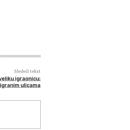
Sledeći tekst
eliku igraonicu:
zigranim ulicama