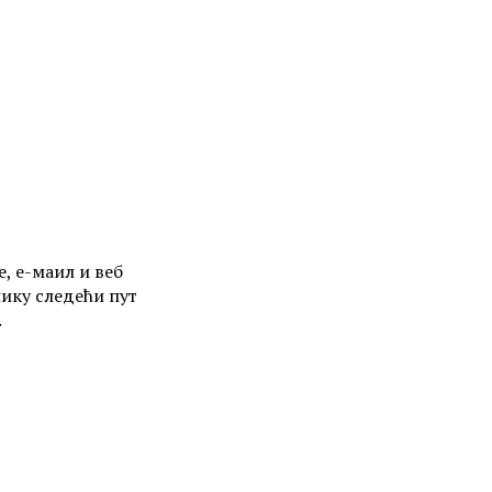
е, е-маил и веб
нику следећи пут
.