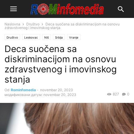
Naslovna
Društvo
Deca suočena sa diskriminacijom na osnovu
zdravstvenog i imovinskog stanja
Društvo
Leskovac
Niš
Srbija
Vranje
Deca suočena sa
diskriminacijom na osnovu
zdravstvenog i imovinskog
stanja
Od
Rominfomedia
-
novembar 20, 2023
827
0
модификовани датум: novembar 20, 2023