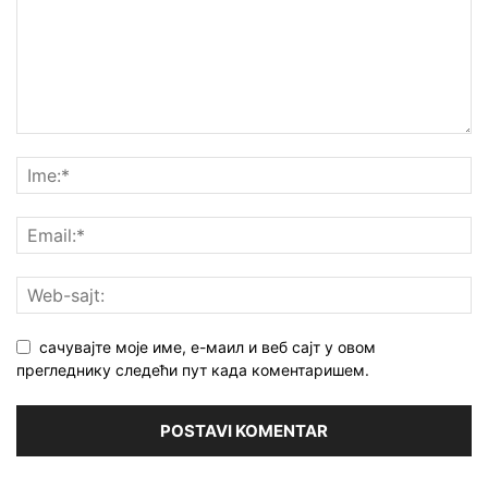
сачувајте моје име, е-маил и веб сајт у овом
прегледнику следећи пут када коментаришем.