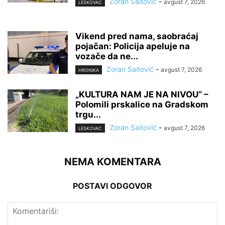
Zoran Saitović
-
avgust 7, 2026
LESKOVAC
Vikend pred nama, saobraćaj
pojačan: Policija apeluje na
vozače da ne...
Zoran Saitović
-
avgust 7, 2026
HRONIKA
„KULTURA NAM JE NA NIVOU“ –
Polomili prskalice na Gradskom
trgu...
Zoran Saitović
-
avgust 7, 2026
LESKOVAC
NEMA KOMENTARA
POSTAVI ODGOVOR