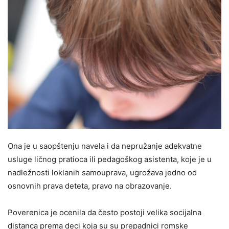
Ona je u saopštenju navela i da nepružanje adekvatne
usluge ličnog pratioca ili pedagoškog asistenta, koje je u
nadležnosti loklanih samouprava, ugrožava jedno od
osnovnih prava deteta, pravo na obrazovanje.
Poverenica je ocenila da često postoji velika socijalna
distanca prema deci koja su su prepadnici romske