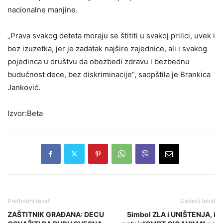
nacionalne manjine.
„Prava svakog deteta moraju se štititi u svakoj prilici, uvek i
bez izuzetka, jer je zadatak najšire zajednice, ali i svakog
pojedinca u društvu da obezbedi zdravu i bezbednu
budućnost dece, bez diskriminacije“, saopštila je Brankica
Janković.
Izvor:Beta
Prethodni tekst
Sledeći tekst
ZAŠTITNIK GRAĐANA: DECU
Simbol ZLA i UNIŠTENJA, i