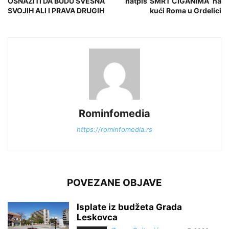
OSNAŽITI DA BUDU SVESNA
natpis“SMRT CIGANIMA“ na
SVOJIH ALI I PRAVA DRUGIH
kući Roma u Grdelici
Rominfomedia
https://rominfomedia.rs
POVEZANE OBJAVE
Isplate iz budžeta Grada
Leskovca