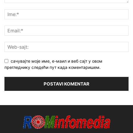
сачувајте моје име, е-маил и веб сајт у овом
прегледнику следећи пут када коментаришем.