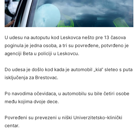
U udesu na autoputu kod Leskovca nešto pre 13 časova
poginula je jedna osoba, a tri su povređene, potvrđeno je
agenciji Beta u policiji u Leskovcu.
Do udesa je došlo kod kada je automobil „kia“ sleteo s puta
isključenja za Brestovac.
Po navodima očevidaca, u automobilu su bile četiri osobe
među kojima dvoje dece.
Povređeni su prevezeni u niški Univerzitetsko-klinički
centar.