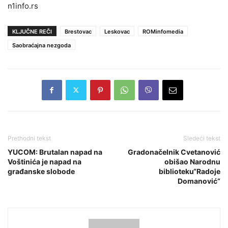
n1info.rs
KLJUČNE REČI
Brestovac
Leskovac
ROMinfomedia
Saobraćajna nezgoda
Prethodni tekst
Sledeći tekst
YUCOM: Brutalan napad na
Gradonačelnik Cvetanović
Voštinića je napad na
obišao Narodnu
građanske slobode
biblioteku“Radoje
Domanović“