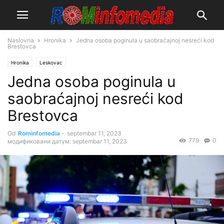
Naslovna
Hronika
Jedna osoba poginula u saobraćajnoj nesreći kod
Brestovca
Hronika
Leskovac
Jedna osoba poginula u
saobraćajnoj nesreći kod
Brestovca
Od
Rominfomedia
-
septembar 11, 2023
779
0
модификовани датум: septembar 11, 2023