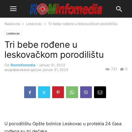
Naslovna
Leskovac
Tri bebe rođene u leskovačkom porodilištu
Leskovac
Tri bebe rođene u
leskovačkom porodilištu
Od
Rominfomedia
-
januar 31, 2023
731
0
модификовани датум: januar 31, 2023
U porodilištu Opšte bolnice Leskovac u protekla 24 časa
rođena su tri dečaka.