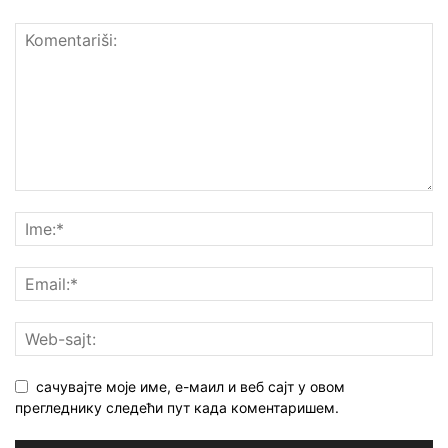
сачувајте моје име, е-маил и веб сајт у овом
прегледнику следећи пут када коментаришем.