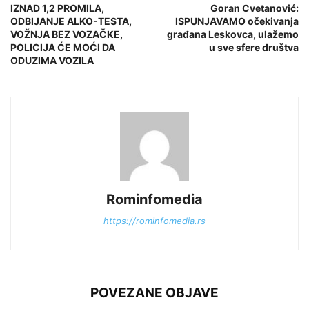
IZNAD 1,2 PROMILA,
Goran Cvetanović:
ODBIJANJE ALKO-TESTA,
ISPUNJAVAMO očekivanja
VOŽNJA BEZ VOZAČKE,
građana Leskovca, ulažemo
POLICIJA ĆE MOĆI DA
u sve sfere društva
ODUZIMA VOZILA
Rominfomedia
https://rominfomedia.rs
POVEZANE OBJAVE