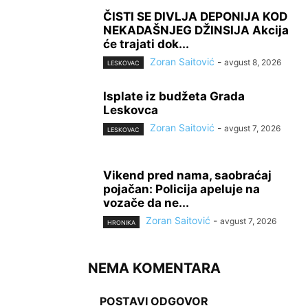
ČISTI SE DIVLJA DEPONIJA KOD
NEKADAŠNJEG DŽINSIJA Akcija
će trajati dok...
Zoran Saitović
-
avgust 8, 2026
LESKOVAC
Isplate iz budžeta Grada
Leskovca
Zoran Saitović
-
avgust 7, 2026
LESKOVAC
Vikend pred nama, saobraćaj
pojačan: Policija apeluje na
vozače da ne...
Zoran Saitović
-
avgust 7, 2026
HRONIKA
NEMA KOMENTARA
POSTAVI ODGOVOR