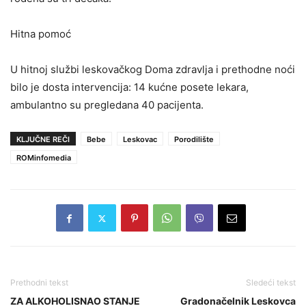
Hitna pomoć
U hitnoj službi leskovačkog Doma zdravlja i prethodne noći
bilo je dosta intervencija: 14 kućne posete lekara,
ambulantno su pregledana 40 pacijenta.
KLJUČNE REČI
Bebe
Leskovac
Porodilište
ROMinfomedia
Prethodni tekst
Sledeći tekst
ZA ALKOHOLISNAO STANJE
Gradonačelnik Leskovca