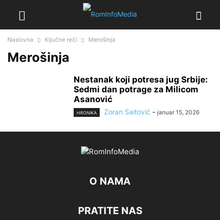
Naslovna
Ključne reči
Merošinja
Merošinja
Nestanak koji potresa jug Srbije:
Sedmi dan potrage za Milicom
Asanović
Zoran Saitović
-
januar 15, 2026
HRONIKA
O NAMA
PRATITE NAS