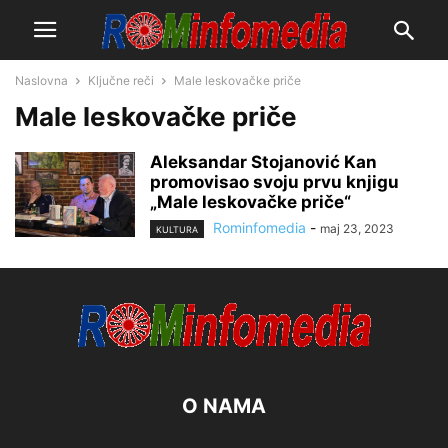
Naslovna
Ključne reči
Male leskovačke priče
Male leskovačke priče
Aleksandar Stojanović Kan
promovisao svoju prvu knjigu
„Male leskovačke priče“
Rominfomedia
-
maj 23, 2023
KULTURA
O NAMA