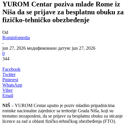
YUROM Centar poziva mlade Rome iz
Niša da se prijave za besplatnu obuku za
fizičko-tehničko obezbeđenje
Od
Rominfomedia
-
jun 27, 2026
модификовани датум: jun 27, 2026
0
344
Facebook
Twitter
Pinterest
WhatsApp
Viber
Email
NIŠ
– YUROM Centar uputio je poziv mladim pripadnicima
romske nacionalne zajednice sa teritorije Grada Niša, koji su
trenutno nezaposleni, da se prijave za besplatnu obuku za sticanje
licence za rad u oblasti fizičko-tehničkog obezbeđenja (FTO).