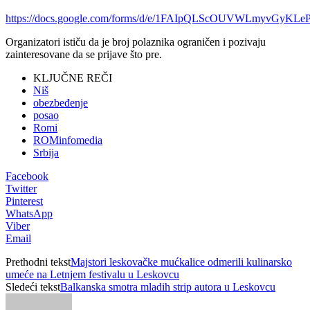
https://docs.google.com/forms/d/e/1FAIpQLScOUVWLmyvGy
Organizatori ističu da je broj polaznika ograničen i pozivaju
zainteresovane da se prijave što pre.
KLJUČNE REČI
Niš
obezbeđenje
posao
Romi
ROMinfomedia
Srbija
Facebook
Twitter
Pinterest
WhatsApp
Viber
Email
Prethodni tekst
Majstori leskovačke mućkalice odmerili kulinarsko
umeće na Letnjem festivalu u Leskovcu
Sledeći tekst
Balkanska smotra mladih strip autora u Leskovcu