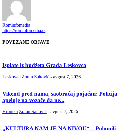
Rominfomedia
https://rominfomedia.rs
POVEZANE OBJAVE
Isplate iz budžeta Grada Leskovca
Leskovac
Zoran Saitović
-
avgust 7, 2026
Vikend pred nama, saobraćaj pojačan: Policija
apeluje na vozače da ne...
Hronika
Zoran Saitović
-
avgust 7, 2026
„KULTURA NAM JE NA NIVOU“ – Polomili