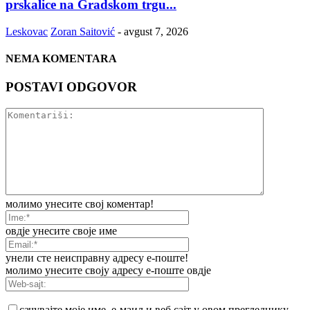
prskalice na Gradskom trgu...
Leskovac
Zoran Saitović
-
avgust 7, 2026
NEMA KOMENTARA
POSTAVI ODGOVOR
молимо унесите свој коментар!
овдје унесите своје име
унели сте неисправну адресу е-поште!
молимо унесите своју адресу е-поште овдје
сачувајте моје име, е-маил и веб сајт у овом прегледнику