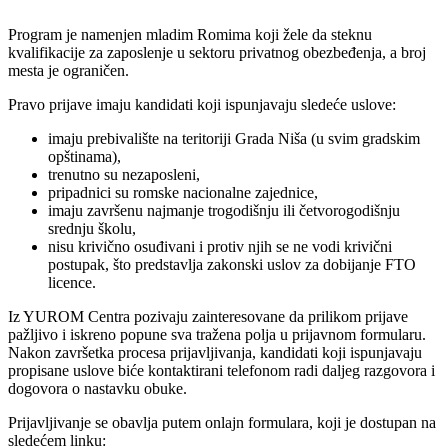
Program je namenjen mladim Romima koji žele da steknu
kvalifikacije za zaposlenje u sektoru privatnog obezbeđenja, a broj
mesta je ograničen.
Pravo prijave imaju kandidati koji ispunjavaju sledeće uslove:
imaju prebivalište na teritoriji Grada Niša (u svim gradskim
opštinama),
trenutno su nezaposleni,
pripadnici su romske nacionalne zajednice,
imaju završenu najmanje trogodišnju ili četvorogodišnju
srednju školu,
nisu krivično osuđivani i protiv njih se ne vodi krivični
postupak, što predstavlja zakonski uslov za dobijanje FTO
licence.
Iz YUROM Centra pozivaju zainteresovane da prilikom prijave
pažljivo i iskreno popune sva tražena polja u prijavnom formularu.
Nakon završetka procesa prijavljivanja, kandidati koji ispunjavaju
propisane uslove biće kontaktirani telefonom radi daljeg razgovora i
dogovora o nastavku obuke.
Prijavljivanje se obavlja putem onlajn formulara, koji je dostupan na
sledećem linku: