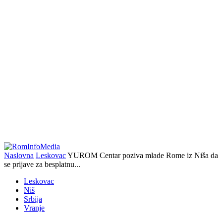
Naslovna
Leskovac
YUROM Centar poziva mlade Rome iz Niša da
se prijave za besplatnu...
Leskovac
Niš
Srbija
Vranje