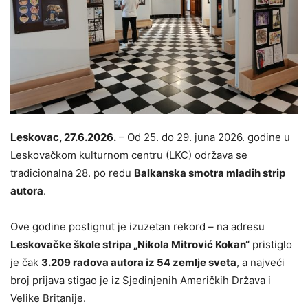
Leskovac, 27.6.2026.
– Od 25. do 29. juna 2026. godine u
Leskovačkom kulturnom centru (LKC) održava se
tradicionalna 28. po redu
Balkanska smotra mladih strip
autora
.
Ove godine postignut je izuzetan rekord – na adresu
Leskovačke škole stripa „Nikola Mitrović Kokan“
pristiglo
je čak
3.209 radova autora iz 54 zemlje sveta
, a najveći
broj prijava stigao je iz Sjedinjenih Američkih Država i
Velike Britanije.