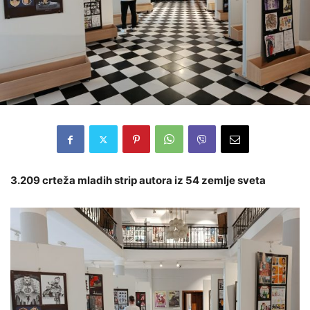
3.209 crteža mladih strip autora iz 54 zemlje sveta