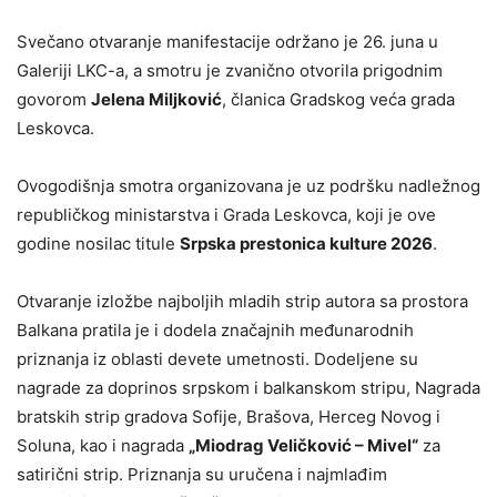
Svečano otvaranje manifestacije održano je 26. juna u
Galeriji LKC-a, a smotru je zvanično otvorila prigodnim
govorom
Jelena Miljković
, članica Gradskog veća grada
Leskovca.
Ovogodišnja smotra organizovana je uz podršku nadležnog
republičkog ministarstva i Grada Leskovca, koji je ove
godine nosilac titule
Srpska prestonica kulture 2026
.
Otvaranje izložbe najboljih mladih strip autora sa prostora
Balkana pratila je i dodela značajnih međunarodnih
priznanja iz oblasti devete umetnosti. Dodeljene su
nagrade za doprinos srpskom i balkanskom stripu, Nagrada
bratskih strip gradova Sofije, Brašova, Herceg Novog i
Soluna, kao i nagrada
„Miodrag Veličković – Mivel“
za
satirični strip. Priznanja su uručena i najmlađim