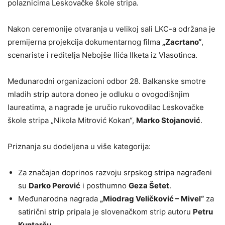
polaznicima Leskovačke škole stripa.
Nakon ceremonije otvaranja u velikoj sali LKC-a održana je
premijerna projekcija dokumentarnog filma
„Zacrtano“
,
scenariste i reditelja Nebojše Ilića Ilketa iz Vlasotinca.
Međunarodni organizacioni odbor 28. Balkanske smotre
mladih strip autora doneo je odluku o ovogodišnjim
laureatima, a nagrade je uručio rukovodilac Leskovačke
škole stripa „Nikola Mitrović Kokan“,
Marko Stojanović
.
Priznanja su dodeljena u više kategorija:
Za značajan doprinos razvoju srpskog stripa nagrađeni
su
Darko Perović
i posthumno
Geza Šetet
.
Međunarodna nagrada
„Miodrag Veličković – Mivel“
za
satirični strip pripala je slovenačkom strip autoru
Petru
Kuntarču
.