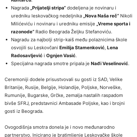
Nagrada
„Prijatelji stripa“
dodeljena je novinaru i
uredniku leskovačkog nedeljnika
„Nova Naša reč“
Nikoli
Milićeviću i novinaru i uredniku emisije
„Vreme sporta i
razonode“
Radio Beograda Željku Stefanoviću.
Nagradu za najbolji strip-kaiš među polaznicima škole
osvojili su Leskovčani
Emilija Stamenković
,
Lena
Radosavljević
i
Ognjen Vasić
.
Specijalna nagrada smotre pripala je
Nađi Veselinović
.
Ceremoniji dodele prisustvovali su gosti iz SAD, Velike
Britanije, Rusije, Belgije, Holandije, Poljske, Norveške,
Rumunije, Bugarske, Grčke, zemalja nastalih raspadom
bivše SFRJ, predstavnici Ambasade Poljske, kao i brojni
gosti iz Beograda.
Ovogodišnja smotra donela je i novo međunarodno
partnerstvo. Inicirano je bratimljenje Leskovačke škole