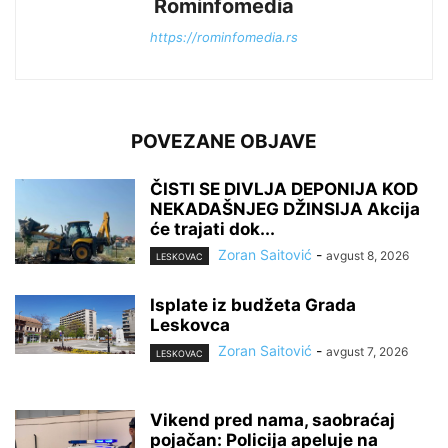
Rominfomedia
https://rominfomedia.rs
POVEZANE OBJAVE
ČISTI SE DIVLJA DEPONIJA KOD
NEKADAŠNJEG DŽINSIJA Akcija
će trajati dok...
Zoran Saitović
-
avgust 8, 2026
LESKOVAC
Isplate iz budžeta Grada
Leskovca
Zoran Saitović
-
avgust 7, 2026
LESKOVAC
Vikend pred nama, saobraćaj
pojačan: Policija apeluje na