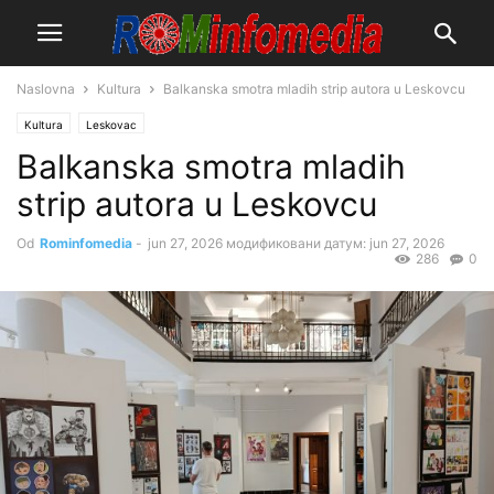
Naslovna
Kultura
Balkanska smotra mladih strip autora u Leskovcu
Kultura
Leskovac
Balkanska smotra mladih
strip autora u Leskovcu
Od
Rominfomedia
-
jun 27, 2026
модификовани датум: jun 27, 2026
286
0