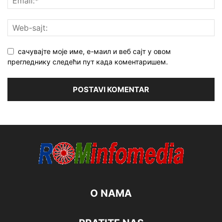
сачувајте моје име, е-маил и веб сајт у овом
прегледнику следећи пут када коментаришем.
O NAMA