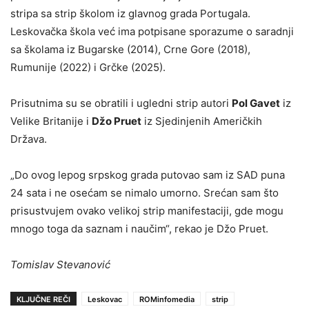
stripa sa strip školom iz glavnog grada Portugala.
Leskovačka škola već ima potpisane sporazume o saradnji
sa školama iz Bugarske (2014), Crne Gore (2018),
Rumunije (2022) i Grčke (2025).
Prisutnima su se obratili i ugledni strip autori
Pol Gavet
iz
Velike Britanije i
Džo Pruet
iz Sjedinjenih Američkih
Država.
„Do ovog lepog srpskog grada putovao sam iz SAD puna
24 sata i ne osećam se nimalo umorno. Srećan sam što
prisustvujem ovako velikoj strip manifestaciji, gde mogu
mnogo toga da saznam i naučim“, rekao je Džo Pruet.
Tomislav Stevanović
KLJUČNE REČI
Leskovac
ROMinfomedia
strip