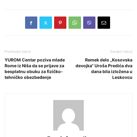
Prethodni tekst
Sledeći tekst
YUROM Centar poziva mlade
Remek delo „Kosovska
Rome iz Niša da se prijave za
devojka“ Uroša Predića dva
besplatnu obuku za fizičko-
dana bila izložena u
tehničko obezbeđenje
Leskovcu