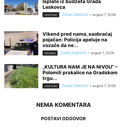
Isplate iz budžeta Grada
Leskovca
Zoran Saitović
-
avgust 7, 2026
LESKOVAC
Vikend pred nama, saobraćaj
pojačan: Policija apeluje na
vozače da ne...
Zoran Saitović
-
avgust 7, 2026
HRONIKA
„KULTURA NAM JE NA NIVOU“ –
Polomili prskalice na Gradskom
trgu...
Zoran Saitović
-
avgust 7, 2026
LESKOVAC
NEMA KOMENTARA
POSTAVI ODGOVOR