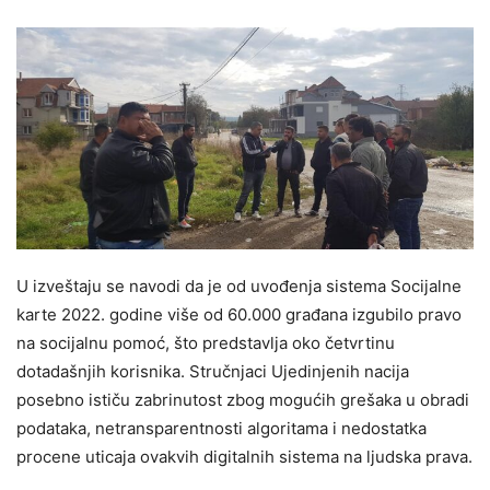
U izveštaju se navodi da je od uvođenja sistema Socijalne
karte 2022. godine više od 60.000 građana izgubilo pravo
na socijalnu pomoć, što predstavlja oko četvrtinu
dotadašnjih korisnika. Stručnjaci Ujedinjenih nacija
posebno ističu zabrinutost zbog mogućih grešaka u obradi
podataka, netransparentnosti algoritama i nedostatka
procene uticaja ovakvih digitalnih sistema na ljudska prava.