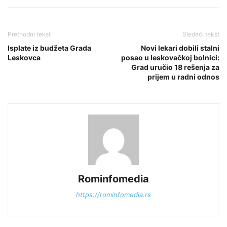
Prethodni tekst
Sledeći tekst
Isplate iz budžeta Grada
Novi lekari dobili stalni
Leskovca
posao u leskovačkoj bolnici:
Grad uručio 18 rešenja za
prijem u radni odnos
Rominfomedia
https://rominfomedia.rs