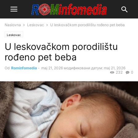
Naslovna
Leskovac
U leskovačkom porodilištu rođeno pet beba
Leskovac
U leskovačkom porodilištu
rođeno pet beba
Od
Rominfomedia
-
maj 21, 2026
модификовани датум: maj 21, 2026
232
0