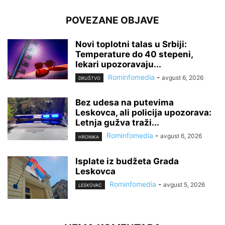
POVEZANE OBJAVE
Novi toplotni talas u Srbiji:
Temperature do 40 stepeni,
lekari upozoravaju...
Rominfomedia
-
avgust 6, 2026
DRUŠTVO
Bez udesa na putevima
Leskovca, ali policija upozorava:
Letnja gužva traži...
Rominfomedia
-
avgust 6, 2026
HRONIKA
Isplate iz budžeta Grada
Leskovca
Rominfomedia
-
avgust 5, 2026
LESKOVAC