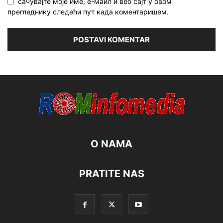
сачувајте моје име, е-маил и веб сајт у овом
прегледнику следећи пут када коментаришем.
O NAMA
PRATITE NAS