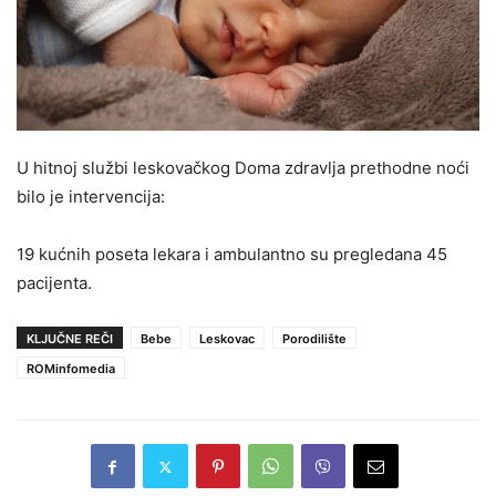
U hitnoj službi leskovačkog Doma zdravlja prethodne noći
bilo je intervencija:
19 kućnih poseta lekara i ambulantno su pregledana 45
pacijenta.
KLJUČNE REČI
Bebe
Leskovac
Porodilište
ROMinfomedia