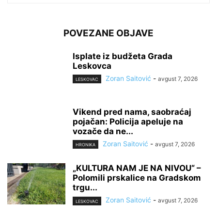
POVEZANE OBJAVE
Isplate iz budžeta Grada
Leskovca
Zoran Saitović
-
avgust 7, 2026
LESKOVAC
Vikend pred nama, saobraćaj
pojačan: Policija apeluje na
vozače da ne...
Zoran Saitović
-
avgust 7, 2026
HRONIKA
„KULTURA NAM JE NA NIVOU“ –
Polomili prskalice na Gradskom
trgu...
Zoran Saitović
-
avgust 7, 2026
LESKOVAC