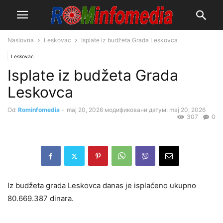
Naslovna
Leskovac
Isplate iz budžeta Grada Leskovca
Leskovac
Isplate iz budžeta Grada
Leskovca
Od
Rominfomedia
-
maj 20, 2026
модификовани датум: maj 20, 2026
307
0
Iz budžeta grada Leskovca danas je isplaćeno ukupno
80.669.387 dinara.