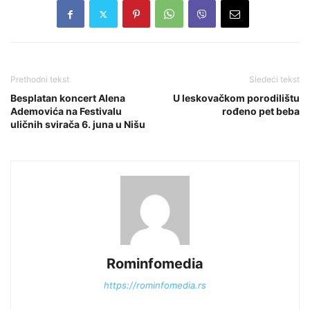
Prethodni tekst
Sledeći tekst
Besplatan koncert Alena
U leskovačkom porodilištu
Ademovića na Festivalu
rođeno pet beba
uličnih svirača 6. juna u Nišu
Rominfomedia
https://rominfomedia.rs