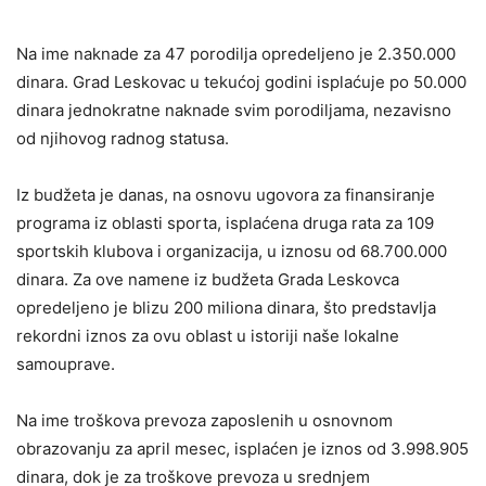
Na ime naknade za 47 porodilja opredeljeno je 2.350.000
dinara. Grad Leskovac u tekućoj godini isplaćuje po 50.000
dinara jednokratne naknade svim porodiljama, nezavisno
od njihovog radnog statusa.
Iz budžeta je danas, na osnovu ugovora za finansiranje
programa iz oblasti sporta, isplaćena druga rata za 109
sportskih klubova i organizacija, u iznosu od 68.700.000
dinara. Za ove namene iz budžeta Grada Leskovca
opredeljeno je blizu 200 miliona dinara, što predstavlja
rekordni iznos za ovu oblast u istoriji naše lokalne
samouprave.
Na ime troškova prevoza zaposlenih u osnovnom
obrazovanju za april mesec, isplaćen je iznos od 3.998.905
dinara, dok je za troškove prevoza u srednjem