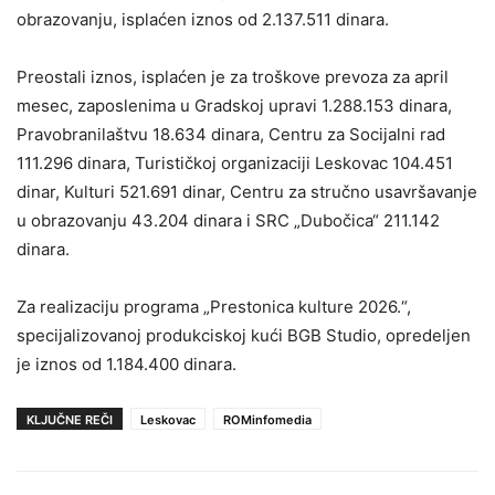
obrazovanju, isplaćen iznos od 2.137.511 dinara.
Preostali iznos, isplaćen je za troškove prevoza za april
mesec, zaposlenima u Gradskoj upravi 1.288.153 dinara,
Pravobranilaštvu 18.634 dinara, Centru za Socijalni rad
111.296 dinara, Turističkoj organizaciji Leskovac 104.451
dinar, Kulturi 521.691 dinar, Centru za stručno usavršavanje
u obrazovanju 43.204 dinara i SRC „Dubočica“ 211.142
dinara.
Za realizaciju programa „Prestonica kulture 2026.“,
specijalizovanoj produkciskoj kući BGB Studio, opredeljen
je iznos od 1.184.400 dinara.
KLJUČNE REČI
Leskovac
ROMinfomedia