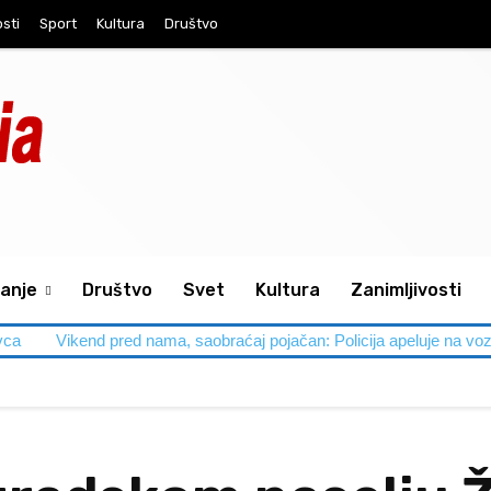
osti
Sport
Kultura
Društvo
anje
Društvo
Svet
Kultura
Zanimljivosti
vca
Vikend pred nama, saobraćaj pojačan: Policija apeluje na voz