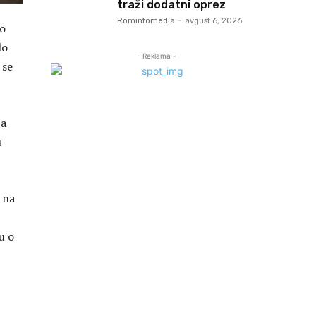
traži dodatni oprez
Rominfomedia
-
avgust 6, 2026
lo
lo
- Reklama -
 se
ba
u
 na
u o