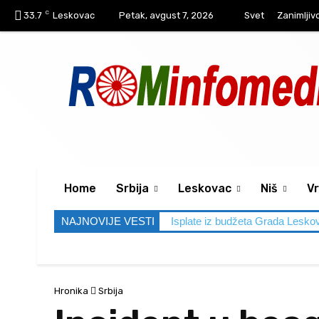
C
33.7
Leskovac
Petak, avgust 7, 2026
Svet
Zanimljiv
Home
Srbija
Leskovac
Niš
Vr
NAJNOVIJE VESTI
Isplate iz budžeta Grada Lesko
Hronika
Srbija