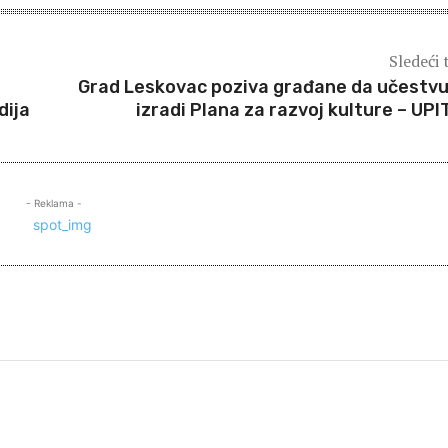
Sledeći 
Grad Leskovac poziva građane da učestvu
dija
izradi Plana za razvoj kulture – UPI
- Reklama -