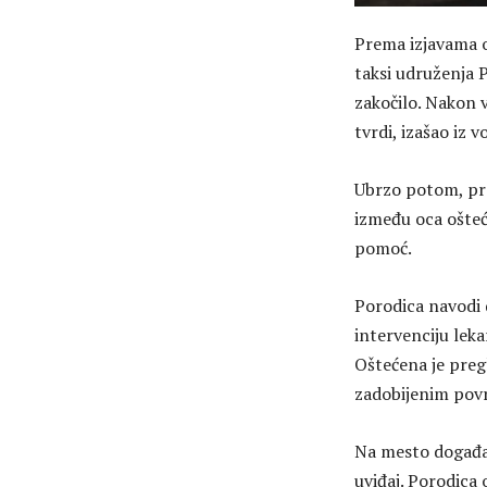
Prema izjavama oč
taksi udruženja 
zakočilo. Nakon v
tvrdi, izašao iz vo
Ubrzo potom, pre
između oca ošteć
pomoć.
Porodica navodi d
intervenciju leka
Oštećena je preg
zadobijenim pov
Na mesto događaja
uviđaj. Porodica 