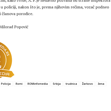
tim, kako tvrde, A. P. je nedavno pozvana od strane inspektora
 u policiji, nakon što je, prema njihovim rečima, vozač podneo
i članova porodice.
Milorad Popović
Policija
Romi
ROMinfomedia
Srbija
trudnica
Žarkovo
žena