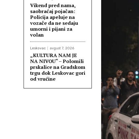
Vikend pred nama,
saobraćaj pojačan:
Policija apeluje na
vozače da ne sedaju
umorni i pijani za
volan
Leskovac
avgust 7, 2026
„KULTURA NAM JE
NA NIVOU“ – Polomili
prskalice na Gradskom
trgu dok Leskovac gori
od vrućine