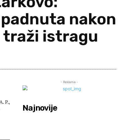
Žarkovo:
napadnuta nakon
traži istragu
are
- Reklama -
. P.,
Najnovije