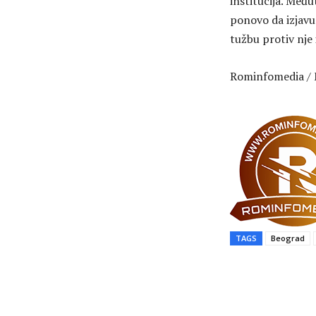
institucija. Među
ponovo da izjavu
tužbu protiv nje 
Rominfomedia / 
TAGS
Beograd
Share