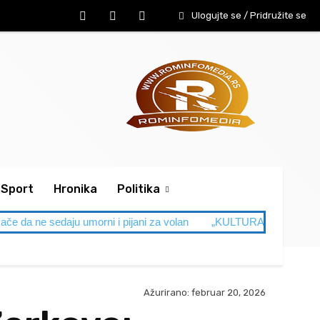
Ulogujte se / Pridružite se
Sport
Hronika
Politika
ače da ne sedaju umorni i pijani za volan
„KULTURA NAM JE NA NI
Ažurirano:
februar 20, 2026