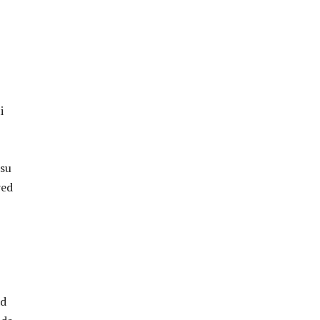
i
 su
red
ad