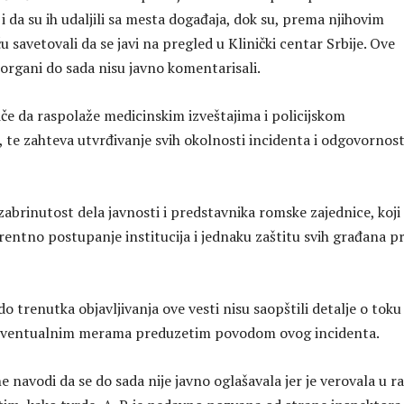
 da su ih udaljili sa mesta događaja, dok su, prema njihovim
 savetovali da se javi na pregled u Klinički centar Srbije. Ove
organi do sada nisu javno komentarisali.
tiče da raspolaže medicinskim izveštajima i policijskom
te zahteva utvrđivanje svih okolnosti incidenta i odgovornost
 zabrinutost dela javnosti i predstavnika romske zajednice, koji
rentno postupanje institucija i jednaku zaštitu svih građana p
o trenutka objavljivanja ove vesti nisu saopštili detalje o toku
 eventualnim merama preduzetim povodom ovog incidenta.
 navodi da se do sada nije javno oglašavala jer je verovala u r