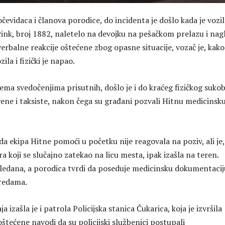
evidaca i članova porodice, do incidenta je došlo kada je vozi
Pink, broj 1882, naletelo na devojku na pešačkom prelazu i nag
erbalne reakcije oštećene zbog opasne situacije, vozač je, kako
zila i fizički je napao.
ma svedočenjima prisutnih, došlo je i do kraćeg fizičkog suko
ene i taksiste, nakon čega su građani pozvali Hitnu medicinsk
a ekipa Hitne pomoći u početku nije reagovala na poziv, ali je,
ra koji se slučajno zatekao na licu mesta, ipak izašla na teren.
ledana, a porodica tvrdi da poseduje medicinsku dokumentacij
redama.
 izašla je i patrola Policijska stanica Čukarica, koja je izvršila
oštećene navodi da su policijski službenici postupali