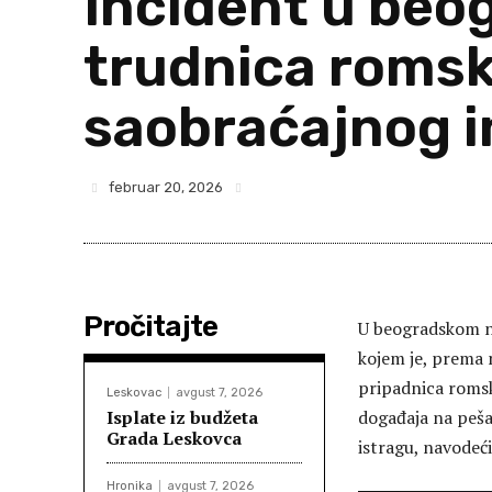
Incident u beo
trudnica romsk
saobraćajnog in
februar 20, 2026
Pročitajte
U beogradskom na
kojem je, prema 
pripadnica romsk
Leskovac
avgust 7, 2026
Isplate iz budžeta
događaja na peša
Grada Leskovca
istragu, navodeći
Hronika
avgust 7, 2026