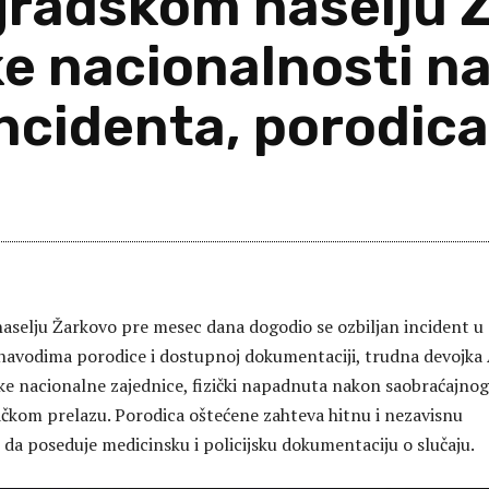
gradskom naselju 
e nacionalnosti 
cidenta, porodica 
Sh
selju Žarkovo pre mesec dana dogodio se ozbiljan incident u
navodima porodice i dostupnoj dokumentaciji, trudna devojka A
e nacionalne zajednice, fizički napadnuta nakon saobraćajnog
čkom prelazu. Porodica oštećene zahteva hitnu i nezavisnu
 da poseduje medicinsku i policijsku dokumentaciju o slučaju.