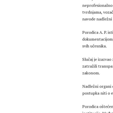
neprofesionalno i
tvrdnjama, vozaču
navode nadležni 
Porodica A. P. is
dokumentacijom, 
svih učesnika.
Slučaj je izazvao
zatražili transpa
zakonom.
Nadležni organi d
postupka niti o
Porodica oštećene