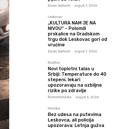
Zoran Saitović
-
avgust 7, 2026
Leskovac
„KULTURA NAM JE NA
NIVOU“ – Polomili
prskalice na Gradskom
trgu dok Leskovac gori od
vrućine
Zoran Saitović
-
avgust 7, 2026
Društvo
Novi toplotni talas u
Srbiji: Temperature do 40
stepeni, lekari
upozoravaju na ozbiljne
rizike po zdravlje
Rominfomedia
-
avgust 6, 2026
Hronika
Bez udesa na putevima
Leskovca, ali policija
upozorava: Letnja gužva