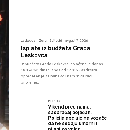
Leskovac
Zoran Saitović
-
avgust 7, 2026
Isplate iz budžeta Grada
Leskovca
Iz budžeta Grada Leskovca isplaćeno je danas
18.459.091 dinar. Iznos od 12.046.280 dinara
opredeljen je za nabavku namirnica radi
pripreme...
Hronika
Vikend pred nama,
saobraćaj pojačan:
Policija apeluje na vozače
da ne sedaju umorni i
pijani za volan