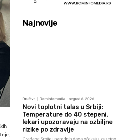
Najnovije
Društvo
Rominfomedia
-
avgust 6, 2026
Novi toplotni talas u Srbiji:
Temperature do 40 stepeni,
lekari upozoravaju na ozbiljne
kih
rizike po zdravlje
tnje,
Građane Srbije i narednih dana očekuju izuzetno