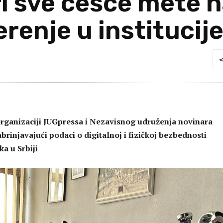
ri sve češće mete 
erenje u institucij
rganizaciji JUGpressa i Nezavisnog udruženja novinara
brinjavajući podaci o digitalnoj i fizičkoj bezbednosti
a u Srbiji