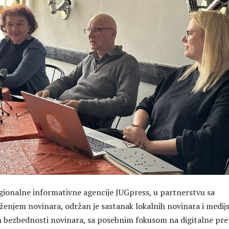
egionalne informativne agencije JUGpress, u partnerstvu sa
enjem novinara, održan je sastanak lokalnih novinara i medijs
 bezbednosti novinara, sa posebnim fokusom na digitalne pre