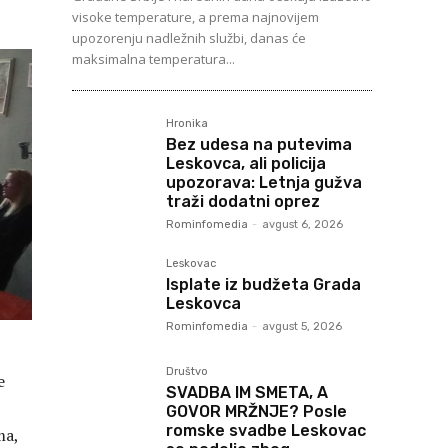
visoke temperature, a prema najnovijem
upozorenju nadležnih službi, danas će
maksimalna temperatura...
Hronika
Bez udesa na putevima
Leskovca, ali policija
upozorava: Letnja gužva
traži dodatni oprez
Rominfomedia
-
avgust 6, 2026
Leskovac
Isplate iz budžeta Grada
Leskovca
Rominfomedia
-
avgust 5, 2026
Društvo
e
SVADBA IM SMETA, A
GOVOR MRŽNJE? Posle
romske svadbe Leskovac
ma,