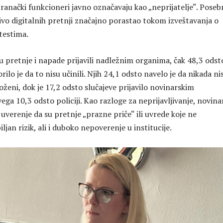
tranački funkcioneri javno označavaju kao „neprijatelje“. Poseb
nivo digitalnih pretnji značajno porastao tokom izveštavanja o
testima.
su pretnje i napade prijavili nadležnim organima, čak 48,3 odst
rilo je da to nisu učinili. Njih 24,1 odsto navelo je da nikada ni
roženi, dok je 17,2 odsto slučajeve prijavilo novinarskim
ega 10,3 odsto policiji. Kao razloge za neprijavljivanje, novina
 uverenje da su pretnje „prazne priče“ ili uvrede koje ne
ljan rizik, ali i duboko nepoverenje u institucije.