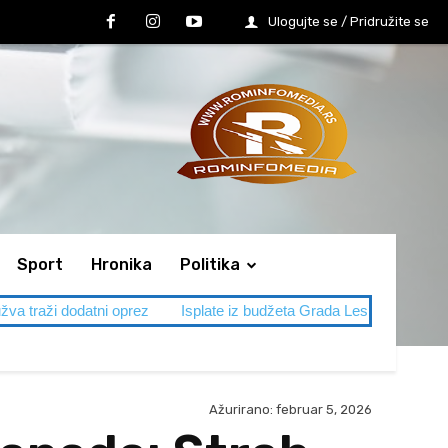
Ulogujte se / Pridružite se
Sport
Hronika
Politika
rez
Isplate iz budžeta Grada Leskovca
SVADBA IM SMETA, A
Ažurirano:
februar 5, 2026