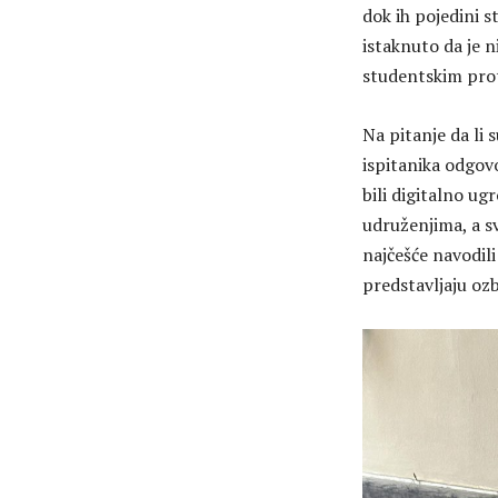
dok ih pojedini s
istaknuto da je 
studentskim pro
Na pitanje da li 
ispitanika odgovo
bili digitalno ug
udruženjima, a sv
najčešće navodili
predstavljaju ozbi