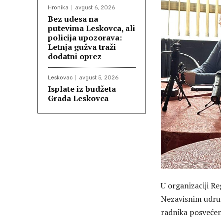
Hronika
avgust 6, 2026
Bez udesa na
putevima Leskovca, ali
policija upozorava:
Letnja gužva traži
dodatni oprez
Leskovac
avgust 5, 2026
Isplate iz budžeta
Grada Leskovca
U organizaciji R
Nezavisnim udruž
radnika posvećen