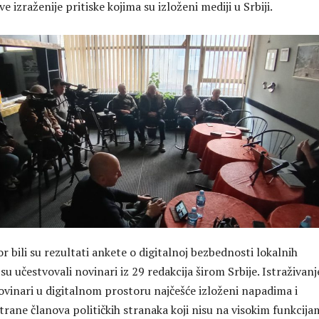
ve izraženije pritiske kojima su izloženi mediji u Srbiji.
 bili su rezultati ankete o digitalnoj bezbednosti lokalnih
 su učestvovali novinari iz 29 redakcija širom Srbije. Istraživanj
ovinari u digitalnom prostoru najčešće izloženi napadima i
trane članova političkih stranaka koji nisu na visokim funkcija