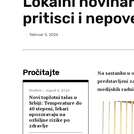
Lokalni novina
pritisci i nepov
februar 5, 2026
Pročitajte
Na sastanku u o
predstavljeni za
medijskih radnik
Društvo
avgust 6, 2026
Novi toplotni talas u
Srbiji: Temperature do
40 stepeni, lekari
upozoravaju na
ozbiljne rizike po
zdravlje