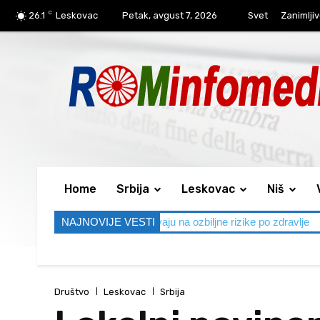
C
26.1
Leskovac
Petak, avgust 7, 2026
Svet
Zanimljiv
Home
Srbija
Leskovac
Niš
lekari upozoravaju na ozbiljne rizike po zdravlje
NAJNOVIJE VESTI
Bez udesa na pute
Društvo
Leskovac
Srbija