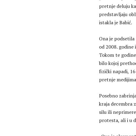
pretnje deluju ka
predstavljaju obl
istakla je Babić.
Ona je podsetila
od 2008. godine i
Tokom te godine 
bilo kojoj pretho
fizički napadi, 1
pretnje medijima
Posebno zabrinja
kraja decembra za
silu ili neprime
protesta, ali i u