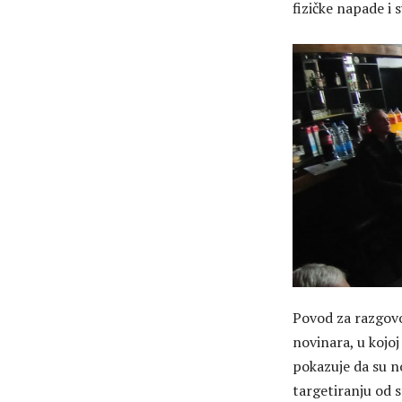
fizičke napade i s
Povod za razgovor
novinara, u kojoj
pokazuje da su n
targetiranju od s