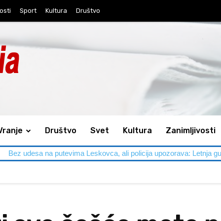
osti
Sport
Kultura
Društvo
Vranje
Društvo
Svet
Kultura
Zanimljivosti
vima Leskovca, ali policija upozorava: Letnja gužva traži dodatni op