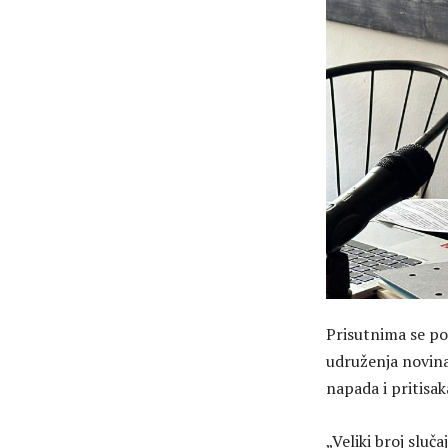
Prisutnima se po
udruženja novina
napada i pritisak
„Veliki broj sluč