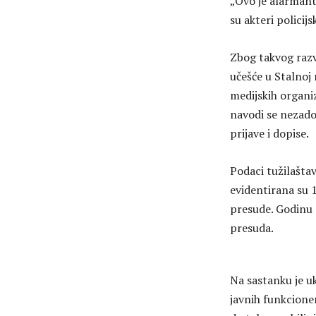
„Ovo je alarmant
su akteri policijs
Zbog takvog razv
učešće u Stalnoj
medijskih organiz
navodi se nezado
prijave i dopise.
Podaci tužilašta
evidentirana su 
presude. Godinu 
presuda.
Na sastanku je u
javnih funkcioner