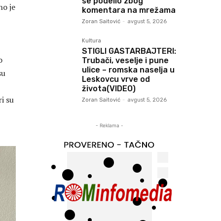
se podelio zbog
no je
komentara na mrežama
Zoran Saitović
-
avgust 5, 2026
Kultura
STIGLI GASTARBAJTERI:
o
Trubači, veselje i pune
ulice – romska naselja u
su
Leskovcu vrve od
života(VIDEO)
ri su
Zoran Saitović
-
avgust 5, 2026
- Reklama -