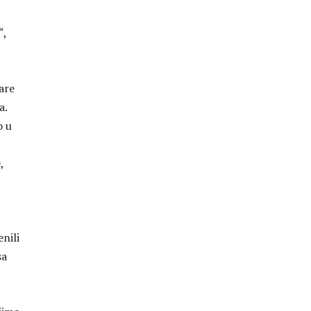
“,
are
a.
o u
,
nili
sa