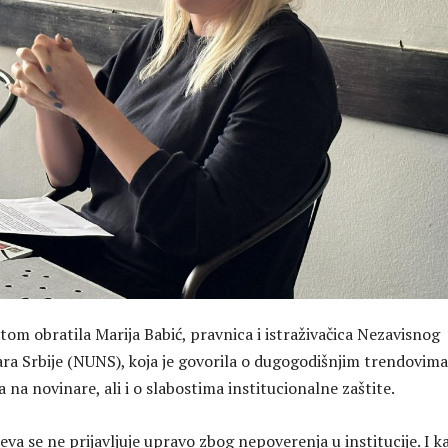
tom obratila Marija Babić, pravnica i istraživačica Nezavisnog
ra Srbije (NUNS), koja je govorila o dugogodišnjim trendovima
a na novinare, ali i o slabostima institucionalne zaštite.
ajeva se ne prijavljuje upravo zbog nepoverenja u institucije. I k