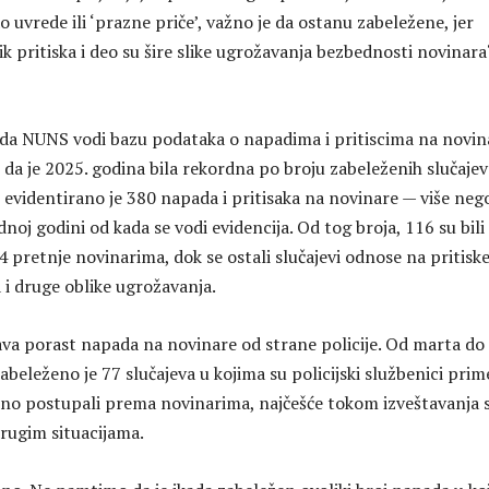
o uvrede ili ‘prazne priče’, važno je da ostanu zabeležene, jer
ik pritiska i deo su šire slike ugrožavanja bezbednosti novinara
 da NUNS vodi bazu podataka o napadima i pritiscima na novin
 da je 2025. godina bila rekordna po broju zabeleženih slučajev
evidentirano je 380 napada i pritisaka na novinare — više neg
dnoj godini od kada se vodi evidencija. Od tog broja, 116 su bili
64 pretnje novinarima, dok se ostali slučajevi odnose na pritiske
 i druge oblike ugrožavanja.
va porast napada na novinare od strane policije. Od marta do
beleženo je 77 slučajeva u kojima su policijski službenici prime
reno postupali prema novinarima, najčešće tokom izveštavanja 
 drugim situacijama.