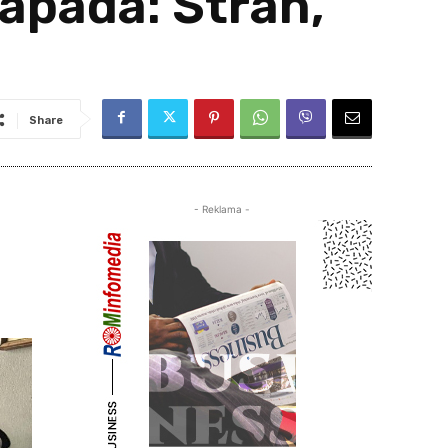
napada: Strah,
e
Share
- Reklama -