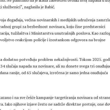
no. Ne pamtimo da je ikada zabeležen ovoliki broj napada u ko
ki službenici“, naglasila je Babić.
oja događaja, većina novinarskih i medijskih udruženja zamrzla
 radnoj grupi za bezbednost novinara, koju čine predstavnici
acija, tužilaštva i Ministarstva unutrašnjih poslova. Kao razlo
voljstvo reakcijom policije i izostankom odgovora na brojne
va dodatno potvrđuju problem nekažnjivosti. Tokom 2025. god
134 slučaja napada na novinare, ali su donete svega tri osuđuju
dana ranije, od 65 slučajeva, izrečena je samo jedna osuđujuća
kazano i na sve češće kampanje targetiranja novinara od stran
a. Iako njihove izjave često ne sadrže direktne pretnje, one d