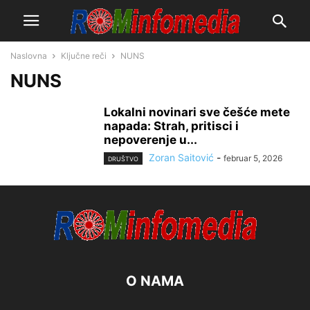
Naslovna
Ključne reči
NUNS
NUNS
Lokalni novinari sve češće mete
napada: Strah, pritisci i
nepoverenje u...
Zoran Saitović
-
februar 5, 2026
DRUŠTVO
O NAMA