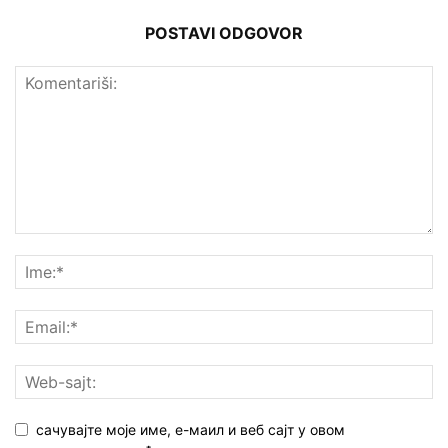
POSTAVI ODGOVOR
сачувајте моје име, е-маил и веб сајт у овом