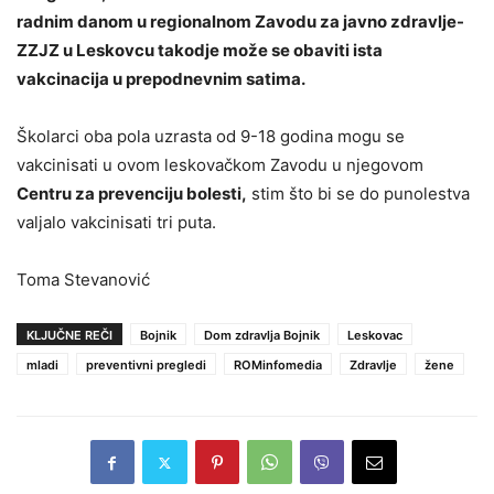
radnim danom u regionalnom Zavodu za javno zdravlje-
ZZJZ u Leskovcu takodje može se obaviti ista
vakcinacija u prepodnevnim satima.
Školarci oba pola uzrasta od 9-18 godina mogu se
vakcinisati u ovom leskovačkom Zavodu u njegovom
Centru za prevenciju bolesti,
stim što bi se do punolestva
valjalo vakcinisati tri puta.
Toma Stevanović
KLJUČNE REČI
Bojnik
Dom zdravlja Bojnik
Leskovac
mladi
preventivni pregledi
ROMinfomedia
Zdravlje
žene