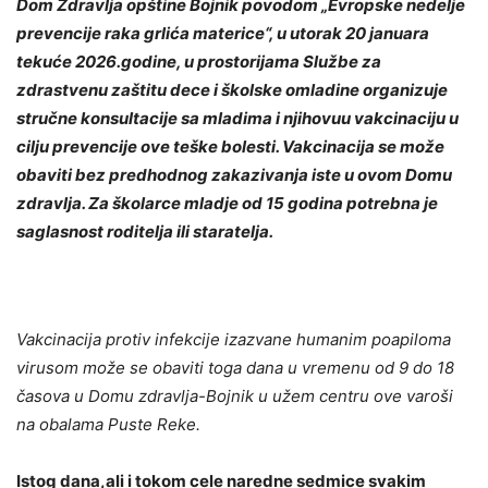
Dom Zdravlja opštine Bojnik povodom „Evropske nedelje
prevencije raka grlića materice“, u utorak 20 januara
tekuće 2026.godine, u prostorijama Službe za
zdrastvenu zaštitu dece i školske omladine organizuje
stručne konsultacije sa mladima i njihovuu vakcinaciju u
cilju prevencije ove teške bolesti. Vakcinacija se može
obaviti bez predhodnog zakazivanja iste u ovom Domu
zdravlja. Za školarce mladje od 15 godina potrebna je
saglasnost roditelja ili staratelja.
Vakcinacija protiv infekcije izazvane humanim poapiloma
virusom može se obaviti toga dana u vremenu od 9 do 18
časova u Domu zdravlja-Bojnik u užem centru ove varoši
na obalama Puste Reke.
Istog dana,ali i tokom cele naredne sedmice svakim