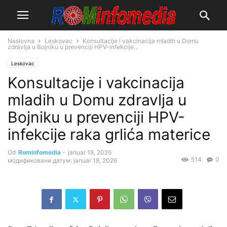
Naslovna
Leskovac
Konsultacije i vakcinacija mladih u Domu
zdravlja u Bojniku u prevenciji HPV-infekcije...
Leskovac
Konsultacije i vakcinacija
mladih u Domu zdravlja u
Bojniku u prevenciji HPV-
infekcije raka grlića materice
Od
Rominfomedia
-
januar 18, 2026
514
0
модификовани датум: januar 18, 2026