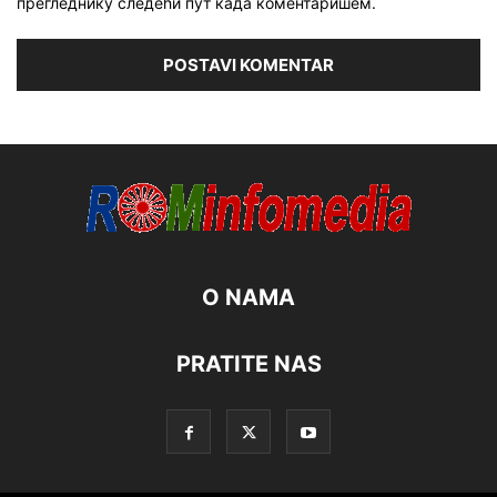
прегледнику следећи пут када коментаришем.
O NAMA
PRATITE NAS