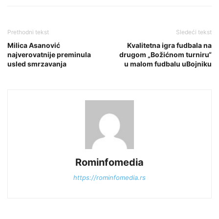
Prethodni tekst
Sledeći tekst
Milica Asanović
Kvalitetna igra fudbala na
najverovatnije preminula
drugom „Božićnom turniru“
usled smrzavanja
u malom fudbalu uBojniku
Rominfomedia
https://rominfomedia.rs