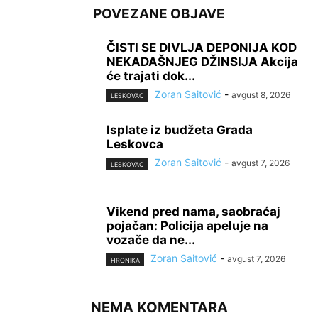
POVEZANE OBJAVE
ČISTI SE DIVLJA DEPONIJA KOD
NEKADAŠNJEG DŽINSIJA Akcija
će trajati dok...
Zoran Saitović
-
avgust 8, 2026
LESKOVAC
Isplate iz budžeta Grada
Leskovca
Zoran Saitović
-
avgust 7, 2026
LESKOVAC
Vikend pred nama, saobraćaj
pojačan: Policija apeluje na
vozače da ne...
Zoran Saitović
-
avgust 7, 2026
HRONIKA
NEMA KOMENTARA