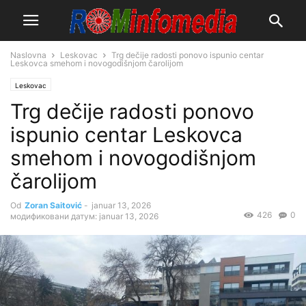
Naslovna
Leskovac
Trg dečije radosti ponovo ispunio centar
Leskovca smehom i novogodišnjom čarolijom
Leskovac
Trg dečije radosti ponovo
ispunio centar Leskovca
smehom i novogodišnjom
čarolijom
Od
Zoran Saitović
-
januar 13, 2026
426
0
модификовани датум: januar 13, 2026