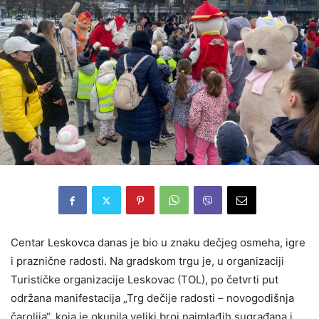
Centar Leskovca danas je bio u znaku dečjeg osmeha, igre
i praznične radosti. Na gradskom trgu je, u organizaciji
Turističke organizacije Leskovac (TOL), po četvrti put
održana manifestacija „Trg dečije radosti – novogodišnja
čarolija“, koja je okupila veliki broj najmlađih sugrađana i