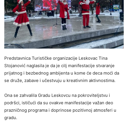
Predstavnica Turističke organizacije Leskovac Tina
Stojanović naglasila je da je cilj manifestacije stvaranje
prijatnog i bezbednog ambijenta u kome će deca moći da
se druže, zabave i učestvuju u kreativnim aktivnostima.
Ona se zahvalila Gradu Leskovcu na pokroviteljstvu i
podršci, ističući da su ovakve manifestacije važan deo
prazničnog programa i doprinose pozitivnoj atmosferi u
gradu.