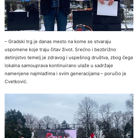
– Gradski trg je danas mesto na kome se stvaraju
uspomene koje traju čitav život. Srećno i bezbrižno
detinjstvo temelj je zdravog i uspešnog društva, zbog čega
lokalna samouprava kontinuirano ulaže u sadržaje
namenjene najmlađima i svim generacijama – poručio je
Cvetković.