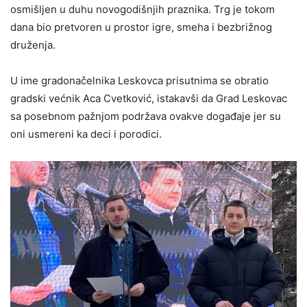
osmišljen u duhu novogodišnjih praznika. Trg je tokom
dana bio pretvoren u prostor igre, smeha i bezbrižnog
druženja.
U ime gradonačelnika Leskovca prisutnima se obratio
gradski većnik Aca Cvetković, istakavši da Grad Leskovac
sa posebnom pažnjom podržava ovakve događaje jer su
oni usmereni ka deci i porodici.