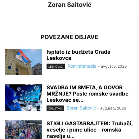
Zoran Saitović
POVEZANE OBJAVE
Isplate iz budžeta Grada
Leskovca
Rominfomedia
-
avgust 5, 2026
LESKOVAC
SVADBA IM SMETA, A GOVOR
MRŽNJE? Posle romske svadbe
Leskovac se...
Zoran Saitović
-
avgust 5, 2026
DRUŠTVO
STIGLI GASTARBAJTERI: Trubači,
veselje i pune ulice – romska
naselja u...