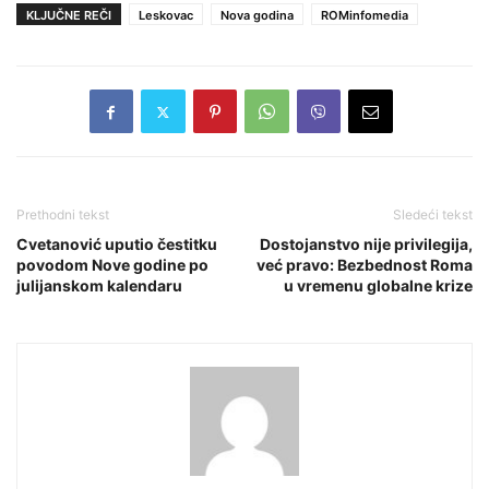
KLJUČNE REČI
Leskovac
Nova godina
ROMinfomedia
Prethodni tekst
Sledeći tekst
Cvetanović uputio čestitku
Dostojanstvo nije privilegija,
povodom Nove godine po
već pravo: Bezbednost Roma
julijanskom kalendaru
u vremenu globalne krize