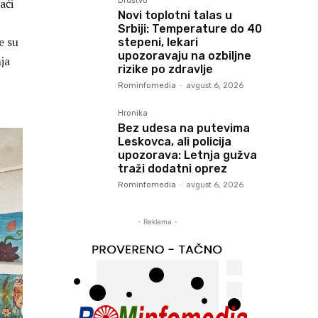
aći
Društvo
Novi toplotni talas u
Srbiji: Temperature do 40
e su
stepeni, lekari
upozoravaju na ozbiljne
nja
rizike po zdravlje
Rominfomedia
-
avgust 6, 2026
Hronika
Bez udesa na putevima
Leskovca, ali policija
upozorava: Letnja gužva
traži dodatni oprez
Rominfomedia
-
avgust 6, 2026
- Reklama -