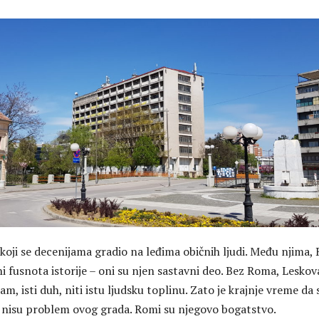
koji se decenijama gradio na leđima običnih ljudi. Među njima,
i fusnota istorije – oni su njen sastavni deo. Bez Roma, Leskov
tam, isti duh, niti istu ljudsku toplinu. Zato je krajnje vreme da 
 nisu problem ovog grada. Romi su njegovo bogatstvo.