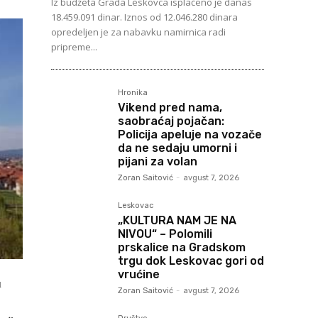
Iz budžeta Grada Leskovca isplaćeno je danas
18.459.091 dinar. Iznos od 12.046.280 dinara
opredeljen je za nabavku namirnica radi
pripreme...
Hronika
Vikend pred nama,
saobraćaj pojačan:
Policija apeluje na vozače
da ne sedaju umorni i
pijani za volan
Zoran Saitović
-
avgust 7, 2026
Leskovac
„KULTURA NAM JE NA
NIVOU“ – Polomili
prskalice na Gradskom
trgu dok Leskovac gori od
vrućine
u
Zoran Saitović
-
avgust 7, 2026