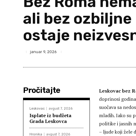
Bez Roma nema 
ali bez ozbiljn
ostaje neizves
januar 9, 2026
Pročitajte
Leskovac bez Ro
doprinosi godina
suočava sa nedos
Leskovac
avgust 7, 2026
Isplate iz budžeta
mladih. Iako su 
Grada Leskovca
politike i jasnih
– ljude koji žele
Hronika
avgust 7, 2026