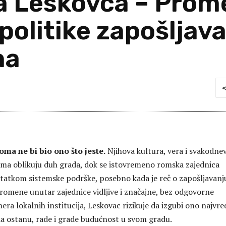
Leskovca – Promen
e politike zapošlja
na
ma ne bi bio ono što jeste.
Njihova kultura, vera i svakodne
ma oblikuju duh grada, dok se istovremeno romska zajednica
tatkom sistemske podrške, posebno kada je reč o zapošljavanj
promene unutar zajednice vidljive i značajne, bez odgovorne
 mera lokalnih institucija, Leskovac rizikuje da izgubi ono najvre
 da ostanu, rade i grade budućnost u svom gradu.