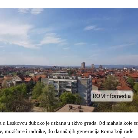
 u Leskovcu duboko je utkana u tkivo grada. Od mahala koje s
je, muzičare i radnike, do današnjih generacija Roma koji rade,