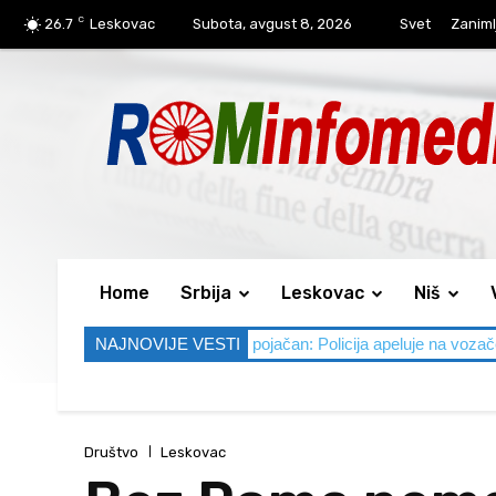
C
26.7
Leskovac
Subota, avgust 8, 2026
Svet
Zaniml
Home
Srbija
Leskovac
Niš
a, saobraćaj pojačan: Policija apeluje na vozače da ne sedaju umorni
NAJNOVIJE VESTI
Društvo
Leskovac