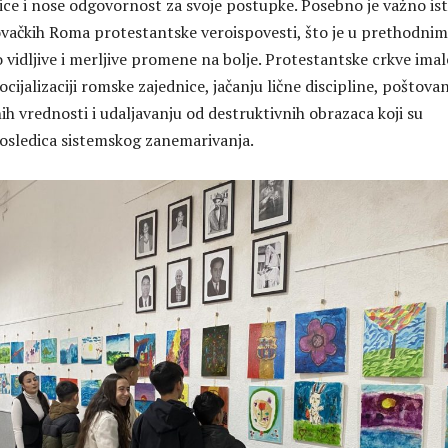
ice i nose odgovornost za svoje postupke. Posebno je važno ist
kovačkih Roma protestantske veroispovesti, što je u prethodnim
vidljive i merljive promene na bolje. Protestantske crkve imal
ocijalizaciji romske zajednice, jačanju lične discipline, poštova
h vrednosti i udaljavanju od destruktivnih obrazaca koji su
posledica sistemskog zanemarivanja.