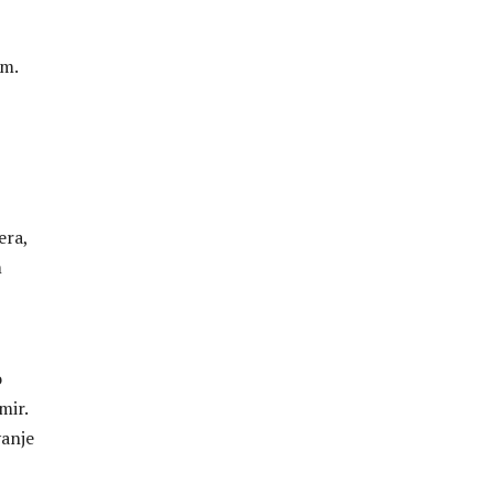
om.
era,
m
o
mir.
vanje