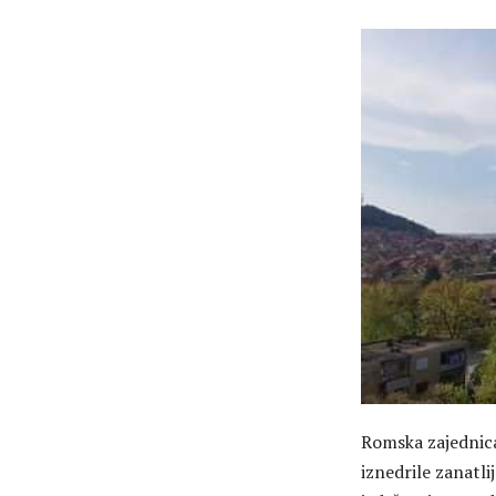
Romska zajednica
iznedrile zanatli