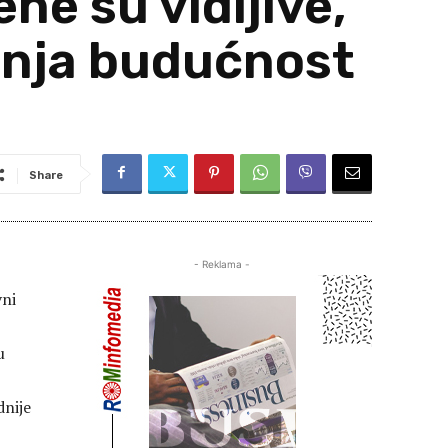
e su vidljive,
vanja budućnost
Share
- Reklama -
vni
u
dnije