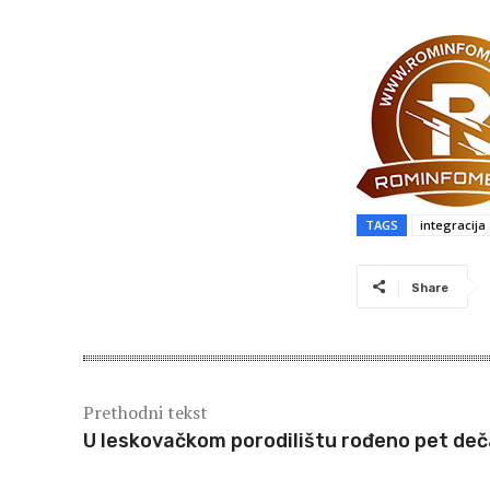
TAGS
integracija
Share
Prethodni tekst
U leskovačkom porodilištu rođeno pet de