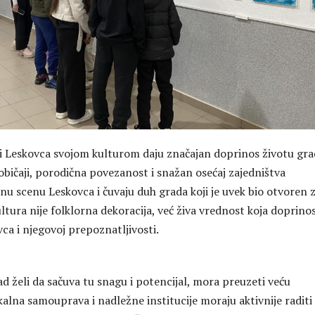
 Leskovca svojom kulturom daju značajan doprinos životu gra
bičaji, porodična povezanost i snažan osećaj zajedništva
nu scenu Leskovca i čuvaju duh grada koji je uvek bio otvoren 
kultura nije folklorna dekoracija, već živa vrednost koja doprinos
ca i njegovoj prepoznatljivosti.
d želi da sačuva tu snagu i potencijal, mora preuzeti veću
alna samouprava i nadležne institucije moraju aktivnije raditi