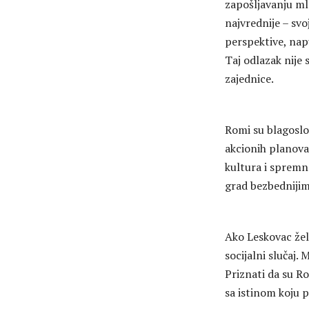
zapošljavanju ml
najvrednije – svo
perspektive, napu
Taj odlazak nije 
zajednice.
Romi su blagoslov
akcionih planova,
kultura i spremn
grad bezbednijim
Ako Leskovac že
socijalni slučaj. 
Priznati da su Ro
sa istinom koju 