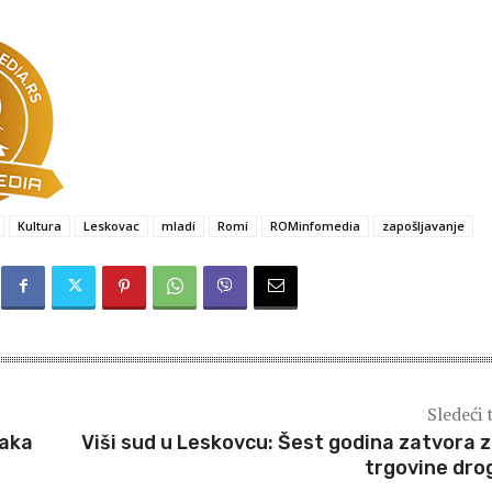
Kultura
Leskovac
mladi
Romi
ROMinfomedia
zapošljavanje
Sledeći 
čaka
Viši sud u Leskovcu: Šest godina zatvora 
trgovine dr