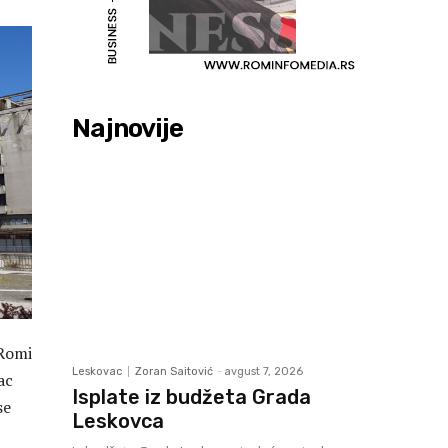
Najnovije
 Romi
Leskovac
Zoran Saitović
-
avgust 7, 2026
ac
Isplate iz budžeta Grada
se
Leskovca