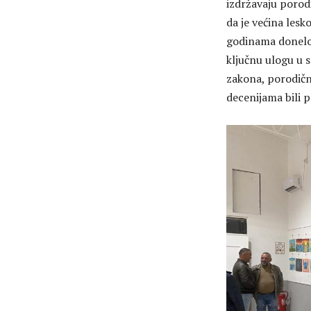
izdržavaju porod
da je većina les
godinama donelo 
ključnu ulogu u s
zakona, porodični
decenijama bili 