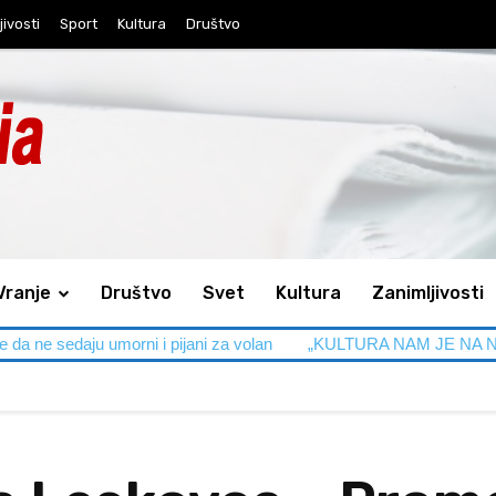
jivosti
Sport
Kultura
Društvo
Vranje
Društvo
Svet
Kultura
Zanimljivosti
 i pijani za volan
„KULTURA NAM JE NA NIVOU“ – Polomili prsk