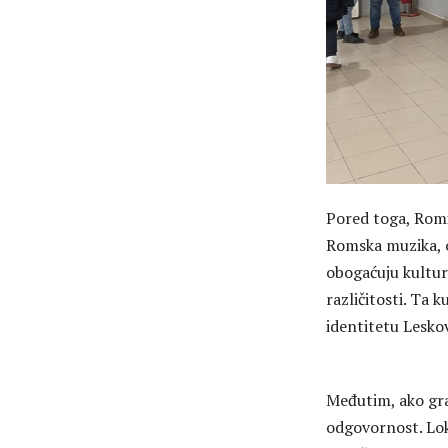
Pored toga, Romi
Romska muzika, o
obogaćuju kultur
različitosti. Ta 
identitetu Leskov
Međutim, ako gra
odgovornost. Lok