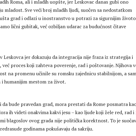
adih Roma, ali i mladih uopšte, jer Leskovac danas gubi ono
ju mladost. Sve veći broj mladih ljudi, suočen sa nedostatkom
šta grad i odlazi u inostranstvo u potrazi za sigurnijim život
samo lični gubitak, već ozbiljan udarac za budućnost čitave
 Leskovca jer dokazuju da integracija nije fraza iz strategija i
 već proces koji zahteva poverenje, rad i poštovanje. Njihova v
ost na promenu učinile su romsku zajednicu stabilnijom, a sa
 i humanijim mestom za život.
li da bude pravedan grad, mora prestati da Rome posmatra ka
Mora ih videti onakvima kakvi jesu – kao ljude koji žele red, rad i 
mi blagoslov ovog grada nije politička korektnost. To je suoča
predrasude godinama pokušavaju da sakriju.