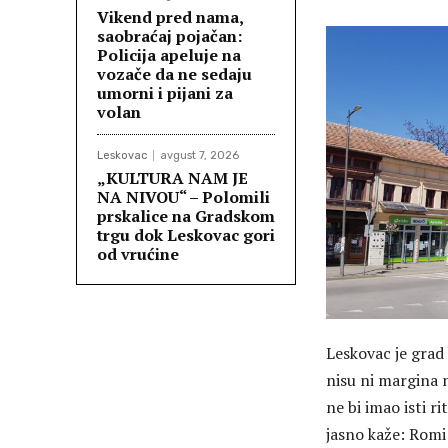
Vikend pred nama,
saobraćaj pojačan:
Policija apeluje na
vozače da ne sedaju
umorni i pijani za
volan
Leskovac
avgust 7, 2026
„KULTURA NAM JE
NA NIVOU“ – Polomili
prskalice na Gradskom
trgu dok Leskovac gori
od vrućine
Leskovac je grad 
nisu ni margina n
ne bi imao isti ri
jasno kaže: Romi