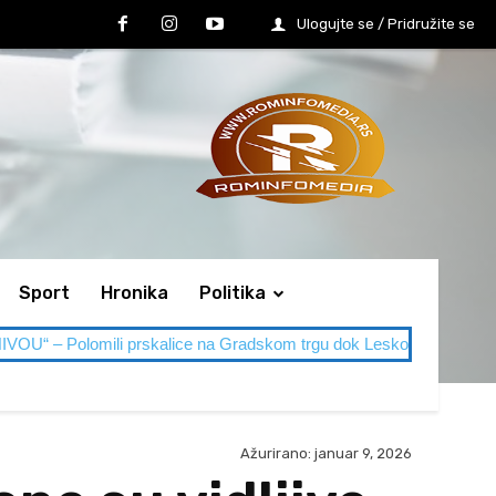
Ulogujte se / Pridružite se
Sport
Hronika
Politika
alice na Gradskom trgu dok Leskovac gori od vrućine
Novi top
Ažurirano:
januar 9, 2026