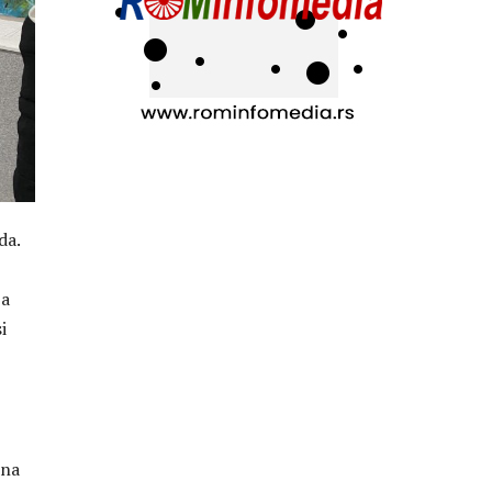
da.
za
i
 na