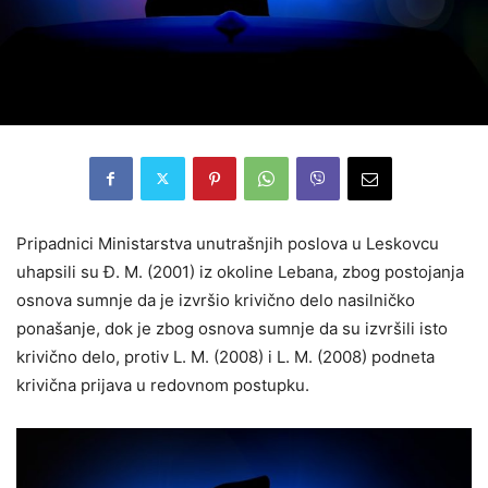
Pripadnici Ministarstva unutrašnjih poslova u Leskovcu
uhapsili su Đ. M. (2001) iz okoline Lebana, zbog postojanja
osnova sumnje da je izvršio krivično delo nasilničko
ponašanje, dok je zbog osnova sumnje da su izvršili isto
krivično delo, protiv L. M. (2008) i L. M. (2008) podneta
krivična prijava u redovnom postupku.