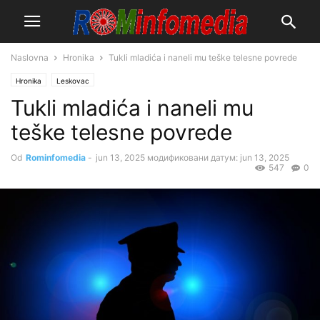
Naslovna
Hronika
Tukli mladića i naneli mu teške telesne povrede
Hronika
Leskovac
Tukli mladića i naneli mu
teške telesne povrede
Od
Rominfomedia
-
jun 13, 2025
модификовани датум: jun 13, 2025
547
0