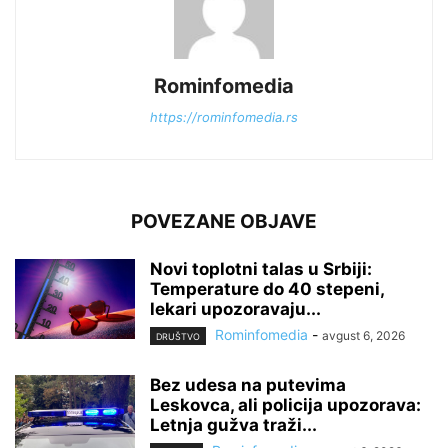
Rominfomedia
https://rominfomedia.rs
POVEZANE OBJAVE
Novi toplotni talas u Srbiji:
Temperature do 40 stepeni,
lekari upozoravaju...
Rominfomedia
-
avgust 6, 2026
DRUŠTVO
Bez udesa na putevima
Leskovca, ali policija upozorava:
Letnja gužva traži...