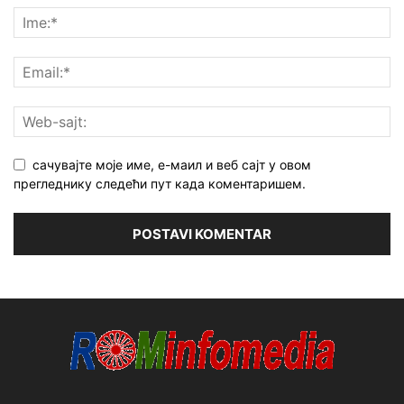
сачувајте моје име, е-маил и веб сајт у овом
прегледнику следећи пут када коментаришем.