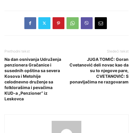
Prethodni tekst
Sledeći tekst
Na dan osnivanja Udruženja
JUGA TOMIĆ: Goran
penzionera Gračanice i
Cvetanović deli novac kao da
susednih opština sa severa
su to njegove pare,
Кosova i Metohije
CVETANOVIĆ: S
celodnevno druženje sa
ponavljačima ne razgovaram
folklorašima i pevačima
КUD-a „Penzioner“ iz
Leskovca