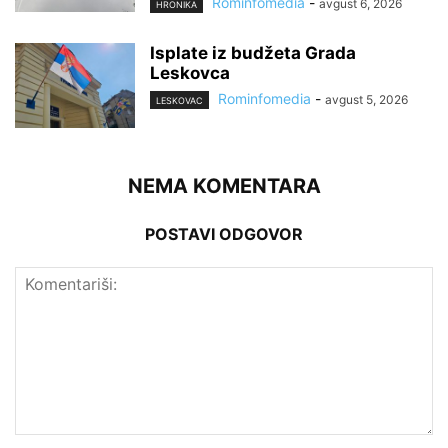
Rominfomedia
-
avgust 6, 2026
HRONIKA
Isplate iz budžeta Grada
Leskovca
Rominfomedia
-
avgust 5, 2026
LESKOVAC
NEMA KOMENTARA
POSTAVI ODGOVOR