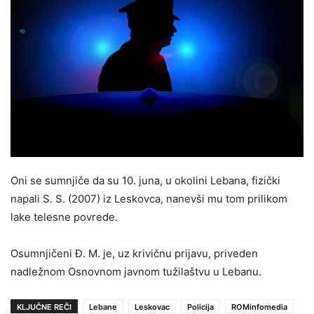
Oni se sumnjiče da su 10. juna, u okolini Lebana, fizički
napali S. S. (2007) iz Leskovca, nanevši mu tom prilikom
lake telesne povrede.
Osumnjičeni Đ. M. je, uz krivičnu prijavu, priveden
nadležnom Osnovnom javnom tužilaštvu u Lebanu.
KLJUČNE REČI
Lebane
Leskovac
Policija
ROMinfomedia