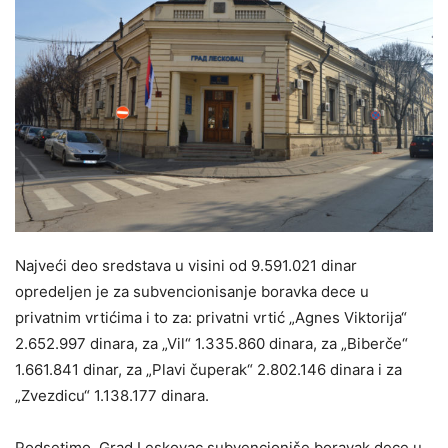
Najveći deo sredstava u visini od 9.591.021 dinar
opredeljen je za subvencionisanje boravka dece u
privatnim vrtićima i to za: privatni vrtić „Agnes Viktorija“
2.652.997 dinara, za „Vil“ 1.335.860 dinara, za „Biberče“
1.661.841 dinar, za „Plavi čuperak“ 2.802.146 dinara i za
„Zvezdicu“ 1.138.177 dinara.
Podsetimo, Grad Leskovac subvencioniše boravak dece u