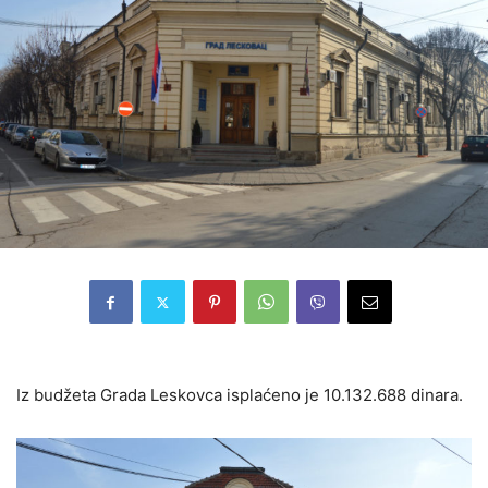
Iz budžeta Grada Leskovca isplaćeno je 10.132.688 dinara.