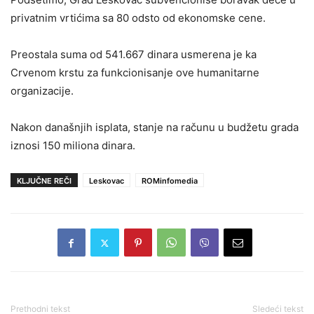
privatnim vrtićima sa 80 odsto od ekonomske cene.
Preostala suma od 541.667 dinara usmerena je ka
Crvenom krstu za funkcionisanje ove humanitarne
organizacije.
Nakon današnjih isplata, stanje na računu u budžetu grada
iznosi 150 miliona dinara.
KLJUČNE REČI
Leskovac
ROMinfomedia
Prethodni tekst
Sledeći tekst