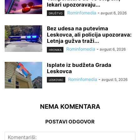
lekari upozoravaju...
Rominfomedia
-
avgust 6, 2026
DRUŠTVO
Bez udesa na putevima
Leskovca, ali policija upozorava:
Letnja gužva traži...
Rominfomedia
-
avgust 6, 2026
HRONIKA
Isplate iz budžeta Grada
Leskovca
Rominfomedia
-
avgust 5, 2026
LESKOVAC
NEMA KOMENTARA
POSTAVI ODGOVOR