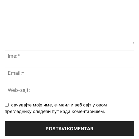
сачувајте моје име, е-маил и веб сајт у овом
прегледнику следећи пут када коментаришем.