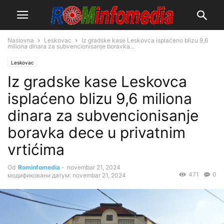
Naslovna
Leskovac
Iz gradske kase Leskovca isplaćeno blizu 9,6
miliona dinara za subvencionisanje boravka...
Leskovac
Iz gradske kase Leskovca
isplaćeno blizu 9,6 miliona
dinara za subvencionisanje
boravka dece u privatnim
vrtićima
Od
Rominfomedia
-
novembar 21, 2024
471
0
модификовани датум: novembar 21, 2024