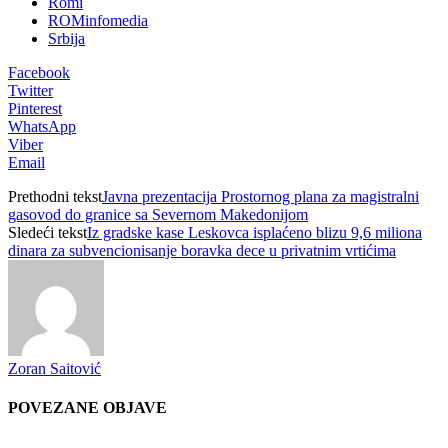
Romi
ROMinfomedia
Srbija
Facebook
Twitter
Pinterest
WhatsApp
Viber
Email
Prethodni tekst
Javna prezentacija Prostornog plana za magistralni
gasovod do granice sa Severnom Makedonijom
Sledeći tekst
Iz gradske kase Leskovca isplaćeno blizu 9,6 miliona
dinara za subvencionisanje boravka dece u privatnim vrtićima
Zoran Saitović
POVEZANE OBJAVE