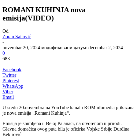
ROMANI KUHINJA nova
emisija(VIDEO)
Od
Zoran Saitović
-
novembar 20, 2024
модификовани датум: decembar 2, 2024
0
683
Facebook
Twitter
Pinterest
WhatsApp
Viber
Email
U sredu 20.novembra na YouTube kanalu ROMinfomedia prikazana
je nova emisija „Romani Kuhinja“.
Emisija je snimljena u Beloj Palanaci, na otvorenom u prirodi.
Glavna domaćica ovog puta bila je oficirka Vojske Srbije Đurđina
Bekirović.