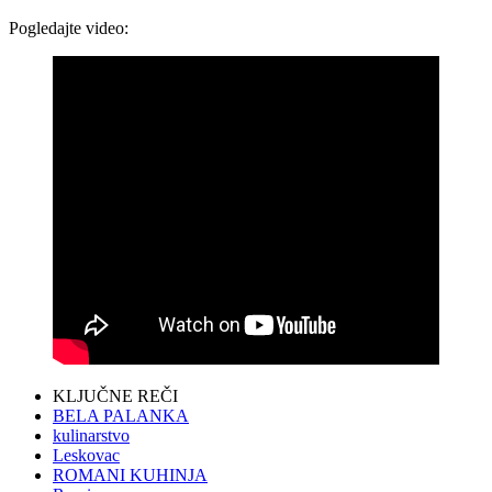
Pogledajte video:
KLJUČNE REČI
BELA PALANKA
kulinarstvo
Leskovac
ROMANI KUHINJA