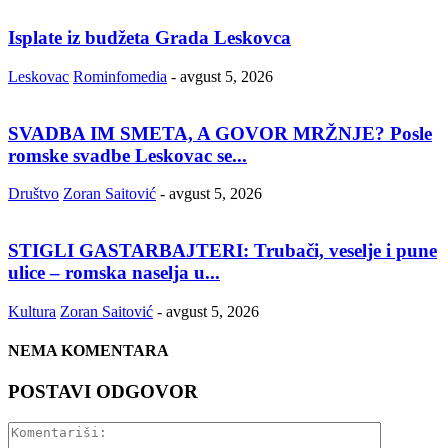
Isplate iz budžeta Grada Leskovca
Leskovac
Rominfomedia
-
avgust 5, 2026
SVADBA IM SMETA, A GOVOR MRŽNJE? Posle
romske svadbe Leskovac se...
Društvo
Zoran Saitović
-
avgust 5, 2026
STIGLI GASTARBAJTERI: Trubači, veselje i pune
ulice – romska naselja u...
Kultura
Zoran Saitović
-
avgust 5, 2026
NEMA KOMENTARA
POSTAVI ODGOVOR