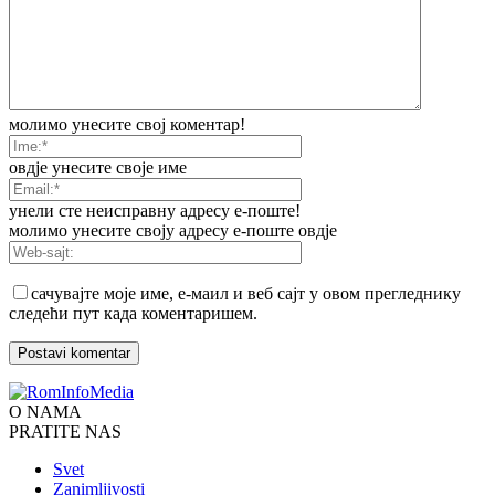
молимо унесите свој коментар!
овдје унесите своје име
унели сте неисправну адресу е-поште!
молимо унесите своју адресу е-поште овдје
сачувајте моје име, е-маил и веб сајт у овом прегледнику
следећи пут када коментаришем.
O NAMA
PRATITE NAS
Svet
Zanimljivosti