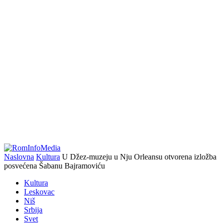
Naslovna
Kultura
U Džez-muzeju u Nju Orleansu otvorena izložba
posvećena Šabanu Bajramoviću
Kultura
Leskovac
Niš
Srbija
Svet