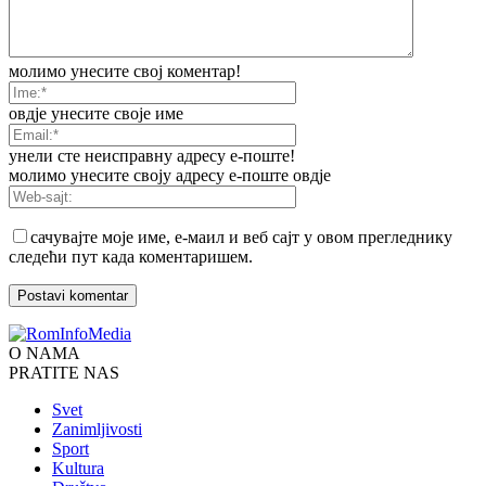
молимо унесите свој коментар!
овдје унесите своје име
унели сте неисправну адресу е-поште!
молимо унесите своју адресу е-поште овдје
сачувајте моје име, е-маил и веб сајт у овом прегледнику
следећи пут када коментаришем.
O NAMA
PRATITE NAS
Svet
Zanimljivosti
Sport
Kultura