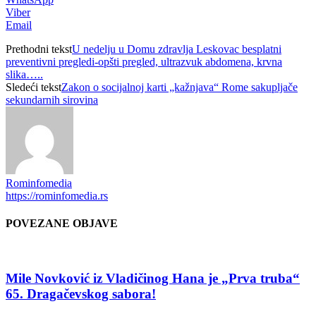
Viber
Email
Prethodni tekst
U nedelju u Domu zdravlja Leskovac besplatni
preventivni pregledi-opšti pregled, ultrazvuk abdomena, krvna
slika…..
Sledeći tekst
Zakon o socijalnoj karti „kažnjava“ Rome sakupljače
sekundarnih sirovina
Rominfomedia
https://rominfomedia.rs
POVEZANE OBJAVE
Mile Novković iz Vladičinog Hana je „Prva truba“
65. Dragačevskog sabora!