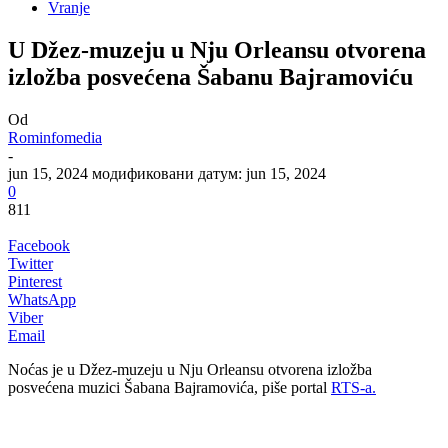
Vranje
U Džez-muzeju u Nju Orleansu otvorena
izložba posvećena Šabanu Bajramoviću
Od
Rominfomedia
-
jun 15, 2024
модификовани датум: jun 15, 2024
0
811
Facebook
Twitter
Pinterest
WhatsApp
Viber
Email
Noćas je u Džez-muzeju u Nju Orleansu otvorena izložba
posvećena muzici Šabana Bajramovića, piše portal
RTS-a.