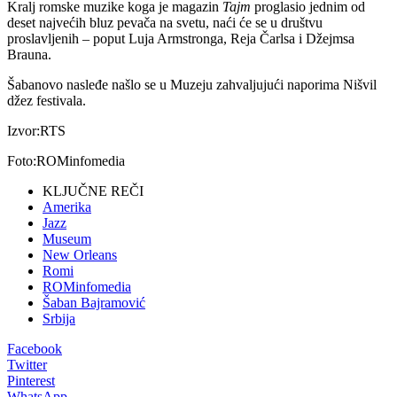
Kralj romske muzike koga je magazin
Tajm
proglasio jednim od
deset najvećih bluz pevača na svetu, naći će se u društvu
proslavljenih – poput Luja Armstronga, Reja Čarlsa i Džejmsa
Brauna.
Šabanovo nasleđe našlo se u Muzeju zahvaljujući naporima Nišvil
džez festivala.
Izvor:RTS
Foto:ROMinfomedia
KLJUČNE REČI
Amerika
Jazz
Museum
New Orleans
Romi
ROMinfomedia
Šaban Bajramović
Srbija
Facebook
Twitter
Pinterest
WhatsApp