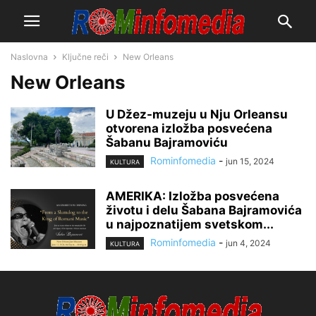
Naslovna
Ključne reči
New Orleans
New Orleans
U Džez-muzeju u Nju Orleansu
otvorena izložba posvećena
Šabanu Bajramoviću
Rominfomedia
-
jun 15, 2024
KULTURA
AMERIKA: Izložba posvećena
životu i delu Šabana Bajramovića
u najpoznatijem svetskom...
Rominfomedia
-
jun 4, 2024
KULTURA