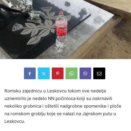
Romsku zajednicu u Leskovcu tokom ove nedelje
uznemirilo je nedelo NN počinioca koiji su oskrnavili
nekoliko grobnica i oštetili nadgrobne spomenike i ploče
na romskom groblju koje se nalazi na Jajnskom putu u
Leskovcu.