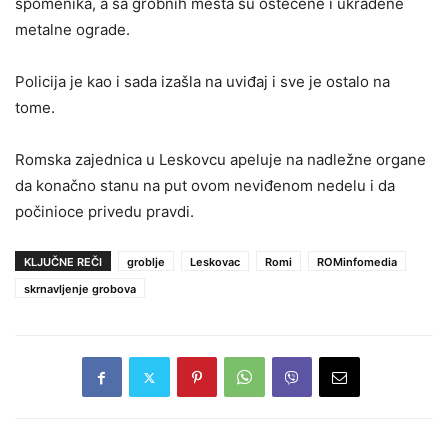
spomenika, a sa grobnih mesta su oštećene i ukradene
metalne ograde.
Policija je kao i sada izašla na uviđaj i sve je ostalo na
tome.
Romska zajednica u Leskovcu apeluje na nadležne organe
da konačno stanu na put ovom neviđenom nedelu i da
počinioce privedu pravdi.
KLJUČNE REČI
groblje
Leskovac
Romi
ROMinfomedia
skrnavljenje grobova