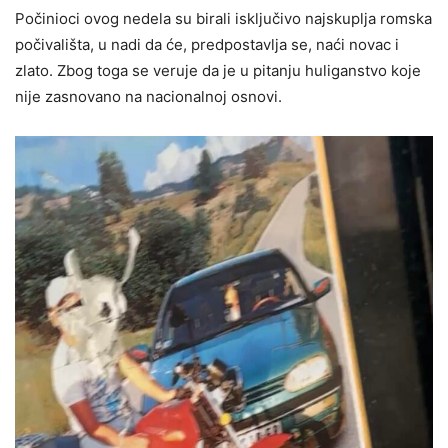
Počinioci ovog nedela su birali isključivo najskuplja romska
počivališta, u nadi da će, predpostavlja se, naći novac i
zlato. Zbog toga se veruje da je u pitanju huliganstvo koje
nije zasnovano na nacionalnoj osnovi.