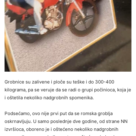
Grobnice su zalivene i ploče su teške i do 300-400
kilograma, pa se veruje da se radi o grupi počinioca, koja je
i oštetila nekoliko nadgrobnih spomenika.
Podsećamo, ovo nije prvi put da se romska groblja
oskrnavljuju. U samo poslednje dve godine, od strane NN
izvršioca, oboreno je i oštećeno nekoliko nadgrobnih