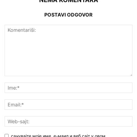
POSTAVI ODGOVOR
сачувајте моје име, е-маил и веб сајт у овом