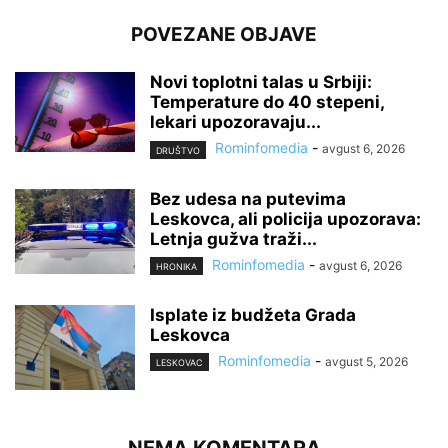
POVEZANE OBJAVE
Novi toplotni talas u Srbiji:
Temperature do 40 stepeni,
lekari upozoravaju...
Rominfomedia
-
avgust 6, 2026
DRUŠTVO
Bez udesa na putevima
Leskovca, ali policija upozorava:
Letnja gužva traži...
Rominfomedia
-
avgust 6, 2026
HRONIKA
Isplate iz budžeta Grada
Leskovca
Rominfomedia
-
avgust 5, 2026
LESKOVAC
NEMA KOMENTARA