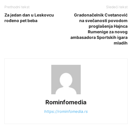
Prethodni tekst
Sledeći tekst
Za jedan dan u Leskovcu
Gradonačelnik Cvetanović
rođeno pet beba
na svečanosti povodom
proglašenja Hajnca
Rumenige za novog
ambasadora Sportskih igara
mladih
Rominfomedia
https://rominfomedia.rs