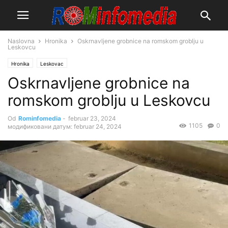
Naslovna
Hronika
Oskrnavljene grobnice na romskom groblju u
Leskovcu
Hronika
Leskovac
Oskrnavljene grobnice na
romskom groblju u Leskovcu
Od
Rominfomedia
-
februar 23, 2024
1105
0
модификовани датум: februar 24, 2024