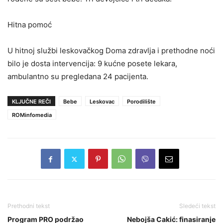
Hitna pomoć
U hitnoj službi leskovačkog Doma zdravlja i prethodne noći
bilo je dosta intervencija: 9 kućne posete lekara,
ambulantno su pregledana 24 pacijenta.
KLJUČNE REČI
Bebe
Leskovac
Porodilište
ROMinfomedia
Prethodni tekst
Sledeći tekst
Program PRO podržao
Nebojša Cakić: finasiranje