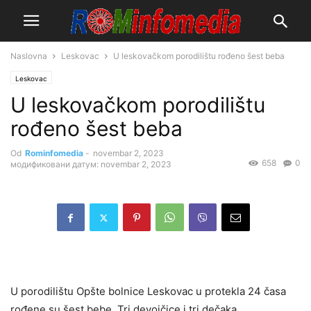
Naslovna
Leskovac
U leskovačkom porodilištu rođeno šest beba
Leskovac
U leskovačkom porodilištu
rođeno šest beba
Od
Rominfomedia
-
novembar 2, 2023
658
0
модификовани датум: novembar 2, 2023
U porodilištu Opšte bolnice Leskovac u protekla 24 časa
rođene su šest bebe. Tri devojčice i tri dečaka.