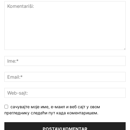
сачувајте моје име, е-маил и веб сајт у овом
прегледнику следећи пут када коментаришем.