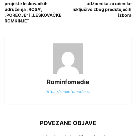
projekte leskovačkih
udžbenika za učenike
udruženja „ROSA“,
isključivo zbog predstojećih
„POREČJE“ i „LESKOVAČKE
izbora
ROMKINJE“
Rominfomedia
https://rominfomedia.rs
POVEZANE OBJAVE