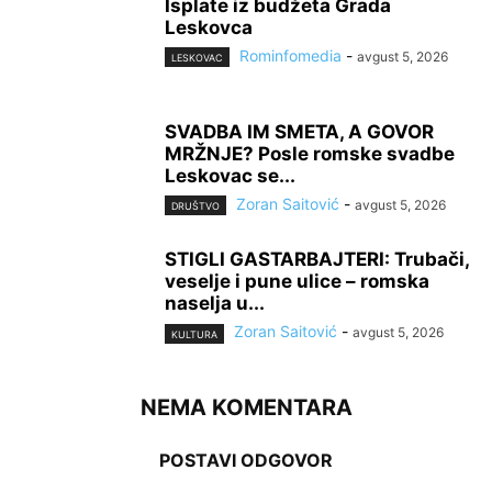
Isplate iz budžeta Grada
Leskovca
Rominfomedia
-
avgust 5, 2026
LESKOVAC
SVADBA IM SMETA, A GOVOR
MRŽNJE? Posle romske svadbe
Leskovac se...
Zoran Saitović
-
avgust 5, 2026
DRUŠTVO
STIGLI GASTARBAJTERI: Trubači,
veselje i pune ulice – romska
naselja u...
Zoran Saitović
-
avgust 5, 2026
KULTURA
NEMA KOMENTARA
POSTAVI ODGOVOR