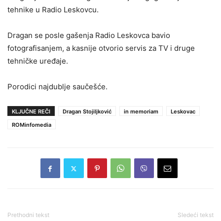
tehnike u Radio Leskovcu.
Dragan se posle gašenja Radio Leskovca bavio
fotografisanjem, a kasnije otvorio servis za TV i druge
tehničke uređaje.
Porodici najdublje saučešće.
KLJUČNE REČI
Dragan Stojiljković
in memoriam
Leskovac
ROMinfomedia
Prethodni tekst
Sledeći tekst