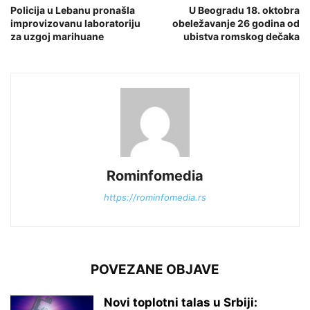
Policija u Lebanu pronašla
U Beogradu 18. oktobra
improvizovanu laboratoriju
obeležavanje 26 godina od
za uzgoj marihuane
ubistva romskog dečaka
Rominfomedia
https://rominfomedia.rs
POVEZANE OBJAVE
Novi toplotni talas u Srbiji: