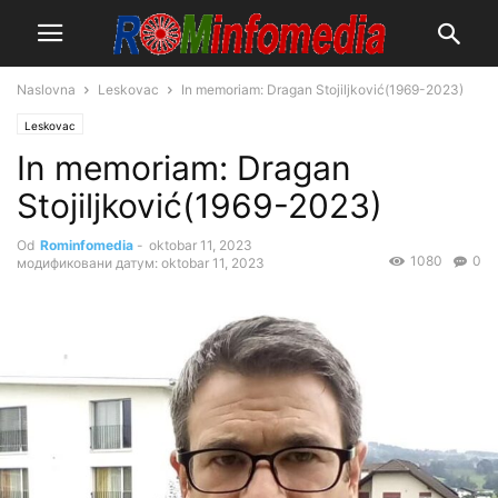
Naslovna
Leskovac
In memoriam: Dragan Stojiljković(1969-2023)
Leskovac
In memoriam: Dragan
Stojiljković(1969-2023)
Od
Rominfomedia
-
oktobar 11, 2023
1080
0
модификовани датум: oktobar 11, 2023