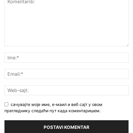
сачувајте моје име, е-маил и веб сајт у овом
прегледнику следећи пут када коментаришем.