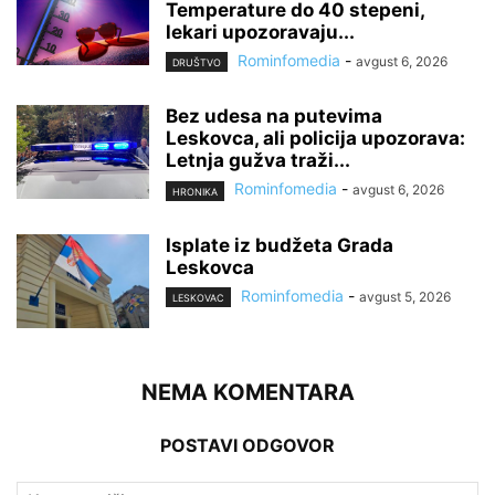
Temperature do 40 stepeni,
lekari upozoravaju...
Rominfomedia
-
avgust 6, 2026
DRUŠTVO
Bez udesa na putevima
Leskovca, ali policija upozorava:
Letnja gužva traži...
Rominfomedia
-
avgust 6, 2026
HRONIKA
Isplate iz budžeta Grada
Leskovca
Rominfomedia
-
avgust 5, 2026
LESKOVAC
NEMA KOMENTARA
POSTAVI ODGOVOR