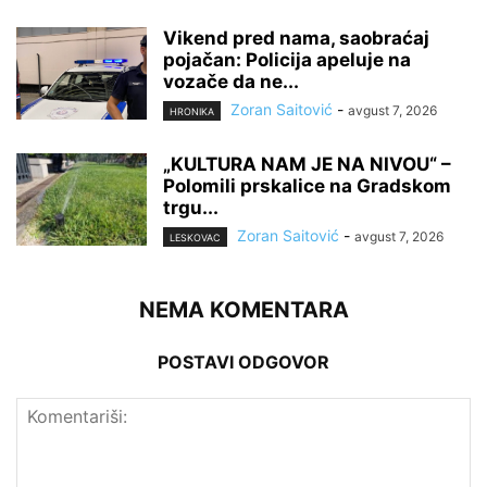
Vikend pred nama, saobraćaj
pojačan: Policija apeluje na
vozače da ne...
Zoran Saitović
-
avgust 7, 2026
HRONIKA
„KULTURA NAM JE NA NIVOU“ –
Polomili prskalice na Gradskom
trgu...
Zoran Saitović
-
avgust 7, 2026
LESKOVAC
NEMA KOMENTARA
POSTAVI ODGOVOR