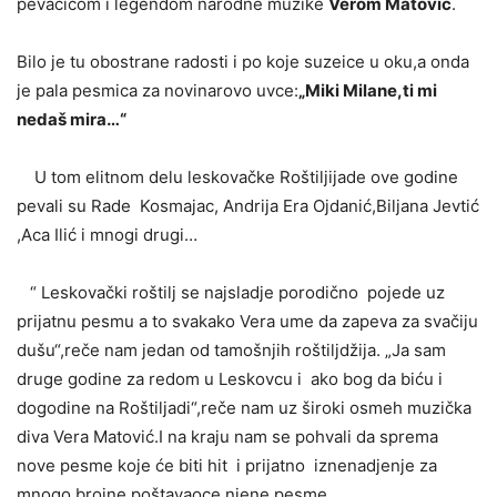
pevačicom i legendom narodne muzike
Verom Matović
.
Bilo je tu obostrane radosti i po koje suzeice u oku,a onda
je pala pesmica za novinarovo uvce:
„Miki Milane,ti mi
nedaš mira…“
U tom elitnom delu leskovačke Roštiljijade ove godine
pevali su Rade Kosmajac, Andrija Era Ojdanić,Biljana Jevtić
,Aca Ilić i mnogi drugi…
“ Leskovački roštilj se najsladje porodično pojede uz
prijatnu pesmu a to svakako Vera ume da zapeva za svačiju
dušu“,reče nam jedan od tamošnjih roštiljdžija. „Ja sam
druge godine za redom u Leskovcu i ako bog da biću i
dogodine na Roštiljadi“,reče nam uz široki osmeh muzička
diva Vera Matović.I na kraju nam se pohvali da sprema
nove pesme koje će biti hit i prijatno iznenadjenje za
mnogo brojne poštavaoce njene pesme.