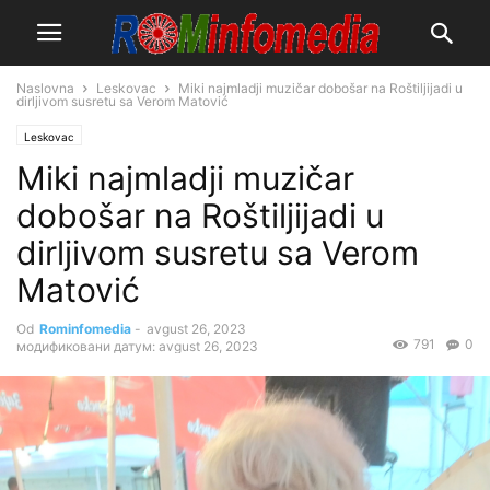
Naslovna
Leskovac
Miki najmladji muzičar dobošar na Roštiljijadi u
dirljivom susretu sa Verom Matović
Leskovac
Miki najmladji muzičar
dobošar na Roštiljijadi u
dirljivom susretu sa Verom
Matović
Od
Rominfomedia
-
avgust 26, 2023
791
0
модификовани датум: avgust 26, 2023