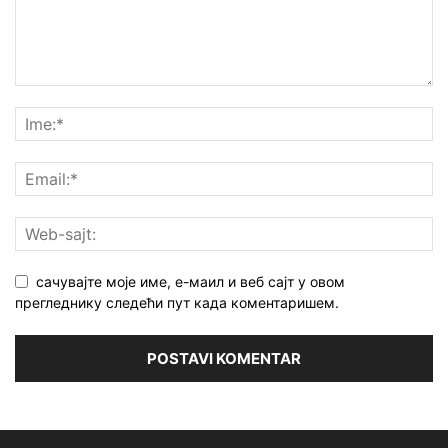
сачувајте моје име, е-маил и веб сајт у овом
прегледнику следећи пут када коментаришем.