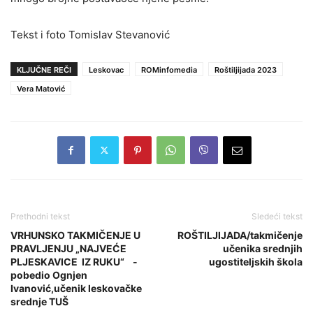
Tekst i foto Tomislav Stevanović
KLJUČNE REČI
Leskovac
ROMinfomedia
Roštiljijada 2023
Vera Matović
Prethodni tekst
Sledeći tekst
VRHUNSKO TAKMIČENJE U
ROŠTILJIJADA/takmičenje
PRAVLJENJU „NAJVEĆE
učenika srednjih
PLJESKAVICE IZ RUKU“ -
ugostiteljskih škola
pobedio Ognjen
Ivanović,učenik leskovačke
srednje TUŠ