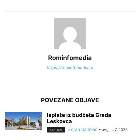
Rominfomedia
https://rominfomedia.rs
POVEZANE OBJAVE
Isplate iz budžeta Grada
Leskovca
Zoran Saitović
-
avgust 7, 2026
LESKOVAC