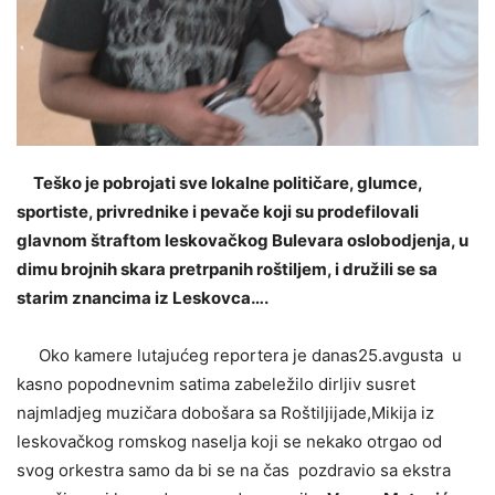
Teško je pobrojati sve lokalne političare, glumce,
sportiste, privrednike i pevače koji su prodefilovali
glavnom štraftom leskovačkog Bulevara oslobodjenja, u
dimu brojnih skara pretrpanih roštiljem, i družili se sa
starim znancima iz Leskovca….
Oko kamere lutajućeg reportera je danas25.avgusta u
kasno popodnevnim satima zabeležilo dirljiv susret
najmladjeg muzičara dobošara sa Roštiljijade,Mikija iz
leskovačkog romskog naselja koji se nekako otrgao od
svog orkestra samo da bi se na čas pozdravio sa ekstra