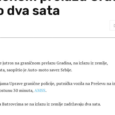
o dva sata
e jutros na graničnom prelazu Gradina, na izlazu iz zemlje,
ata, saopštio je Auto-moto savez Srbije.
ama Uprave granične policije, putnička vozila na Preševu na i
Gostunu 30 minuta,
AMSS
.
 Batrovcima se na izlazu iz zemlje zadržavaju dva sata.