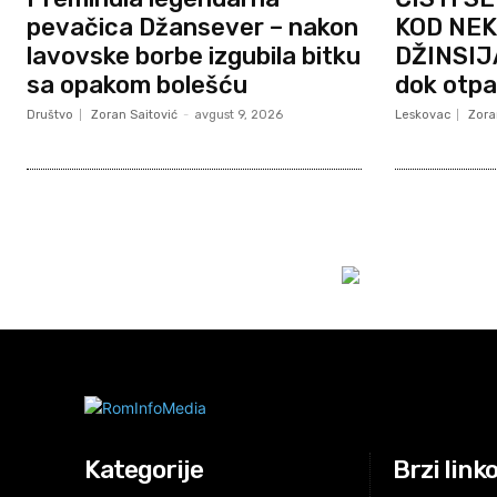
pevačica Džansever – nakon
KOD NE
lavovske borbe izgubila bitku
DŽINSIJA
sa opakom bolešću
dok otpa
Društvo
Zoran Saitović
-
avgust 9, 2026
Leskovac
Zora
Kategorije
Brzi link