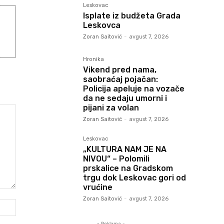
Leskovac
Isplate iz budžeta Grada
Leskovca
Zoran Saitović
-
avgust 7, 2026
Hronika
Vikend pred nama,
saobraćaj pojačan:
Policija apeluje na vozače
da ne sedaju umorni i
pijani za volan
Zoran Saitović
-
avgust 7, 2026
Leskovac
„KULTURA NAM JE NA
NIVOU“ – Polomili
prskalice na Gradskom
trgu dok Leskovac gori od
vrućine
Zoran Saitović
-
avgust 7, 2026
Web-
sajt:
- Reklama -