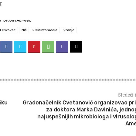
g
Leskovac
Niš
ROMinfomedia
Vranje
Sledeći 
čku
Gradonačelnik Cvetanović organizovao pr
za doktora Marka Davinića, jedno
najuspešnijih mikrobiologa i virusolo
Ame