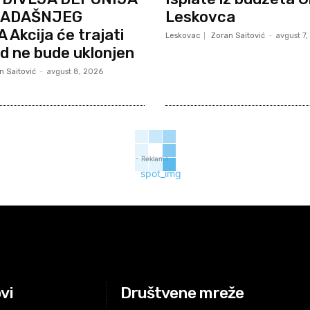
KADAŠNJEG
Leskovca
 Akcija će trajati
Leskovac
Zoran Saitović
-
avgust 7
d ne bude uklonjen
n Saitović
-
avgust 8, 2026
- Reklama -
ovi
Društvene mreže