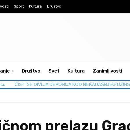
ivosti
Sport
Kultura
Društvo
anje
Društvo
Svet
Kultura
Zanimljivosti
ISTI SE DIVLJA DEPONIJA KOD NEKADAŠNJEG DŽINSIJA Akcija će t
čnom prelazu Grad