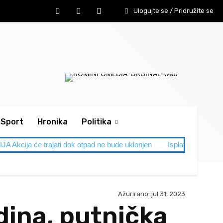
Ulogujte se / Pridružite se
Sport
Hronika
Politika
rajati dok otpad ne bude uklonjen
Isplate iz budžeta Grada 
Ažurirano:
jul 31, 2023
ina, putnička