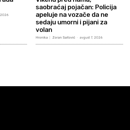
saobraćaj pojačan: Policija
apeluje na vozače da ne
, 2026
sedaju umorni i pijani za
volan
Hronika
Zoran Saitović
-
avgust 7, 2026