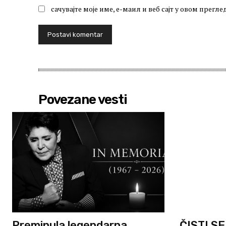
сачувајте моје име, е-маил и веб сајт у овом прег
Povezane vesti
Preminula legendarna
ČISTI S