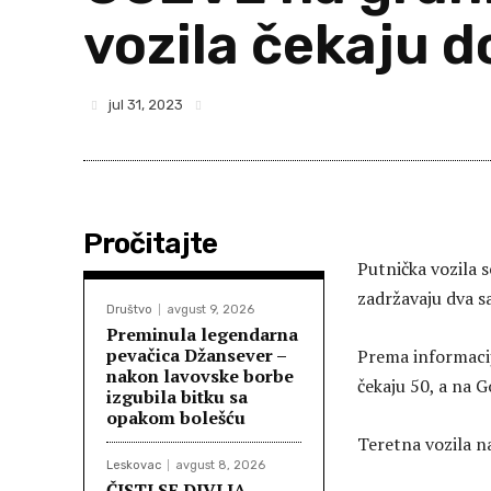
vozila čekaju d
jul 31, 2023
Pročitajte
Putnička vozila s
zadržavaju dva s
Društvo
avgust 9, 2026
Preminula legendarna
pevačica Džansever –
Prema informacij
nakon lavovske borbe
čekaju 50, a na 
izgubila bitku sa
opakom bolešću
Teretna vozila na
Leskovac
avgust 8, 2026
ČISTI SE DIVLJA