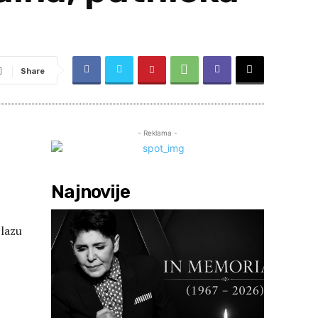
Share
- Reklama -
Najnovije
zlazu