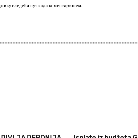
леднику следећи пут када коментаришем.
E DIVLJA DEPONIJA
Isplate iz budžeta 