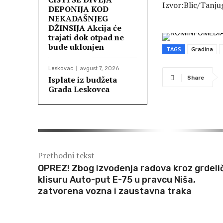
Izvor:Blic/Tanju
DEPONIJA KOD
NEKADAŠNJEG
DŽINSIJA Akcija će
trajati dok otpad ne
bude uklonjen
TAGS
Gradina
Leskovac
avgust 7, 2026
Isplate iz budžeta
Share
Grada Leskovca
Prethodni tekst
OPREZ! Zbog izvođenja radova kroz grdeli
klisuru Auto-put E-75 u pravcu Niša,
zatvorena vozna i zaustavna traka