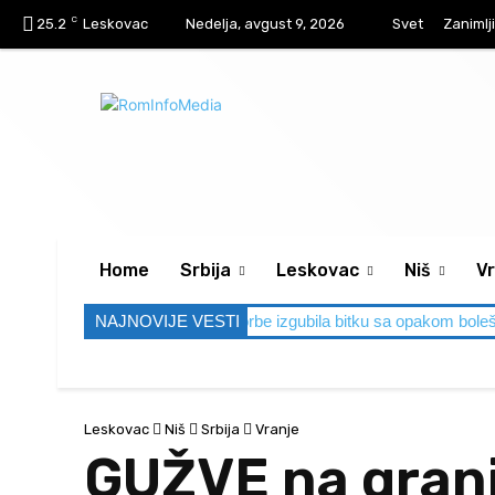
C
25.2
Leskovac
Nedelja, avgust 9, 2026
Svet
Zanimlj
Home
Srbija
Leskovac
Niš
Vr
er – nakon lavovske borbe izgubila bitku sa opakom bolešću
NAJNOVIJE VESTI
Č
Leskovac
Niš
Srbija
Vranje
GUŽVE na grani