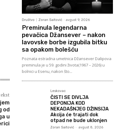
Društvo
Zoran Saitović
-
avgust 9, 2026
Preminula legendarna
pevačica Džansever – nakon
lavovske borbe izgubila bitku
sa opakom bolešću
Poznata estradna umetnica Džansever Dalipova
preminula je u 59. godini života(1967 – 2026) u
bolnici u Esenu, nakon što...
Leskovac
tekst
ČISTI SE DIVLJA
ijem
DEPONIJA KOD
NEKADAŠNJEG DŽINSIJA
g od
Akcija će trajati dok
ga u
otpad ne bude uklonjen
rici
Zoran Saitović
-
avgust 8, 2026