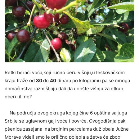
Retki berači voća,koji ručno beru višnju,u leskovačkom
kraju traže od
30
do
40
dinara po kilogramu pa se mnoga
domaćinstva razmišljaju dali da uopšte višnju za otkup
oberu ili ne?
Na području ovog okruga kojeg čine 6 opština sa juga
Srbije se uglavnom gaji voće i povrće. Ovogodišnja pak
pšenica zasejana na brojnim parcelama duž obala Južne
Morave videli smo je prilično polegla a žetva će zbog