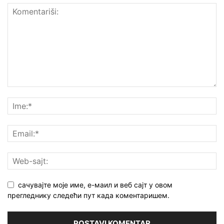
сачувајте моје име, е-маил и веб сајт у овом
прегледнику следећи пут када коментаришем.