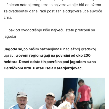
kišnicom natopljenog terena najverovatnije biti odložena
za dvadesetak dana, radi postizanja odgovarajuće suvoće
zrna.
Ipak od ovogodišnje kiše najveću štetu pretrpeli su
jagodari.
Jagoda se,
po našim saznanjima u nadležnoj gradskoj
upravi
,u ovom regionu gaji na površini od oko 200
hektara. Deset odsto tih površina pod jagodom su na
Cerničkom brdu u ataru sela Karadjordjevac.