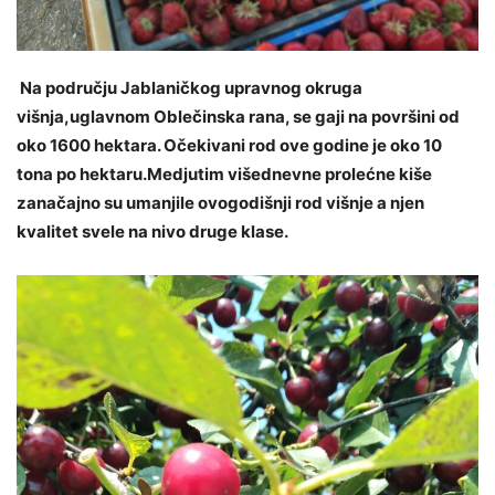
Na području Jablaničkog upravnog okruga
višnja,uglavnom Oblečinska rana, se gaji na površini od
oko 1600 hektara. Očekivani rod ove godine je oko 10
tona po hektaru.Medjutim višednevne prolećne kiše
zanačajno su umanjile ovogodišnji rod višnje a njen
kvalitet svele na nivo druge klase.