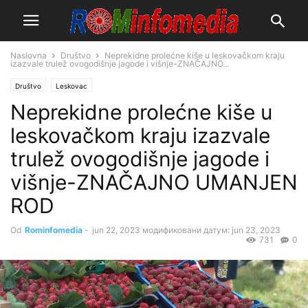
Naslovna
Društvo
Neprekidne prolećne kiše u leskovačkom kraju
izazvale trulež ovogodišnje jagode i višnje-ZNAČAJNO...
Društvo
Leskovac
Neprekidne prolećne kiše u
leskovačkom kraju izazvale
trulež ovogodišnje jagode i
višnje-ZNAČAJNO UMANJEN
ROD
Od
Rominfomedia
-
jun 22, 2023
модификовани датум: jun 23, 2023
731
0