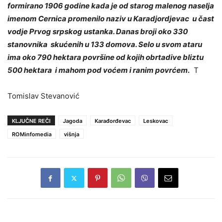
formirano 1906 godine kada je od starog malenog naselja
imenom Cernica promenilo naziv u Karadjordjevac u čast
vodje Prvog srpskog ustanka. Danas broji oko 330
stanovnika skućenih u 133 domova. Selo u svom ataru
ima oko 790 hektara površine od kojih obrtadive bliztu
500 hektara i mahom pod voćem i ranim povrćem.
T
Tomislav Stevanović
KLJUČNE REČI
Jagoda
Karađorđevac
Leskovac
ROMinfomedia
višnja