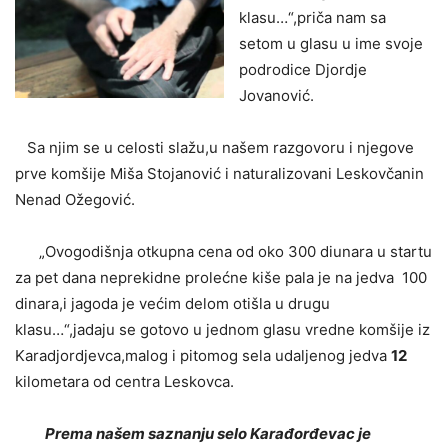
klasu…“,priča nam sa
setom u glasu u ime svoje
podrodice Djordje
Jovanović.
Sa njim se u celosti slažu,u našem razgovoru i njegove
prve komšije Miša Stojanović i naturalizovani Leskovčanin
Nenad Ožegović.
„Ovogodišnja otkupna cena od oko 300 diunara u startu
za pet dana neprekidne prolećne kiše pala je na jedva 100
dinara,i jagoda je većim delom otišla u drugu
klasu…“,jadaju se gotovo u jednom glasu vredne komšije iz
Karadjordjevca,malog i pitomog sela udaljenog jedva
12
kilometara od centra Leskovca.
Prema našem saznanju selo Karađorđevac je