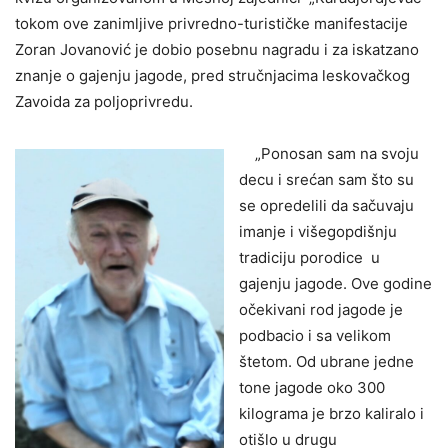
tokom ove zanimljive privredno-turističke manifestacije
Zoran Jovanović je dobio posebnu nagradu i za iskatzano
znanje o gajenju jagode, pred stručnjacima leskovačkog
Zavoida za poljoprivredu.
„Ponosan sam na svoju
decu i srećan sam što su
se opredelili da sačuvaju
imanje i višegopdišnju
tradiciju porodice u
gajenju jagode. Ove godine
očekivani rod jagode je
podbacio i sa velikom
štetom. Od ubrane jedne
tone jagode oko 300
kilograma je brzo kaliralo i
otišlo u drugu