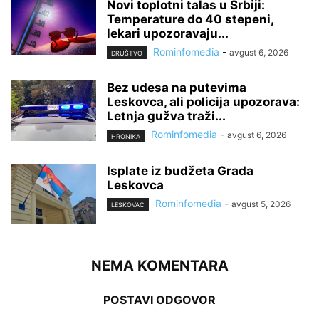
Novi toplotni talas u Srbiji:
Temperature do 40 stepeni,
lekari upozoravaju...
Rominfomedia
-
avgust 6, 2026
DRUŠTVO
Bez udesa na putevima
Leskovca, ali policija upozorava:
Letnja gužva traži...
Rominfomedia
-
avgust 6, 2026
HRONIKA
Isplate iz budžeta Grada
Leskovca
Rominfomedia
-
avgust 5, 2026
LESKOVAC
NEMA KOMENTARA
POSTAVI ODGOVOR