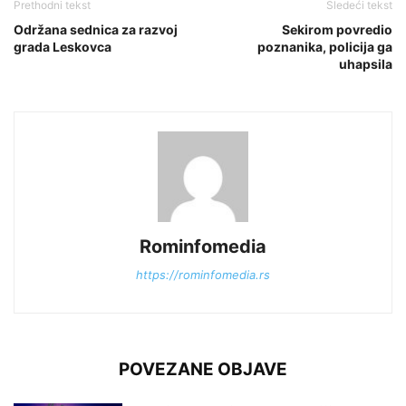
Prethodni tekst
Sledeći tekst
Održana sednica za razvoj
Sekirom povredio
grada Leskovca
poznanika, policija ga
uhapsila
Rominfomedia
https://rominfomedia.rs
POVEZANE OBJAVE