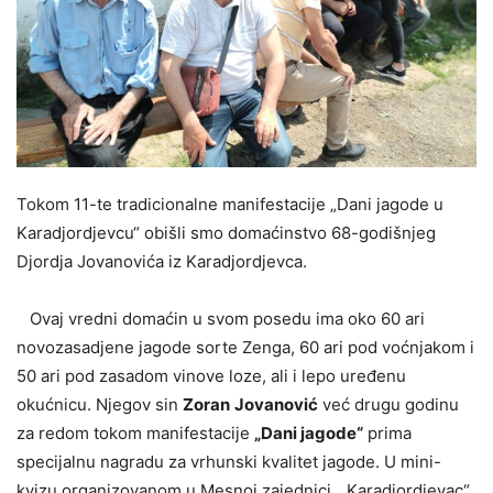
Tokom 11-te tradicionalne manifestacije „Dani jagode u
Karadjordjevcu“ obišli smo domaćinstvo 68-godišnjeg
Djordja Jovanovića iz Karadjordjevca.
Ovaj vredni domaćin u svom posedu ima oko 60 ari
novozasadjene jagode sorte Zenga, 60 ari pod voćnjakom i
50 ari pod zasadom vinove loze, ali i lepo uređenu
okućnicu. Njegov sin
Zoran
Jovanović
već drugu godinu
za redom tokom manifestacije
„Dani jagode“
prima
specijalnu nagradu za vrhunski kvalitet jagode. U mini-
kvizu organizovanom u Mesnoj zajednici „Karadjordjevac“