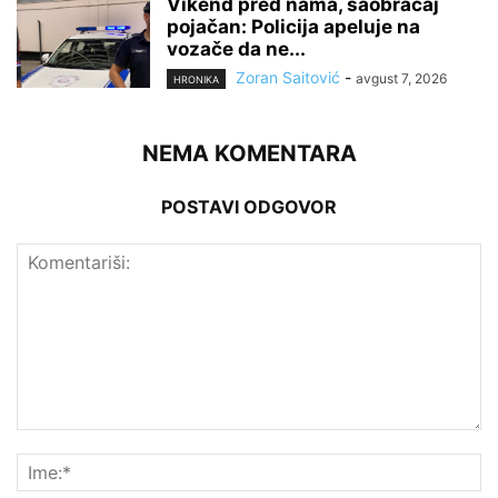
Vikend pred nama, saobraćaj
pojačan: Policija apeluje na
vozače da ne...
Zoran Saitović
-
avgust 7, 2026
HRONIKA
NEMA KOMENTARA
POSTAVI ODGOVOR