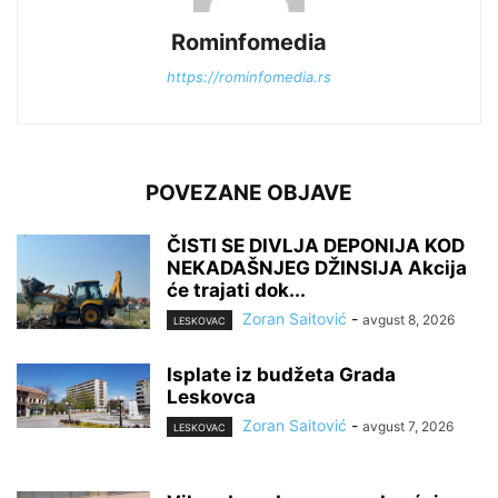
Rominfomedia
https://rominfomedia.rs
POVEZANE OBJAVE
ČISTI SE DIVLJA DEPONIJA KOD
NEKADAŠNJEG DŽINSIJA Akcija
će trajati dok...
Zoran Saitović
-
avgust 8, 2026
LESKOVAC
Isplate iz budžeta Grada
Leskovca
Zoran Saitović
-
avgust 7, 2026
LESKOVAC