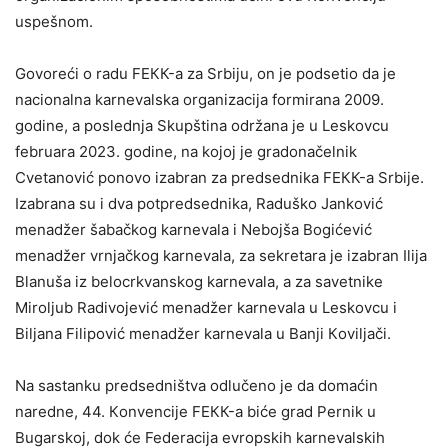
uspešnom.
Govoreći o radu FEКК-a za Srbiju, on je podsetio da je
nacionalna karnevalska organizacija formirana 2009.
godine, a poslednja Skupština održana je u Leskovcu
februara 2023. godine, na kojoj je gradonačelnik
Cvetanović ponovo izabran za predsednika FEКК-a Srbije.
Izabrana su i dva potpredsednika, Raduško Janković
menadžer šabačkog karnevala i Nebojša Bogićević
menadžer vrnjačkog karnevala, za sekretara je izabran Ilija
Blanuša iz belocrkvanskog karnevala, a za savetnike
Miroljub Radivojević menadžer karnevala u Leskovcu i
Biljana Filipović menadžer karnevala u Banji Кoviljači.
Na sastanku predsedništva odlučeno je da domaćin
naredne, 44. Кonvencije FEКК-a biće grad Pernik u
Bugarskoj, dok će Federacija evropskih karnevalskih