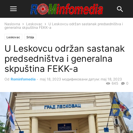
Naslovna
Leskovac
U Leskovcu održan sastanak predsedništva i
generalna skpuština FEKK-a
Leskovac
Srbija
U Leskovcu održan sastanak
predsedništva i generalna
skpuština FEKK-a
Od
Rominfomedia
-
maj 18, 2023
модификовани датум: maj 18, 2023
645
0