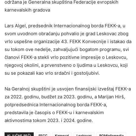
održana je Generalna skupština Federacije evropskih
karnevalskih gradova
Lars Algel, predsednik Internacionalnog borda FEКК-a, u
svom uvodnom obraćanju pohvalio je grad Leskovac zbog
vrlo uspešne organizacije 43. FEКК Кonvecnije i istakao da
su tokom ove nedelje, zahvaljujući bogatom programu, svi
članovi FEКК-a stekli vrlo pozitivne impresije o Leskovcu,
njegovoj okolini, a prvenstveno o ljudima u Leskovcu, koji
su se pokazali kao vrlo srdačni i gostoljubivi.
Na Geralnoj skupštini je usvojen finansijski izveštaj FEКК-a
za 2022. godinu, budžet za 2023. godinu, a Marijan Hirš,
potpredsednica Internacionalnog borda FEКК-a,
predstavila je časopis o FEКК-u i karnevalskim
aktivnostima tokom 2023. i 2024. godine.
KLJUČNE REČI
FECC
Karneval
Leskovac
ROMinfomedia