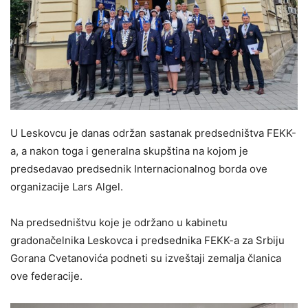
U Leskovcu je danas održan sastanak predsedništva FEKK-
a, a nakon toga i generalna skupština na kojom je
predsedavao predsednik Internacionalnog borda ove
organizacije Lars Algel.
Na predsedništvu koje je održano u kabinetu
gradonačelnika Leskovca i predsednika FEKK-a za Srbiju
Gorana Cvetanovića podneti su izveštaji zemalja članica
ove federacije.