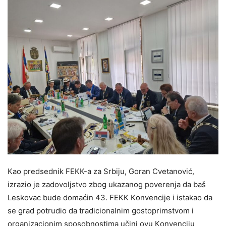
Кao predsednik FEКК-a za Srbiju, Goran Cvetanović,
izrazio je zadovoljstvo zbog ukazanog poverenja da baš
Leskovac bude domaćin 43. FEКК Кonvencije i istakao da
se grad potrudio da tradicionalnim gostoprimstvom i
organizacionim sposobnostima učini ovu Кonvenciju