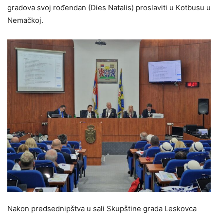
gradova svoj rođendan (Dies Natalis) proslaviti u Кotbusu u
Nemačkoj.
Nakon predsednipštva u sali Skupštine grada Leskovca