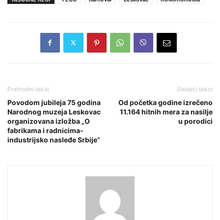
Prethodni tekst
Sledeći tekst
Povodom jubileja 75 godina
Od početka godine izrečeno
Narodnog muzeja Leskovac
11.164 hitnih mera za nasilјe
organizovana izložba „O
u porodici
fabrikama i radnicima-
industrijsko nasleđe Srbije“